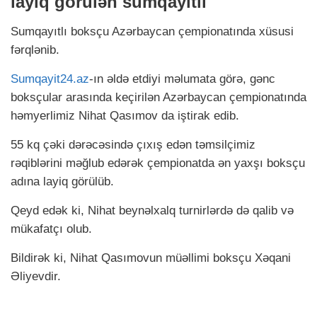
layiq görülən sumqayıtlı
Sumqayıtlı boksçu Azərbaycan çempionatında xüsusi
fərqlənib.
Sumqayit24.az
-ın əldə etdiyi məlumata görə, gənc
boksçular arasında keçirilən Azərbaycan çempionatında
həmyerlimiz Nihat Qasımov da iştirak edib.
55 kq çəki dərəcəsində çıxış edən təmsilçimiz
rəqiblərini məğlub edərək çempionatda ən yaxşı boksçu
adına layiq görülüb.
Qeyd edək ki, Nihat beynəlxalq turnirlərdə də qalib və
mükafatçı olub.
Bildirək ki, Nihat Qasımovun müəllimi boksçu Xəqani
Əliyevdir.