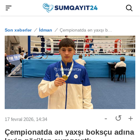
Son xəbərlər
İdman
Çempionatda ən yaxşı boksçu adına layiq görülən sumqayıtlı
-
↺
+
17 fevral 2026, 14:34
Çempionatda ən yaxşı boksçu adına