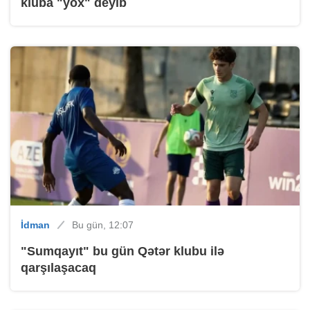
kluba "yox" deyib
İdman
Bu gün, 12:07
"Sumqayıt" bu gün Qətər klubu ilə
qarşılaşacaq