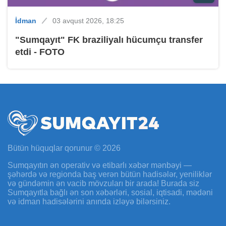
İdman
03 avqust 2026, 18:25
"Sumqayıt" FK braziliyalı hücumçu transfer
etdi - FOTO
Bütün hüquqlar qorunur © 2026
Sumqayıtın ən operativ və etibarlı xəbər mənbəyi —
şəhərdə və regionda baş verən bütün hadisələr, yeniliklər
və gündəmin ən vacib mövzuları bir arada! Burada siz
Sumqayıtla bağlı ən son xəbərləri, sosial, iqtisadi, mədəni
və idman hadisələrini anında izləyə bilərsiniz.