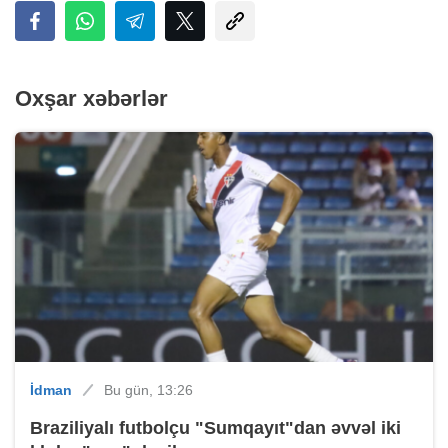
Oxşar xəbərlər
İdman
Bu gün, 13:26
Braziliyalı futbolçu "Sumqayıt"dan əvvəl iki