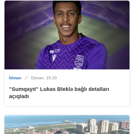
İdman
Dünən, 10:20
"Sumqayıt" Lukas Bleklə bağlı detalları
açıqladı