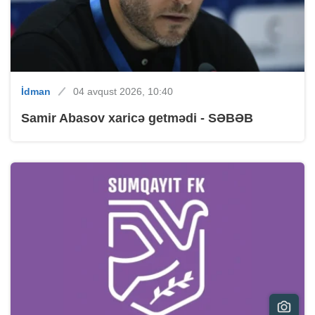
İdman
04 avqust 2026, 10:40
Samir Abasov xaricə getmədi - SƏBƏB