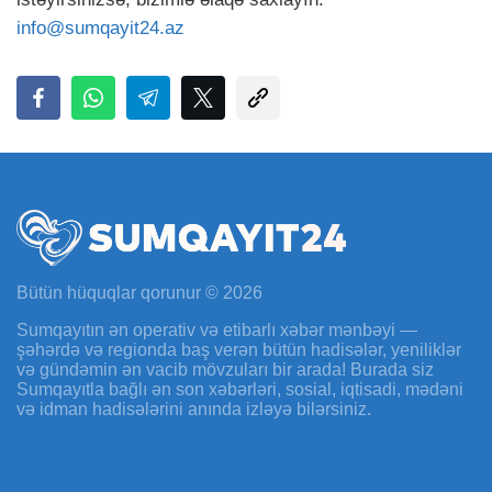
info@sumqayit24.az
Bütün hüquqlar qorunur © 2026
Sumqayıtın ən operativ və etibarlı xəbər mənbəyi —
şəhərdə və regionda baş verən bütün hadisələr, yeniliklər
və gündəmin ən vacib mövzuları bir arada! Burada siz
Sumqayıtla bağlı ən son xəbərləri, sosial, iqtisadi, mədəni
və idman hadisələrini anında izləyə bilərsiniz.