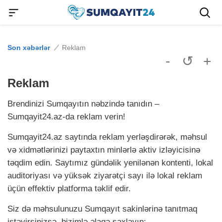
Son xəbərlər
Reklam
-
↺
+
Reklam
Brendinizi Sumqayıtın nəbzində tanıdın –
Sumqayit24.az-da reklam verin!
Sumqayit24.az saytında reklam yerləşdirərək, məhsul
və xidmətlərinizi paytaxtın minlərlə aktiv izləyicisinə
təqdim edin. Saytımız gündəlik yenilənən kontenti, lokal
auditoriyası və yüksək ziyarətçi sayı ilə lokal reklam
üçün effektiv platforma təklif edir.
Siz də məhsulunuzu Sumqayıt sakinlərinə tanıtmaq
istəyirsinizsə, bizimlə əlaqə saxlayın: