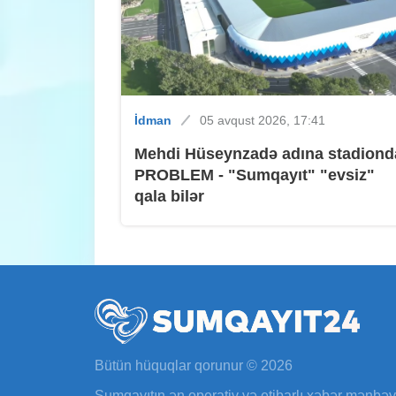
İdman
05 avqust 2026, 17:41
Mehdi Hüseynzadə adına stadiond
PROBLEM - "Sumqayıt" "evsiz"
qala bilər
Bütün hüquqlar qorunur © 2026
Sumqayıtın ən operativ və etibarlı xəbər mənbə