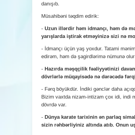
danışıb.
Müsahibəni təqdim edirik:
-
Uzun illərdir həm idmançı, həm də məş
yarışlarda iştirak etməyinizə sizi nə mo
- İdmançı üçün yaş yoxdur. Tatami mənim
edirəm, həm də şagirdlərimə nümunə olu
-
Hazırda məşqçilik fəaliyyətinizi davam
dövrlərlə müqayisədə nə dərəcədə fərq
- Fərq böyükdür. İndiki gənclər daha açıqdı
Bizim vaxtda nizam-intizam çox idi, indi 
dövrdə var.
-
Dünya karate tarixinin ən parlaq simal
sizin rəhbərliyiniz altında atıb. Onun uş