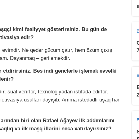
qçi kimi fəaliyyət göstərirsiniz. Bu gün də
B
tivasiya edir?
 evimdir. Nə qədər gücüm çatır, həm özüm çıxış
ram. Dayanmaq – geriləməkdir.
 etdirirsiniz. Bəs indi gənclərlə işləmək əvvəlki
B
lənir?
r, sual verirlər, texnologiyadan istifadə edirlər.
motivasiya üsulları dəyişib. Amma istedadlı uşaq hər
B
arından biri olan Rafael Ağayev ilk addımlarını
aqlıq və ilk məşq illərini necə xatırlayırsınız?