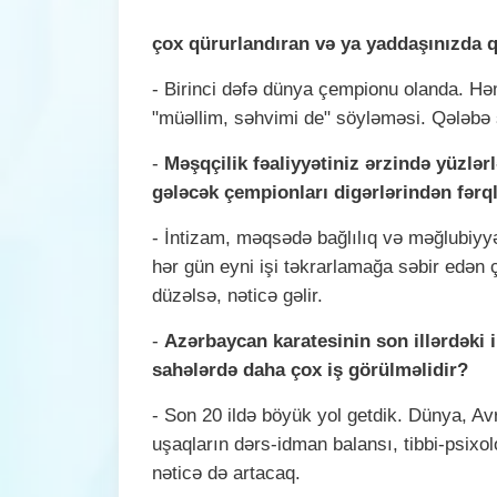
- Rafael A
çox qürurlandıran və ya yaddaşınızda q
- Birinci dəfə dünya çempionu olanda. H
"müəllim, səhvimi de" söyləməsi. Qələbə se
-
Məşqçilik fəaliyyətiniz ərzində yüzlər
gələcək çempionları digərlərindən fərq
- İntizam, məqsədə bağlılıq və məğlubiyy
hər gün eyni işi təkrarlamağa səbir edən
düzəlsə, nəticə gəlir.
-
Azərbaycan karatesinin son illərdəki 
sahələrdə daha çox iş görülməlidir?
- Son 20 ildə böyük yol getdik. Dünya, A
uşaqların dərs-idman balansı, tibbi-psixol
nəticə də artacaq.