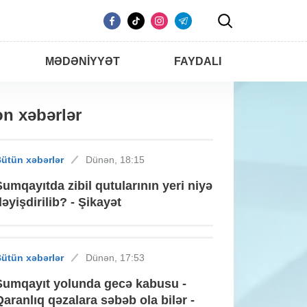
MƏDƏNIYYƏT
FAYDALI
n xəbərlər
ütün xəbərlər
Dünən, 18:15
Sumqayıtda zibil qutularının yeri niyə
dəyişdirilib? - Şikayət
ütün xəbərlər
Dünən, 17:53
Sumqayıt yolunda gecə kabusu -
Qaranlıq qəzalara səbəb ola bilər -