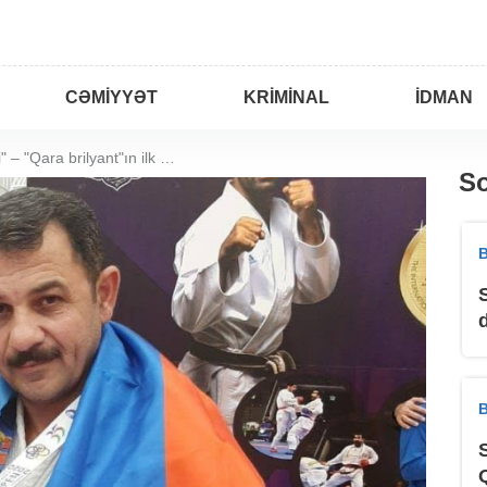
CƏMIYYƏT
KRIMINAL
İDMAN
"Gözlərində od var idi" – "Qara brilyant"ın ilk müəllimi Rafael Məmmədovla MÜSAHİBƏ
So
B
B