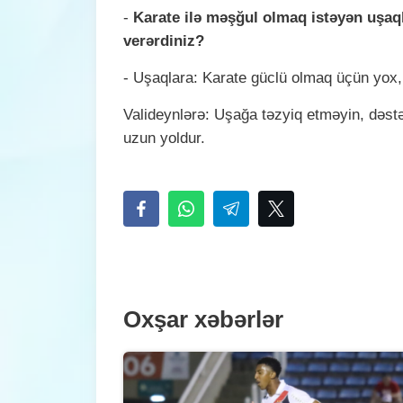
-
Karate ilə məşğul olmaq istəyən uşaql
verərdiniz?
- Uşaqlara: Karate güclü olmaq üçün yox
Valideynlərə: Uşağa təzyiq etməyin, dəstə
uzun yoldur.
Oxşar xəbərlər