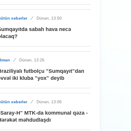
ütün xəbərlər
Dünən, 13:50
Sumqayıtda sabah hava necə
olacaq?
İdman
Dünən, 13:26
Braziliyalı futbolçu "Sumqayıt"dan
əvvəl iki kluba "yox" deyib
ütün xəbərlər
Dünən, 13:06
"Saray-H" MTK-da kommunal qəza -
Hərəkət məhdudlaşdı