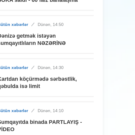
ütün xəbərlər
Dünən, 14:50
Dənizə getmək istəyən
sumqayıtlıların NƏZƏRİNƏ
ütün xəbərlər
Dünən, 14:30
Kartdan köçürmədə sərbəstlik,
qəbulda isə limit
ütün xəbərlər
Dünən, 14:10
Sumqayıtda binada PARTLAYIŞ -
VİDEO