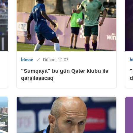
B
B
İdman
Dünən, 12:07
İ
"Sumqayıt" bu gün Qətər klubu ilə
"
qarşılaşacaq
d
B