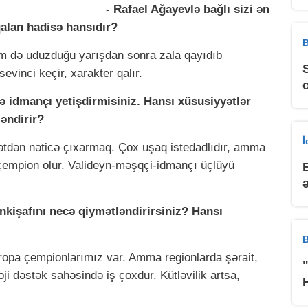
ğayevlə bağlı sizi ən
alan hadisə hansıdır?
B
əm də uduzduğu yarışdan sonra zala qayıdıb
vinci keçir, xarakter qalır.
lə idmançı yetişdirmisiniz. Hansı xüsusiyyətlər
ləndirir?
ətdən nəticə çıxarmaq. Çox uşaq istedadlıdır, amma
 çempion olur. Valideyn-məşqçi-idmançı üçlüyü
inkişafını necə qiymətləndirirsiniz? Hansı
B
vropa çempionlarımız var. Amma regionlarda şərait,
oji dəstək sahəsində iş çoxdur. Kütləvilik artsa,