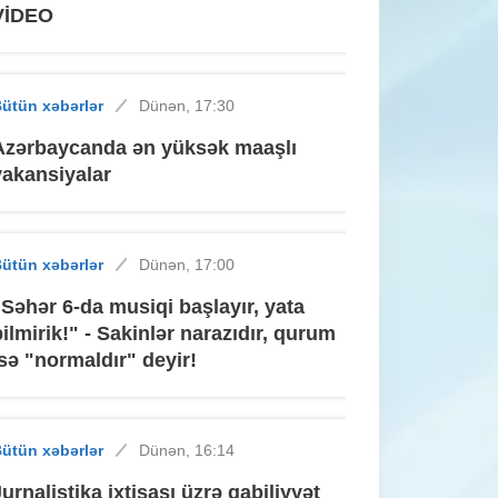
VİDEO
ütün xəbərlər
Dünən, 17:30
Azərbaycanda ən yüksək maaşlı
vakansiyalar
ütün xəbərlər
Dünən, 17:00
"Səhər 6-da musiqi başlayır, yata
bilmirik!" - Sakinlər narazıdır, qurum
isə "normaldır" deyir!
ütün xəbərlər
Dünən, 16:14
Jurnalistika ixtisası üzrə qabiliyyət