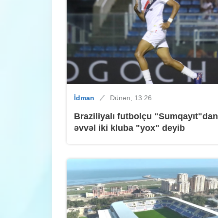
İdman
Dünən, 13:26
Braziliyalı futbolçu "Sumqayıt"dan
əvvəl iki kluba "yox" deyib