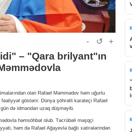
B
-
↺
+
idi" – "Qara brilyant"ın
l Məmmədovla
B
simalarından olan Rafael Məmmədov həm uğurlu
fəaliyyət göstərir. Dünya şöhrətli karateçi Rafael
u gün də idmandan uzaq düşməyib.
B
ədovla həmsöhbət olub. Təcrübəli məşqçi
yəti, həm də Rafael Ağayevlə bağlı xatirələrindən