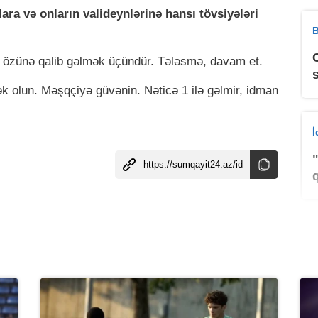
ara və onların valideynlərinə hansı tövsiyələri
B
, özünə qalib gəlmək üçündür. Tələsmə, davam et.
k olun. Məşqçiyə güvənin. Nəticə 1 ilə gəlmir, idman
K