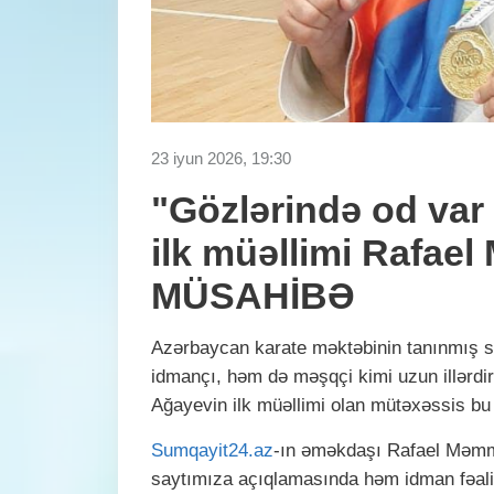
23 iyun 2026, 19:30
"Gözlərində od var 
ilk müəllimi Rafae
MÜSAHİBƏ
Azərbaycan karate məktəbinin tanınmış 
idmançı, həm də məşqçi kimi uzun illərdir 
Ağayevin ilk müəllimi olan mütəxəssis b
Sumqayit24.az
-ın əməkdaşı Rafael Məmm
saytımıza açıqlamasında həm idman fəaliy