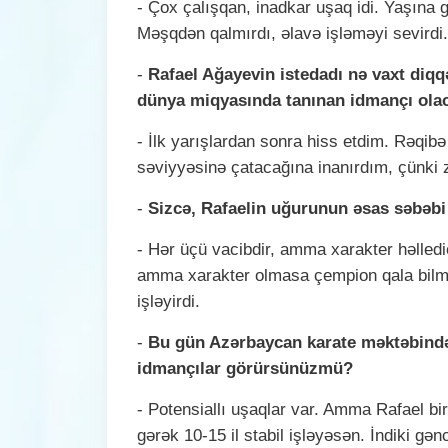
- Çox çalışqan, inadkar uşaq idi. Yaşına g
Məşqdən qalmırdı, əlavə işləməyi sevirdi
-
Rafael Ağayevin istedadı nə vaxt diq
dünya miqyasında tanınan idmançı ola
- İlk yarışlardan sonra hiss etdim. Rəqib
səviyyəsinə çatacağına inanırdım, çünki 
-
Sizcə, Rafaelin uğurunun əsas səbəbi 
- Hər üçü vacibdir, amma xarakter həlledi
amma xarakter olmasa çempion qala bilm
işləyirdi.
-
Bu gün Azərbaycan karate məktəbində
idmançılar görürsünüzmü?
- Potensiallı uşaqlar var. Amma Rafael bi
gərək 10-15 il stabil işləyəsən.