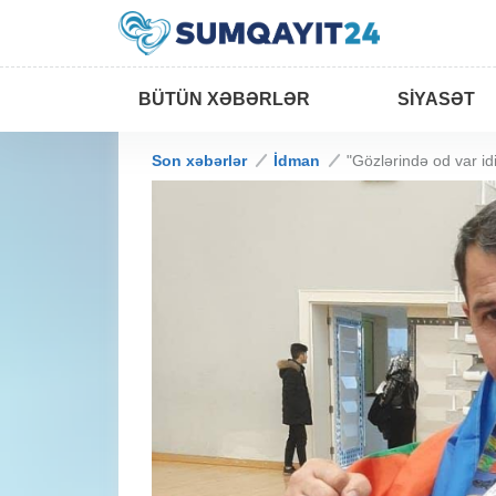
BÜTÜN XƏBƏRLƏR
SIYASƏT
Son xəbərlər
İdman