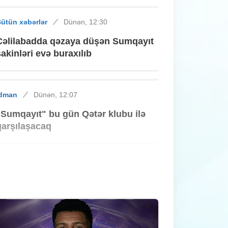
ütün xəbərlər
Dünən, 12:30
Cəlilabadda qəzaya düşən Sumqayıt
sakinləri evə buraxılıb
İdman
Dünən, 12:07
"Sumqayıt" bu gün Qətər klubu ilə
qarşılaşacaq
riminal
Dünən, 11:47
Sumqayıtda avtomobil qaçırılıb,
çimərlikdə isə telefon oğurlanıb