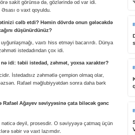
örə sakit görünsə də, gözlərində od var idi.
. Əsası o vaxt qoyuldu.
qətinizi cəlb etdi? Həmin dövrdə onun gələcəkdə
B
cağını düşünürdünüz?
ə uyğunlaşmağı, vaxtı hiss etməyi bacarırdı. Dünya
zəhməti istedadından çox idi.
nə idi: təbii istedad, zəhmət, yoxsa xarakter?
B
cidir. İstedadsız zəhmətlə çempion olmaq olar,
əzsən. Rafael məğlubiyyətdən sonra daha bərk
 Rafael Ağayev səviyyəsinə çata biləcək gənc
B
r nəticə deyil, prosesdir. O səviyyəyə çatmaq üçün
 İndiki gənclərə səbir və vaxt lazımdır.