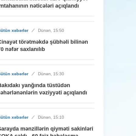
imtahanının nəticələri açıqlandı
ütün xəbərlər
Dünən, 15:50
Cinayət törətməkdə şübhəli bilinən
70 nəfər saxlanılıb
ütün xəbərlər
Dünən, 15:30
Bakıdakı yanğında tüstüdən
zəhərlənənlərin vəziyyəti açıqlandı
ütün xəbərlər
Dünən, 15:10
Sarayda mənzillərin qiyməti sakinləri
ŞOKA saldı - 60 faiz bahalaşma