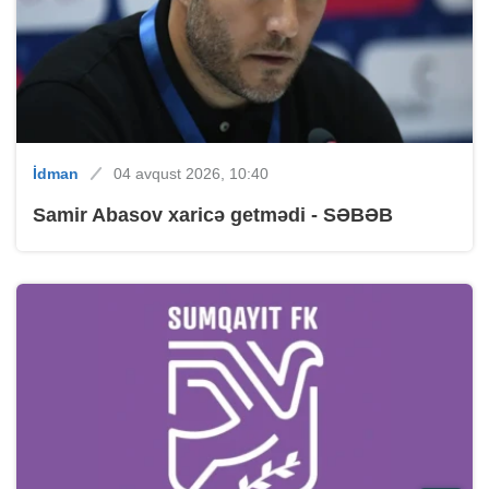
İdman
04 avqust 2026, 10:40
Samir Abasov xaricə getmədi - SƏBƏB