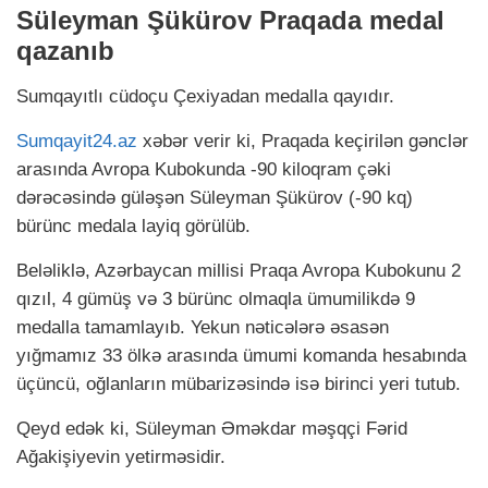
Süleyman Şükürov Praqada medal
qazanıb
Sumqayıtlı cüdoçu Çexiyadan medalla qayıdır.
Sumqayit24.az
xəbər verir ki, Praqada keçirilən gənclər
arasında Avropa Kubokunda -90 kiloqram çəki
dərəcəsində güləşən Süleyman Şükürov (-90 kq)
bürünc medala layiq görülüb.
Beləliklə, Azərbaycan millisi Praqa Avropa Kubokunu 2
qızıl, 4 gümüş və 3 bürünc olmaqla ümumilikdə 9
medalla tamamlayıb. Yekun nəticələrə əsasən
yığmamız 33 ölkə arasında ümumi komanda hesabında
üçüncü, oğlanların mübarizəsində isə birinci yeri tutub.
Qeyd edək ki, Süleyman Əməkdar məşqçi Fərid
Ağakişiyevin yetirməsidir.