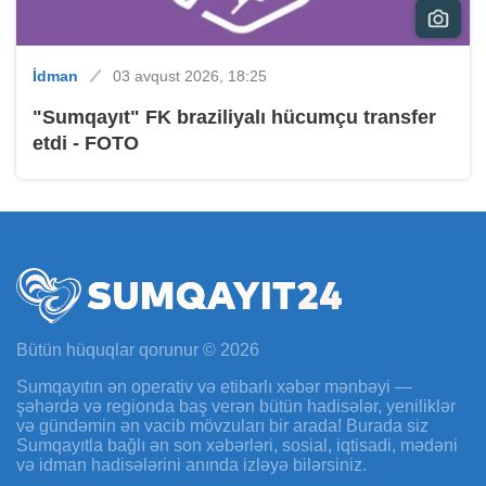
İdman
03 avqust 2026, 18:25
"Sumqayıt" FK braziliyalı hücumçu transfer
etdi - FOTO
Bütün hüquqlar qorunur © 2026
Sumqayıtın ən operativ və etibarlı xəbər mənbəyi —
şəhərdə və regionda baş verən bütün hadisələr, yeniliklər
və gündəmin ən vacib mövzuları bir arada! Burada siz
Sumqayıtla bağlı ən son xəbərləri, sosial, iqtisadi, mədəni
və idman hadisələrini anında izləyə bilərsiniz.