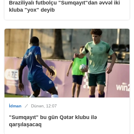
Braziliyalı futbolçu "Sumqayıt"dan əvvəl iki
kluba "yox" deyib
İdman
Dünən, 12:07
"Sumqayıt" bu gün Qətər klubu ilə
qarşılaşacaq