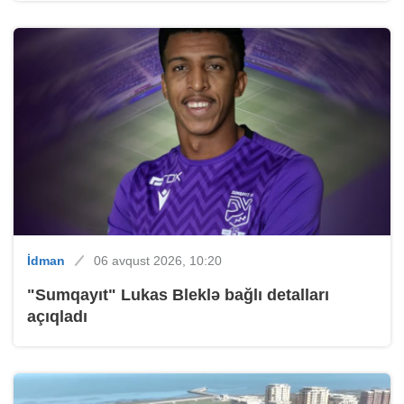
İdman
06 avqust 2026, 10:20
"Sumqayıt" Lukas Bleklə bağlı detalları
açıqladı