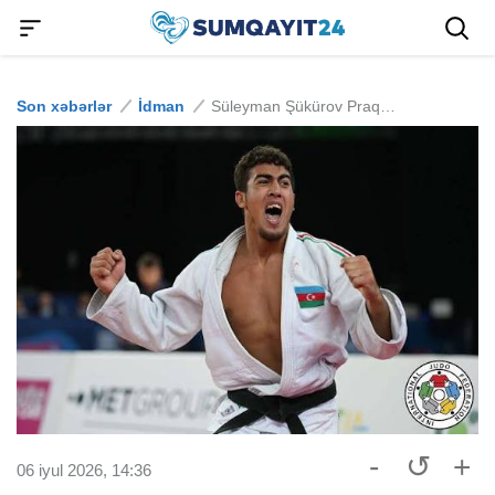
Son xəbərlər
İdman
Süleyman Şükürov Praqada medal qazanıb
-
↺
+
06 iyul 2026, 14:36