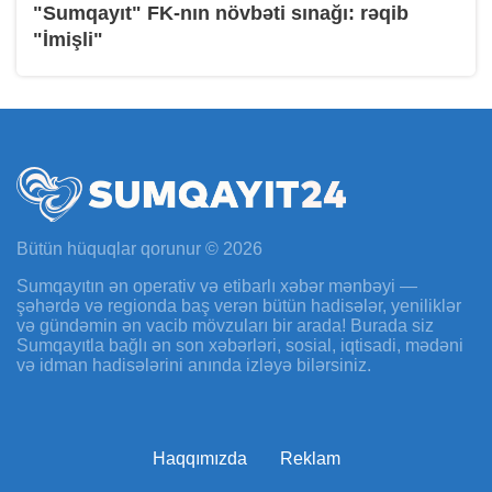
"Sumqayıt" FK-nın növbəti sınağı: rəqib
"İmişli"
Bütün hüquqlar qorunur © 2026
Sumqayıtın ən operativ və etibarlı xəbər mənbəyi —
şəhərdə və regionda baş verən bütün hadisələr, yeniliklər
və gündəmin ən vacib mövzuları bir arada! Burada siz
Sumqayıtla bağlı ən son xəbərləri, sosial, iqtisadi, mədəni
və idman hadisələrini anında izləyə bilərsiniz.
Haqqımızda
Reklam