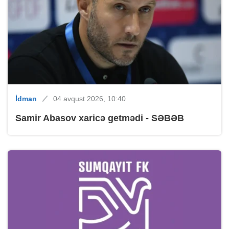
İdman
04 avqust 2026, 10:40
Samir Abasov xaricə getmədi - SƏBƏB