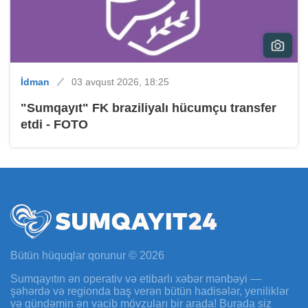
İdman
03 avqust 2026, 18:25
"Sumqayıt" FK braziliyalı hücumçu transfer
etdi - FOTO
Bütün hüquqlar qorunur © 2026
Sumqayıtın ən operativ və etibarlı xəbər mənbəyi —
şəhərdə və regionda baş verən bütün hadisələr, yeniliklər
və gündəmin ən vacib mövzuları bir arada! Burada siz