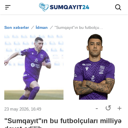
Son xəbərlər
İdman
"Sumqayıt"ın bu futbolçuları milliyə dəvət edilib
-
↺
+
23 may 2026, 16:49
"Sumqayıt"ın bu futbolçuları milliyə