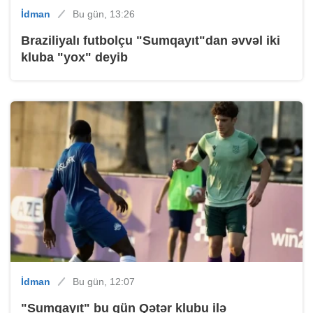
İdman
Bu gün, 13:26
Braziliyalı futbolçu "Sumqayıt"dan əvvəl iki
kluba "yox" deyib
İdman
Bu gün, 12:07
"Sumqayıt" bu gün Qətər klubu ilə