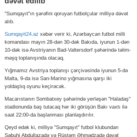
dəvət edilib
"Sumqayıt"ın şərəfini qoruyan futbolçular milliyə dəvət
alıb.
Sumqayit24.az
xəbər verir ki, Azərbaycan futbol milli
komandası mayın 28-dən 30-dək Bakıda, iyunun 1-dən
10-dək isə Avstriyanın Bad-Valtersdorf şəhərində təlim-
məşq toplanışında olacaq.
Yığmamız Avstriya toplanışı çərçivəsində iyunun 5-də
Malta, 9-da isə San-Marino yığmasına qarşı iki
yoldaşlıq oyunu keçirəcək.
Macarıstanın Sombatxey şəhərində yerləşən "Haladaş"
stadionunda baş tutacaq hər iki görüşün Bakı vaxtı ilə
saat 22:00-da başlanması planlaşdırılır.
Qeyd edək ki, milliyə "Sumqayıt" futbol klubundan
Səbuhi Abdullazadə və Rüstəm Əhmədzadə dəvət