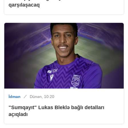
qarşılaşacaq
İdman
Dünən, 10:20
"Sumqayıt" Lukas Bleklə bağlı detalları
açıqladı