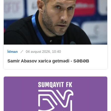
İdman
04 avqust 2026, 10:40
Samir Abasov xaricə getmədi - SƏBƏB