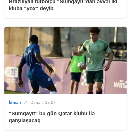
Braziliyalı futbolçu "Sumqayıt"dan əvvəl iki
kluba "yox" deyib
İdman
Dünən, 12:07
"Sumqayıt" bu gün Qətər klubu ilə
qarşılaşacaq