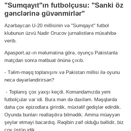
"Sumqayıt"ın futbolçusu: "Sanki öz
gənclərinə güvənmirlər"
Azərbaycan U-20 millisinin və "Sumqayıt" futbol
klubunun üzvü Nadir Orucov jurnalistlərə müsahibə
verib.
Apasport.az-ın məlumatına görə, oyunçu Pakistanla
matçdan sonra mətbuat önünə çıxıb.
- Təlim-məşq toplanışını və Pakistan millisi ilə oyunu
necə dəyərləndirirsən?
- Toplanış çox yaxşı keçdi. Komandamızda yeni
futbolçular var idi. Bura mən də daxiləm. Məşqlərdə
daha çox epizodlara girirdik, müxtəlif gedişlər edirdik.
Oyunda bunları reallaşdıra bilmədik. Amma müəyyən
şeylər etməyi bacardıq. Rəqibin zəif olduğu bəllidir, biz
çox üstün idik.