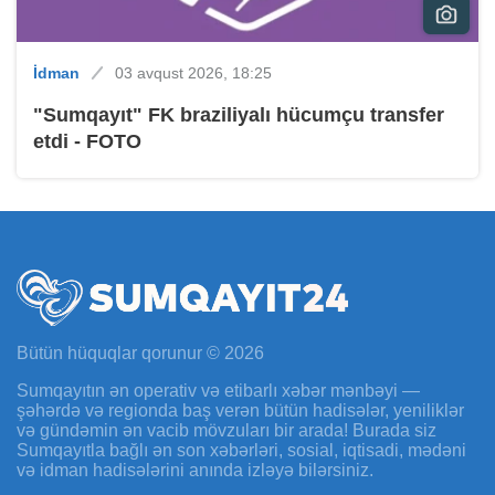
İdman
03 avqust 2026, 18:25
"Sumqayıt" FK braziliyalı hücumçu transfer
etdi - FOTO
Bütün hüquqlar qorunur © 2026
Sumqayıtın ən operativ və etibarlı xəbər mənbəyi —
şəhərdə və regionda baş verən bütün hadisələr, yeniliklər
və gündəmin ən vacib mövzuları bir arada! Burada siz
Sumqayıtla bağlı ən son xəbərləri, sosial, iqtisadi, mədəni
və idman hadisələrini anında izləyə bilərsiniz.