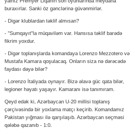
yalnız Premyer Liqanın son oyunlarında meydana
buraxırlar. Sanki öz gənclərinə güvənmirlər.
- Digər klublardan təklif almısan?
- "Sumqayıt"la müqaviləm var. Hansısa təklif barədə
fikrim yoxdur.
- Digər toplanışlarda komandaya Lorenzo Mezzotero və
Mustafa Kamara qoşulacaq. Onların siza nə dərəcədə
faydası dəyə bilər?
- Lorenzo İtaliyada oynayır. Bizə əlavə güc qata bilər,
legioner həyatı yaşayır. Kamaranı isə tanımıram.
Qeyd edək ki, Azərbaycan U-20 millisi toplanış
çərçivəsində bir yoxlama matçı keçirib. Komandamız
Pakistan yığması ilə qarşılaşıb. Azərbaycan seçməsi
qələbə qazanıb - 1:0.