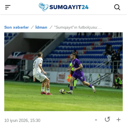
Son xəbərlər
İdman
"Sumqayıt"ın futbolçusu: "Sanki öz gənclərinə güvənmirlər"
-
↺
+
10 iyun 2026, 15:30