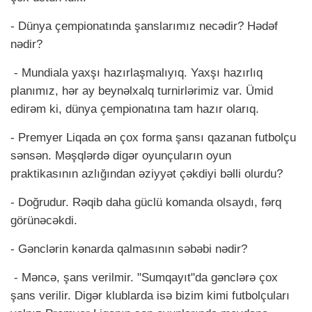
- Dünya çempionatında şanslarımız necədir? Hədəf
nədir?
- Mundiala yaxşı hazırlaşmalıyıq. Yaxşı hazırlıq
planımız, hər ay beynəlxalq turnirlərimiz var. Ümid
edirəm ki, dünya çempionatına tam hazır olarıq.
- Premyer Liqada ən çox forma şansı qazanan futbolçu
sənsən. Məşqlərdə digər oyunçuların oyun
praktikasının azlığından əziyyət çəkdiyi bəlli olurdu?
- Doğrudur. Rəqib daha güclü komanda olsaydı, fərq
görünəcəkdi.
- Gənclərin kənarda qalmasının səbəbi nədir?
- Məncə, şans verilmir. "Sumqayıt"da gənclərə çox
şans verilir. Digər klublarda isə bizim kimi futbolçuları