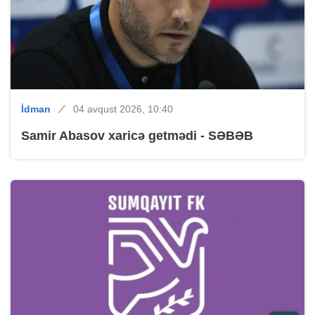
İdman
04 avqust 2026, 10:40
Samir Abasov xaricə getmədi - SƏBƏB