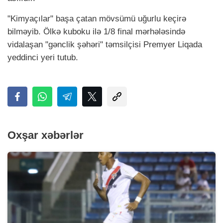
"Kimyaçılar" başa çatan mövsümü uğurlu keçirə
bilməyib. Ölkə kuboku ilə 1/8 final mərhələsində
vidalaşan "gənclik şəhəri" təmsilçisi Premyer Liqada
yeddinci yeri tutub.
Oxşar xəbərlər