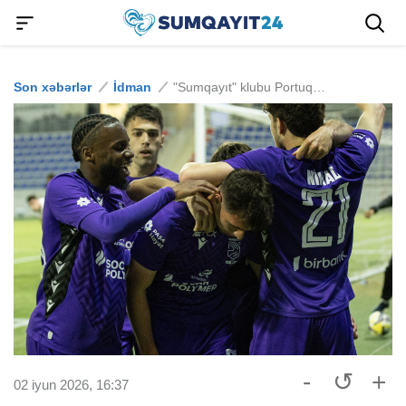
Son xəbərlər
İdman
"Sumqayıt" klubu Portuqaliyadan məşqçi gətirir?
-
↺
+
02 iyun 2026, 16:37