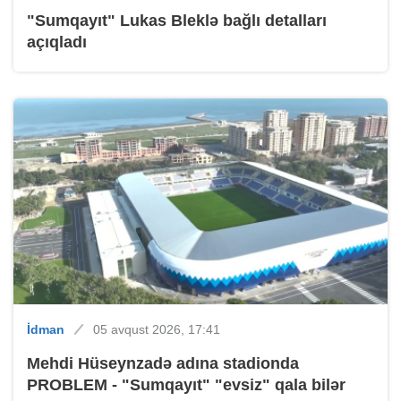
"Sumqayıt" Lukas Bleklə bağlı detalları
açıqladı
İdman
05 avqust 2026, 17:41
Mehdi Hüseynzadə adına stadionda
PROBLEM - "Sumqayıt" "evsiz" qala bilər