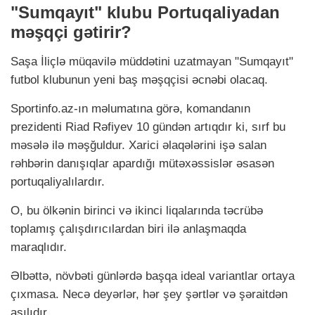
"Sumqayıt" klubu Portuqaliyadan
məşqçi gətirir?
Saşa İliçlə müqavilə müddətini uzatmayan "Sumqayıt"
futbol klubunun yeni baş məşqçisi əcnəbi olacaq.
Sportinfo.az-ın məlumatına görə, komandanın
prezidenti Riad Rəfiyev 10 gündən artıqdır ki, sırf bu
məsələ ilə məşğuldur. Xarici əlaqələrini işə salan
rəhbərin danışıqlar apardığı mütəxəssislər əsasən
portuqaliyalılardır.
O, bu ölkənin birinci və ikinci liqalarında təcrübə
toplamış çalışdırıcılardan biri ilə anlaşmaqda
maraqlıdır.
Əlbəttə, növbəti günlərdə başqa ideal variantlar ortaya
çıxmasa. Necə deyərlər, hər şey şərtlər və şəraitdən
asılıdır.