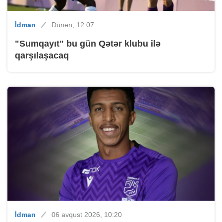
İdman
Dünən, 12:07
"Sumqayıt" bu gün Qətər klubu ilə
qarşılaşacaq
İdman
06 avqust 2026, 10:20