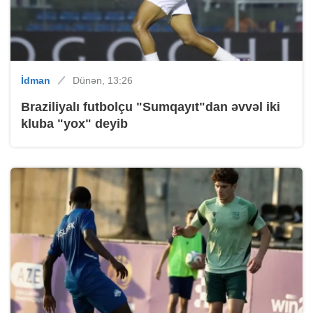
İdman
Dünən, 13:26
Braziliyalı futbolçu "Sumqayıt"dan əvvəl iki
kluba "yox" deyib