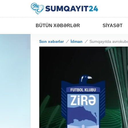
BÜTÜN XƏBƏRLƏR
SIYASƏT
Son xəbərlər
İdman
Sumqayıtda avrokub