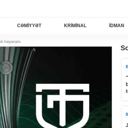
CƏMIYYƏT
KRIMINAL
İDMAN
ok həyəcanı
So
B
B