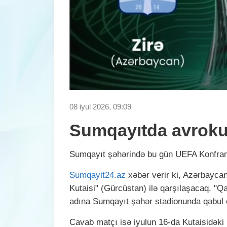
08 iyul 2026, 09:09
Sumqayıtda avroku
Sumqayıt şəhərində bu gün UEFA Konfrans
Sumqayit24.az
xəbər verir ki, Azərbaycan 
Kutaisi" (Gürcüstan) ilə qarşılaşacaq. "Q
adına Sumqayıt şəhər stadionunda qəbul
Cavab matçı isə iyulun 16-da Kutaisidək