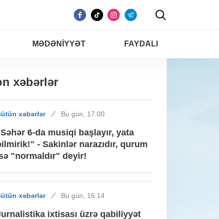
MƏDƏNIYYƏT
FAYDALI
n xəbərlər
ütün xəbərlər
Bu gün, 17:00
"Səhər 6-da musiqi başlayır, yata
bilmirik!" - Sakinlər narazıdır, qurum
isə "normaldır" deyir!
ütün xəbərlər
Bu gün, 16:14
Jurnalistika ixtisası üzrə qabiliyyət