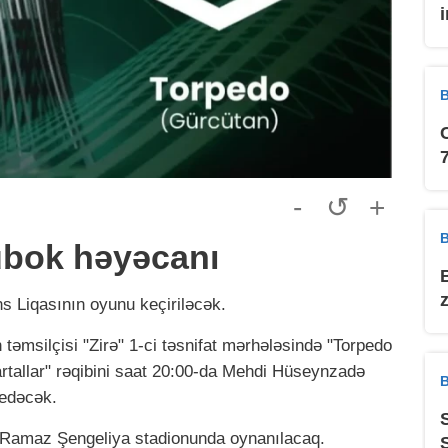
B
-
↺
+
B
bok həyəcanı
 Liqasının oyunu keçiriləcək.
təmsilçisi "Zirə" 1-ci təsnifat mərhələsində "Torpedo
artallar" rəqibini saat 20:00-da Mehdi Hüseynzadə
B
 edəcək.
i Ramaz Şengeliya stadionunda oynanılacaq.