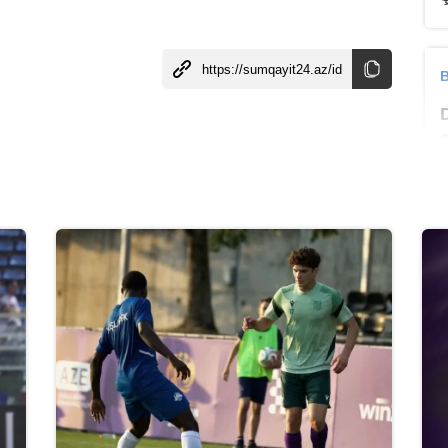
B
B
B