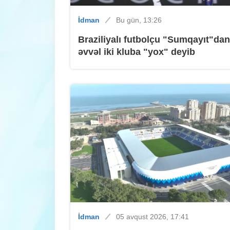
İdman
Bu gün, 13:26
Braziliyalı futbolçu "Sumqayıt"dan
əvvəl iki kluba "yox" deyib
İdman
05 avqust 2026, 17:41