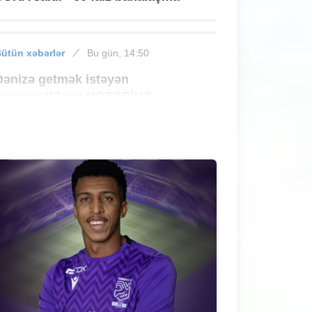
ütün xəbərlər
Bu gün, 14:50
Dənizə getmək istəyən
sumqayıtlıların NƏZƏRİNƏ
ütün xəbərlər
Bu gün, 14:30
Kartdan köçürmədə sərbəstlik,
qəbulda isə limit
ütün xəbərlər
Bu gün, 14:10
Sumqayıtda binada PARTLAYIŞ -
VİDEO