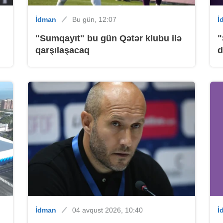
İdman
Bu gün, 12:07
İ
B
"Sumqayıt" bu gün Qətər klubu ilə
"
qarşılaşacaq
d
B
İdman
04 avqust 2026, 10:40
İ