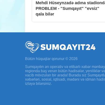
Mehdi Hüseynzadə adına stadiond
PROBLEM - "Sumqayıt" "evsiz"
qala bilər
Bütün hüquqlar qorunur © 2026
Sumqayıtın ən operativ və etibarlı xəbər mənbə
regionda baş verən bütün hadisələr, yeniliklər 
vacib mövzuları bir arada! Burada siz Sumqayıtl
xəbərləri, sosial, iqtisadi, mədəni və idman hadi
izləyə bilərsiniz.