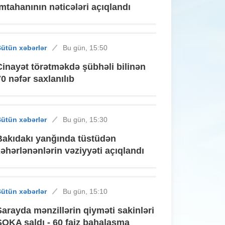
imtahanının nəticələri açıqlandı
ütün xəbərlər
Bu gün, 15:50
Cinayət törətməkdə şübhəli bilinən
70 nəfər saxlanılıb
ütün xəbərlər
Bu gün, 15:30
Bakıdakı yanğında tüstüdən
zəhərlənənlərin vəziyyəti açıqlandı
ütün xəbərlər
Bu gün, 15:10
Sarayda mənzillərin qiyməti sakinləri
ŞOKA saldı - 60 faiz bahalaşma