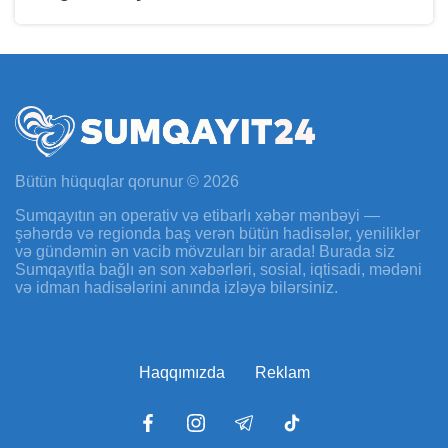
Bütün hüquqlar qorunur © 2026
Sumqayıtın ən operativ və etibarlı xəbər mənbəyi —
şəhərdə və regionda baş verən bütün hadisələr, yeniliklər
və gündəmin ən vacib mövzuları bir arada! Burada siz
Sumqayıtla bağlı ən son xəbərləri, sosial, iqtisadi, mədəni
və idman hadisələrini anında izləyə bilərsiniz.
Haqqımızda
Reklam