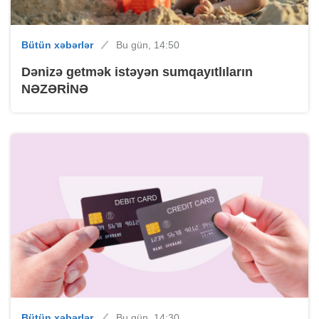
Bütün xəbərlər
Bu gün, 14:50
Dənizə getmək istəyən sumqayıtlıların
NƏZƏRİNƏ
Bütün xəbərlər
Bu gün, 14:30