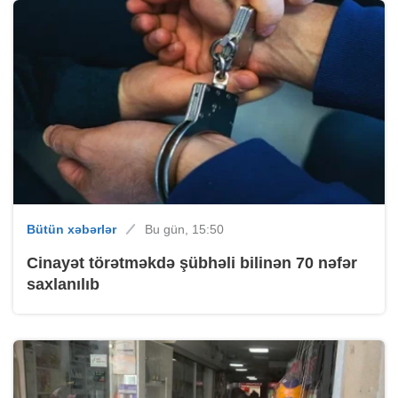
Bütün xəbərlər
Bu gün, 15:50
Cinayət törətməkdə şübhəli bilinən 70 nəfər
saxlanılıb