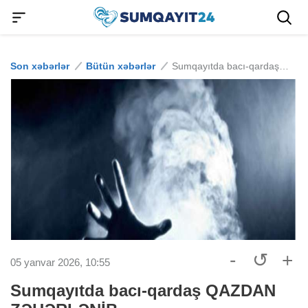
Son xəbərlər
Bütün xəbərlər
Sumqayıtda bacı-qardaş QAZDAN ZƏHƏRLƏNİB
-
↺
+
05 yanvar 2026, 10:55
Sumqayıtda bacı-qardaş QAZDAN