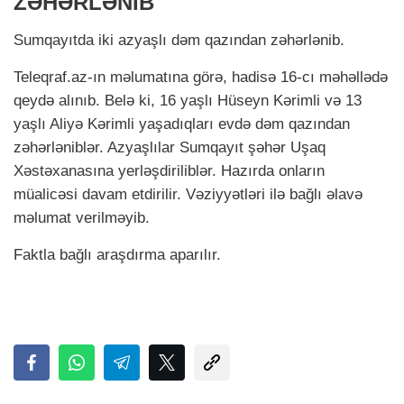
ZƏHƏRLƏNİB
Sumqayıtda iki azyaşlı dəm qazından zəhərlənib.
Teleqraf.az-ın məlumatına görə, hadisə 16-cı məhəllədə
qeydə alınıb. Belə ki, 16 yaşlı Hüseyn Kərimli və 13
yaşlı Aliyə Kərimli yaşadıqları evdə dəm qazından
zəhərləniblər. Azyaşlılar Sumqayıt şəhər Uşaq
Xəstəxanasına yerləşdiriliblər. Hazırda onların
müalicəsi davam etdirilir. Vəziyyətləri ilə bağlı əlavə
məlumat verilməyib.
Faktla bağlı araşdırma aparılır.