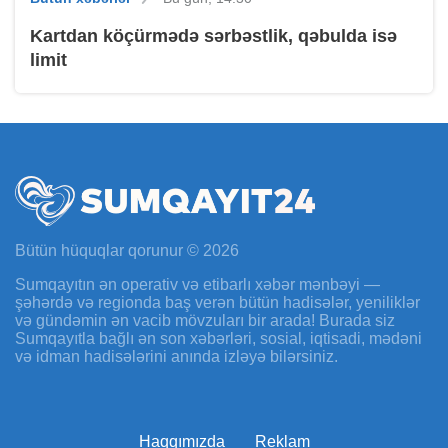
Kartdan köçürmədə sərbəstlik, qəbulda isə
limit
Bütün hüquqlar qorunur © 2026
Sumqayıtın ən operativ və etibarlı xəbər mənbəyi —
şəhərdə və regionda baş verən bütün hadisələr, yeniliklər
və gündəmin ən vacib mövzuları bir arada! Burada siz
Sumqayıtla bağlı ən son xəbərləri, sosial, iqtisadi, mədəni
və idman hadisələrini anında izləyə bilərsiniz.
Haqqımızda
Reklam