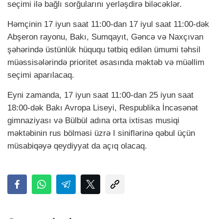
seçimi ilə bağlı sorğularını yerləşdirə biləcəklər.
Həmçinin 17 iyun saat 11:00-dan 17 iyul saat 11:00-dək
Abşeron rayonu, Bakı, Sumqayıt, Gəncə və Naxçıvan
şəhərində üstünlük hüququ tətbiq edilən ümumi təhsil
müəssisələrində prioritet əsasında məktəb və müəllim
seçimi aparılacaq.
Eyni zamanda, 17 iyun saat 11:00-dan 25 iyun saat
18:00-dək Bakı Avropa Liseyi, Respublika İncəsənət
gimnaziyası və Bülbül adına orta ixtisas musiqi
məktəbinin rus bölməsi üzrə I siniflərinə qəbul üçün
müsabiqəyə qeydiyyat da açıq olacaq.