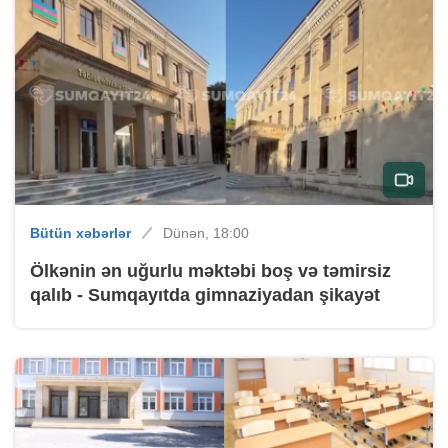
Bütün xəbərlər
Dünən, 18:00
Ölkənin ən uğurlu məktəbi boş və təmirsiz
qalıb - Sumqayıtda gimnaziyadan şikayət