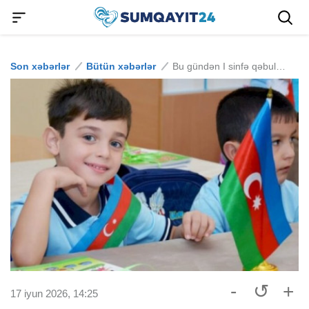
Son xəbərlər
Bütün xəbərlər
Bu gündən I sinfə qəbulda yeni mərhələlər başladı
-
↺
+
17 iyun 2026, 14:25