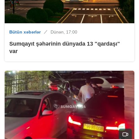
Bütün xəbərlər
Dünən, 17:00
Sumqayıt şəhərinin dünyada 13 "qardaşı"
var