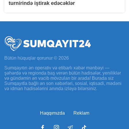
turnirində iştirak edəcəklər
Bütün hüquqlar qorunur © 2026
Sumqayıtın ən operativ və etibarlı xəbər mənbəyi —
şəhərdə və regionda baş verən bütün hadisələr, yeniliklər
və gündəmin ən vacib mövzuları bir arada! Burada siz
Sumqayıtla bağlı ən son xəbərləri, sosial, iqtisadi, mədəni
və idman hadisələrini anında izləyə bilərsiniz.
Haqqımızda
Reklam