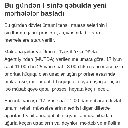
Bu gündən I sinfə qəbulda yeni
mərhələlər başladı
Bu gündən dövlət ümumi təhsil müəssisələrinin I
siniflərinə qəbul prosesi çərçivəsində bir sıra
mərhələlərə start verilir.
Məktəbəqədər və Ümumi Təhsil üzrə Dövlət
Agentliyindən (MÜTDA) verilən məlumata görə, 17 iyun
saat 11:00-dan 25 iyun saat 18:00-dək rus bölməsi üzrə
prioritet hüququ olan uşaqlar üçün prioritet əsasında
məktəb seçimi, prioritet hüququ olmayan uşaqlar üçün
isə müsabiqəyə qəbul prosesi həyata keçiriləcək.
Bununla yanaşı, 17 iyun saat 11:00-dan etibarən dövlət
ümumi təhsil müəssisələrinin tədrisi digər dillərdə
aparılan I siniflərinə qəbul məqsədilə müsahibədən
uğurla keçən uşaqların valideynləri məktəb və müəllim