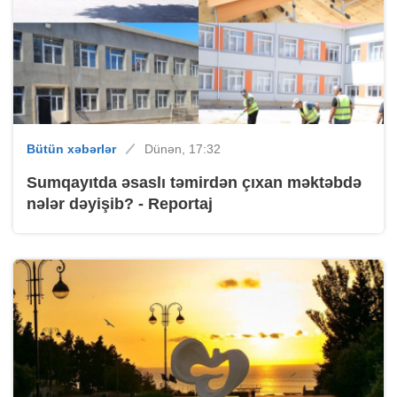
Bütün xəbərlər
Dünən, 17:32
Sumqayıtda əsaslı təmirdən çıxan məktəbdə
nələr dəyişib? - Reportaj