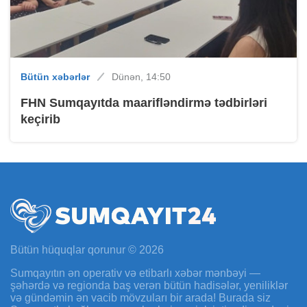
Bütün xəbərlər
Dünən, 14:50
FHN Sumqayıtda maarifləndirmə tədbirləri
keçirib
Bütün hüquqlar qorunur © 2026
Sumqayıtın ən operativ və etibarlı xəbər mənbəyi —
şəhərdə və regionda baş verən bütün hadisələr, yeniliklər
və gündəmin ən vacib mövzuları bir arada! Burada siz