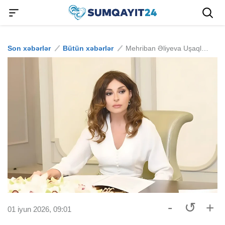
Son xəbərlər
Bütün xəbərlər
Mehriban Əliyeva Uşaqların Beynəlxalq Müdafiəsi Günü münasibətilə paylaşım edib
-
↺
+
01 iyun 2026, 09:01