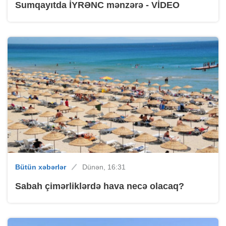
Sumqayıtda İYRƏNC mənzərə - VİDEO
Bütün xəbərlər
Dünən, 16:31
Sabah çimərliklərdə hava necə olacaq?