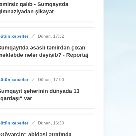
təmirsiz qalıb - Sumqayıtda
gimnaziyadan şikayət
ütün xəbərlər
Dünən, 17:32
Sumqayıtda əsaslı təmirdən çıxan
məktəbdə nələr dəyişib? - Reportaj
ütün xəbərlər
Dünən, 17:00
Sumqayıt şəhərinin dünyada 13
"qardaşı" var
ütün xəbərlər
Dünən, 16:30
"Göyərçin" abidəsi ətrafında