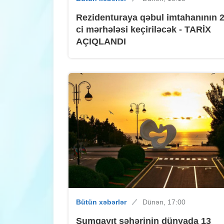
Rezidenturaya qəbul imtahanının 2
ci mərhələsi keçiriləcək - TARİX
AÇIQLANDI
Bütün xəbərlər
Dünən, 17:00
Sumqayıt şəhərinin dünyada 13