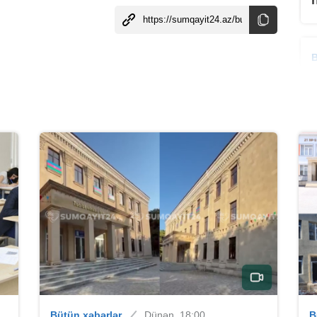
B
B
B
Bütün xəbərlər
Dünən, 18:00
B