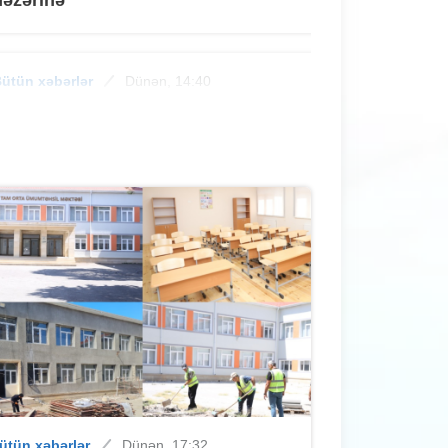
ütün xəbərlər
Dünən, 14:40
Sumqayıtda uşaqlar harada
üzgüçülüklə məşğul ola bilərlər? –
ÜNVANLAR
ütün xəbərlər
Dünən, 14:00
Sumqayıtda sabah hava yağmursuz
olacaq
ütün xəbərlər
Dünən, 13:40
"Sumqayıt"ın futbolçuları mövsümün
ütün xəbərlər
Dünən, 17:32