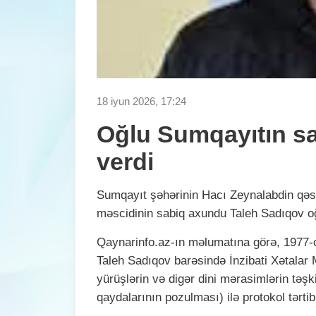
18 iyun 2026, 17:24
Oğlu Sumqayıtın s
verdi
Sumqayıt şəhərinin Hacı Zeynalabdin qəs
məscidinin sabiq axundu Taleh Sadıqov oğ
Qaynarinfo.az-ın məlumatına görə, 1977-ci
Taleh Sadıqov barəsində İnzibati Xətalar 
yürüşlərin və digər dini mərasimlərin təş
qaydalarının pozulması) ilə protokol tərtib 