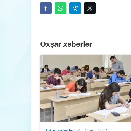
Oxşar xəbərlər
Bütün xəbərlər
Dünən, 18:15