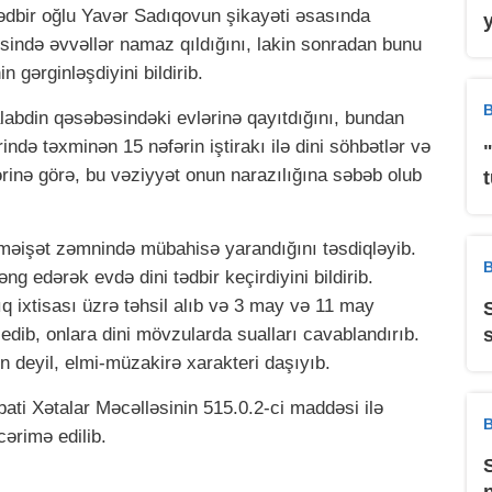
ədbir oğlu Yavər Sadıqovun şikayəti əsasında
ində əvvəllər namaz qıldığını, lakin sonradan bunu
n gərginləşdiyini bildirib.
B
abdin qəsəbəsindəki evlərinə qayıtdığını, bundan
rində təxminən 15 nəfərin iştirakı ilə dini söhbətlər və
ərinə görə, bu vəziyyət onun narazılığına səbəb olub
ə-məişət zəmnində mübahisə yarandığını təsdiqləyib.
B
 edərək evdə dini tədbir keçirdiyini bildirib.
lıq ixtisası üzrə təhsil alıb və 3 may və 11 may
 edib, onlara dini mövzularda sualları cavablandırıb.
n deyil, elmi-müzakirə xarakteri daşıyıb.
ati Xətalar Məcəlləsinin 515.0.2-ci maddəsi ilə
B
cərimə edilib.