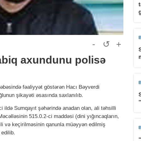
B
-
↺
+
abiq axundunu polisə
B
əbəsində fəaliyyət göstərən Hacı Bəyverdi
lunun şikayəti əsasında saxlanılıb.
 ildə Sumqayıt şəhərində anadan olan, ali təhsilli
Məcəlləsinin 515.0.2-ci maddəsi (dini yığıncaqların,
kili və keçirilməsinin qanunla müəyyən edilmiş
B
edilib.