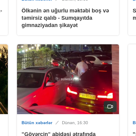
-
Ölkənin ən uğurlu məktəbi boş və
S
təmirsiz qalıb - Sumqayıtda
m
gimnaziyadan şikayət
B
B
B
Bütün xəbərlər
Dünən, 16:30
B
"Göyərçin" abidəsi ətrafında
"