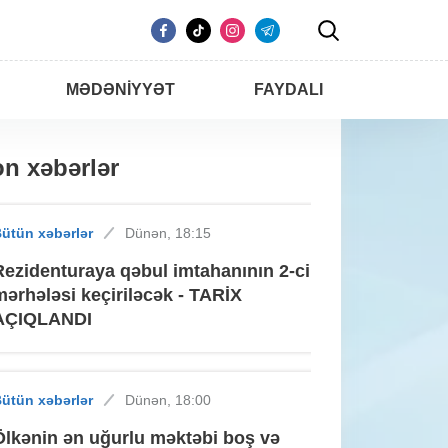
MƏDƏNIYYƏT
FAYDALI
n xəbərlər
ütün xəbərlər
Dünən, 18:15
Rezidenturaya qəbul imtahanının 2-ci
mərhələsi keçiriləcək - TARİX
AÇIQLANDI
ütün xəbərlər
Dünən, 18:00
Ölkənin ən uğurlu məktəbi boş və