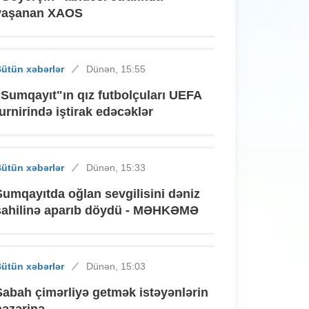
yaşanan XAOS
ütün xəbərlər
Dünən, 15:55
"Sumqayıt"ın qız futbolçuları UEFA
turnirində iştirak edəcəklər
ütün xəbərlər
Dünən, 15:33
Sumqayıtda oğlan sevgilisini dəniz
sahilinə aparıb döydü - MƏHKƏMƏ
ütün xəbərlər
Dünən, 15:03
Sabah çimərliyə getmək istəyənlərin
nəzərinə