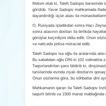
Məlum olub ki, Taleh Sadıqov barəsində t
görülüb. Yavər Sadıqov məhkəmədə ifadəs
dayandırdığı üçün atası ilə münasibətlərini
O, Rusiyada işlədikdən sonra Hacı Zeynal
sonra atasının dostları ilə birlikdə həyətlə
görüşlər keçirdiyini iddia edib. Onun sözl
və nəticədə polisə müraciət edib.
Taleh Sadıqov isə oğlu ilə aralarında ail
Bu səbəbdən oğlu DİN-in 102 xidmətinə zəng
Təqsirləndirilən şəxs bildirib ki, dinşünas
tarixlərində evində ziyalı dostlarını qonaq
Onun sözlərinə görə, bu söhbətlər dini ayi
Məhkəmənin qərarı ilə Taleh Sadıqov İnzib
təqsirli bilinib və 1500 manat məbləğində 