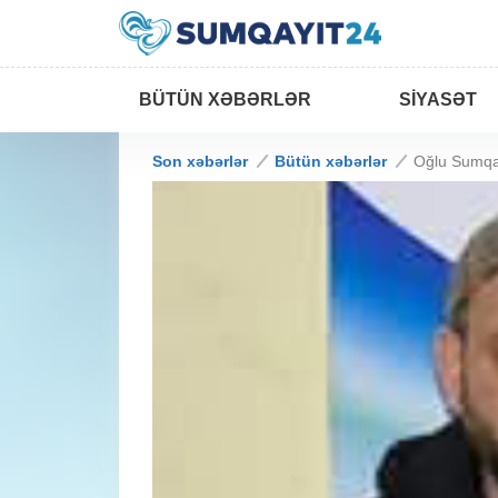
BÜTÜN XƏBƏRLƏR
SIYASƏT
Son xəbərlər
Bütün xəbərlər
Oğlu Sumqay