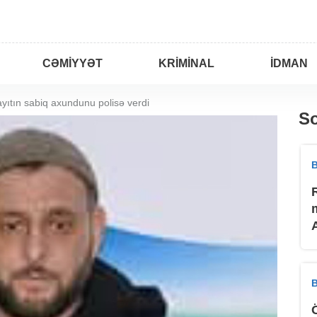
CƏMIYYƏT
KRIMINAL
İDMAN
ıtın sabiq axundunu polisə verdi
So
B
B