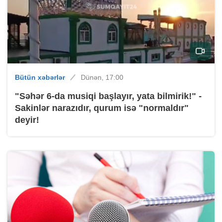
Bütün xəbərlər
Dünən, 17:00
"Səhər 6-da musiqi başlayır, yata bilmirik!" -
Sakinlər narazıdır, qurum isə "normaldır"
deyir!