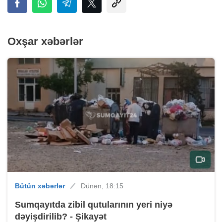
Oxşar xəbərlər
Bütün xəbərlər
Dünən, 18:15
Sumqayıtda zibil qutularının yeri niyə
dəyişdirilib? - Şikayət