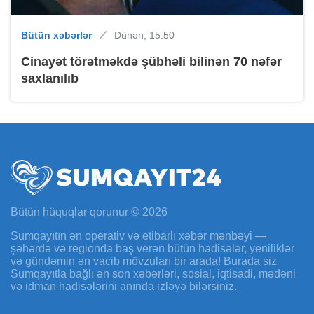
Bütün xəbərlər
Dünən, 15:50
Cinayət törətməkdə şübhəli bilinən 70 nəfər
saxlanılıb
Bütün hüquqlar qorunur © 2026
Sumqayıtın ən operativ və etibarlı xəbər mənbəyi —
şəhərdə və regionda baş verən bütün hadisələr, yeniliklər
və gündəmin ən vacib mövzuları bir arada! Burada siz
Sumqayıtla bağlı ən son xəbərləri, sosial, iqtisadi, mədəni
və idman hadisələrini anında izləyə bilərsiniz.