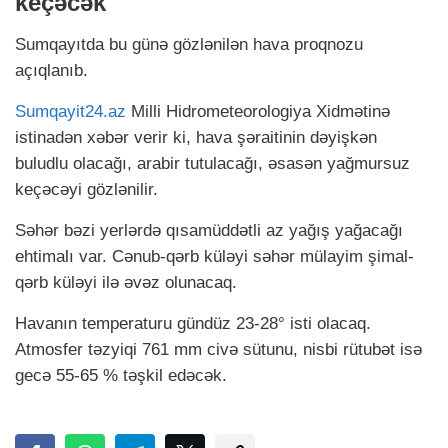
keçəcək
Sumqayıtda bu günə gözlənilən hava proqnozu
açıqlanıb.
Sumqayit24.az
Milli Hidrometeorologiya Xidmətinə
istinadən xəbər verir ki, hava şəraitinin dəyişkən
buludlu olacağı, arabir tutulacağı, əsasən yağmursuz
keçəcəyi gözlənilir.
Səhər bəzi yerlərdə qısamüddətli az yağış yağacağı
ehtimalı var. Cənub-qərb küləyi səhər mülayim şimal-
qərb küləyi ilə əvəz olunacaq.
Havanın temperaturu gündüz 23-28° isti olacaq.
Atmosfer təzyiqi 761 mm civə sütunu, nisbi rütubət isə
gecə 55-65 % təşkil edəcək.