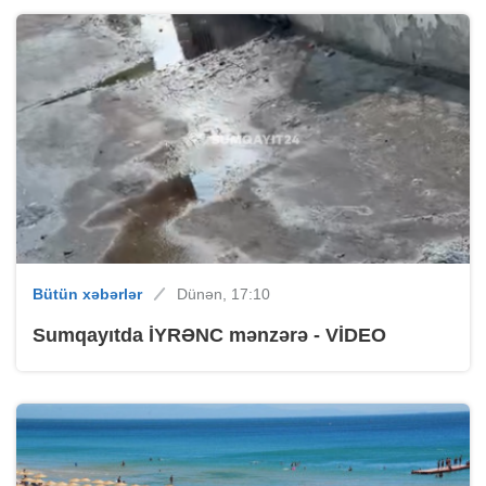
Bütün xəbərlər
Dünən, 17:10
Sumqayıtda İYRƏNC mənzərə - VİDEO