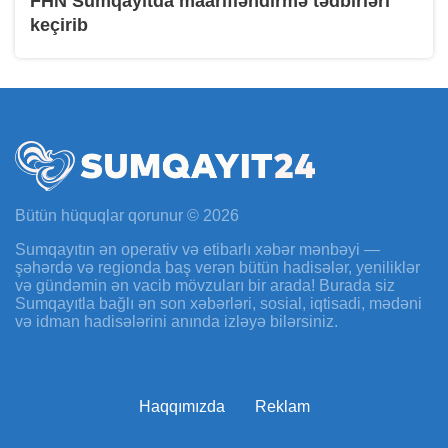
FHN Sumqayıtda maarifləndirmə tədbirləri
keçirib
Bütün hüquqlar qorunur © 2026
Sumqayıtın ən operativ və etibarlı xəbər mənbəyi —
şəhərdə və regionda baş verən bütün hadisələr, yeniliklər
və gündəmin ən vacib mövzuları bir arada! Burada siz
Sumqayıtla bağlı ən son xəbərləri, sosial, iqtisadi, mədəni
və idman hadisələrini anında izləyə bilərsiniz.
Haqqımızda
Reklam