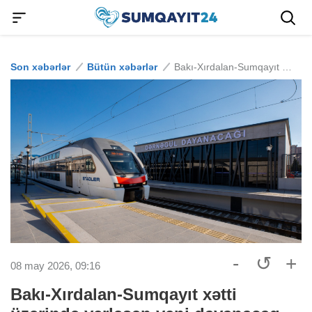
Son xəbərlər
Bütün xəbərlər
Bakı-Xırdalan-Sumqayıt xətti üzərində yerləşən yeni dayanacaq istifadəyə verildi
-
↺
+
08 may 2026, 09:16
Bakı-Xırdalan-Sumqayıt xətti