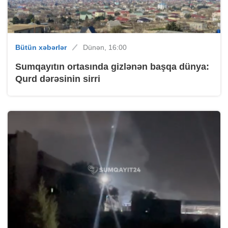
Bütün xəbərlər
Dünən, 16:00
Sumqayıtın ortasında gizlənən başqa dünya:
Qurd dərəsinin sirri