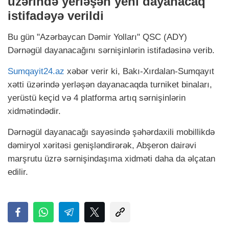
üzərində yerləşən yeni dayanacaq
istifadəyə verildi
Bu gün "Azərbaycan Dəmir Yolları" QSC (ADY)
Dərnəgül dayanacağını sərnişinlərin istifadəsinə verib.
Sumqayit24.az
xəbər verir ki, Bakı-Xırdalan-Sumqayıt
xətti üzərində yerləşən dayanacaqda turniket binaları,
yerüstü keçid və 4 platforma artıq sərnişinlərin
xidmətindədir.
Dərnəgül dayanacağı sayəsində şəhərdaxili mobillikdə
dəmiryol xəritəsi genişləndirərək, Abşeron dairəvi
marşrutu üzrə sərnişindaşıma xidməti daha da əlçatan
edilir.