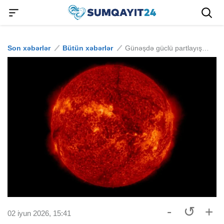
Son xəbərlər
Bütün xəbərlər
Günəşdə güclü partlayış baş verib
-
↺
+
02 iyun 2026, 15:41