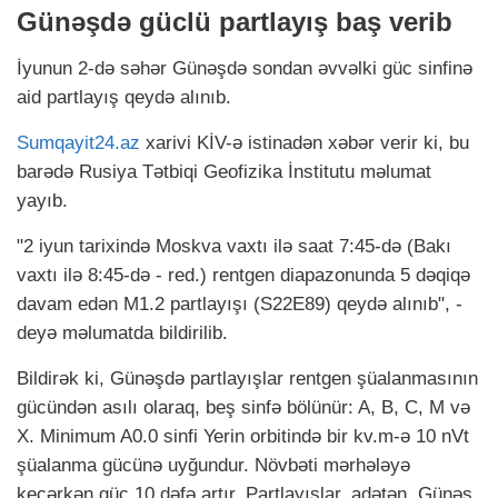
Günəşdə güclü partlayış baş verib
İyunun 2-də səhər Günəşdə sondan əvvəlki güc sinfinə
aid partlayış qeydə alınıb.
Sumqayit24.az
xarivi KİV-ə istinadən xəbər verir ki, bu
barədə Rusiya Tətbiqi Geofizika İnstitutu məlumat
yayıb.
"2 iyun tarixində Moskva vaxtı ilə saat 7:45-də (Bakı
vaxtı ilə 8:45-də - red.) rentgen diapazonunda 5 dəqiqə
davam edən M1.2 partlayışı (S22E89) qeydə alınıb", -
deyə məlumatda bildirilib.
Bildirək ki, Günəşdə partlayışlar rentgen şüalanmasının
gücündən asılı olaraq, beş sinfə bölünür: A, B, C, M və
X. Minimum A0.0 sinfi Yerin orbitində bir kv.m-ə 10 nVt
şüalanma gücünə uyğundur. Növbəti mərhələyə
keçərkən güc 10 dəfə artır. Partlayışlar, adətən, Günəş