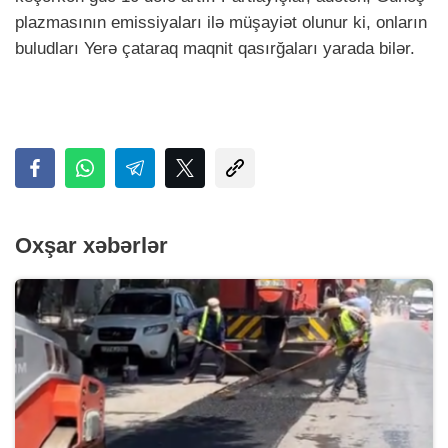
plazmasının emissiyaları ilə müşayiət olunur ki, onların
buludları Yerə çataraq maqnit qasırğaları yarada bilər.
Oxşar xəbərlər