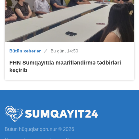
Bütün xəbərlər
Bu gün, 14:50
FHN Sumqayıtda maarifləndirmə tədbirləri
keçirib
Bütün hüquqlar qorunur © 2026