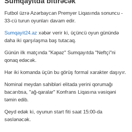
Sumqayıtda bitirəcək
Futbol üzrə Azərbaycan Premyer Liqasında sonuncu -
33-cü turun oyunları davam edir.
Sumqayit24.az
xəbər verir ki, üçüncü oyun günündə
daha iki qarşılaşma baş tutacaq.
Günün ilk matçında "Kəpəz" Sumqayıtda "Neftçi"ni
qonaq edəcək.
Hər iki komanda üçün bu görüş formal xarakter daşıyır.
Nominal meydan sahibləri elitada yerini qorumağı
bacarıbsa, "ağ-qaralar" Konfrans Liqasına vəsiqəni
təmin edib.
Qeyd edək ki, oyunun start fiti saat 15:00-da
səslənəcək.