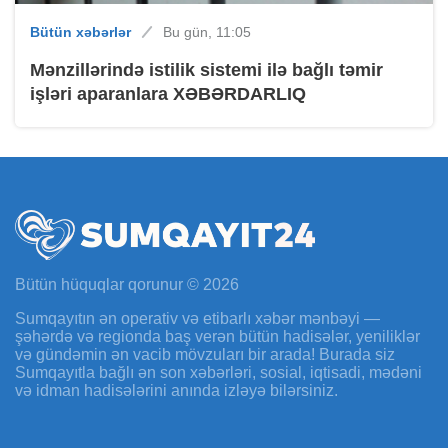
Bütün xəbərlər
Bu gün, 11:05
Mənzillərində istilik sistemi ilə bağlı təmir
işləri aparanlara XƏBƏRDARLIQ
Bütün hüquqlar qorunur © 2026
Sumqayıtın ən operativ və etibarlı xəbər mənbəyi —
şəhərdə və regionda baş verən bütün hadisələr, yeniliklər
və gündəmin ən vacib mövzuları bir arada! Burada siz
Sumqayıtla bağlı ən son xəbərləri, sosial, iqtisadi, mədəni
və idman hadisələrini anında izləyə bilərsiniz.