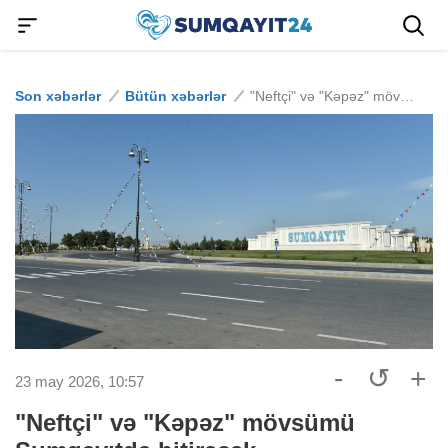
Son xəbərlər
Bütün xəbərlər
"Neftçi" və "Kəpəz" mövsümü Sumqayıtda bitirəcək
-
↺
+
23 may 2026, 10:57
"Neftçi" və "Kəpəz" mövsümü