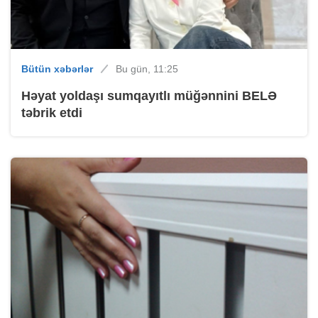
Bütün xəbərlər
Bu gün, 11:25
Həyat yoldaşı sumqayıtlı müğənnini BELƏ
təbrik etdi