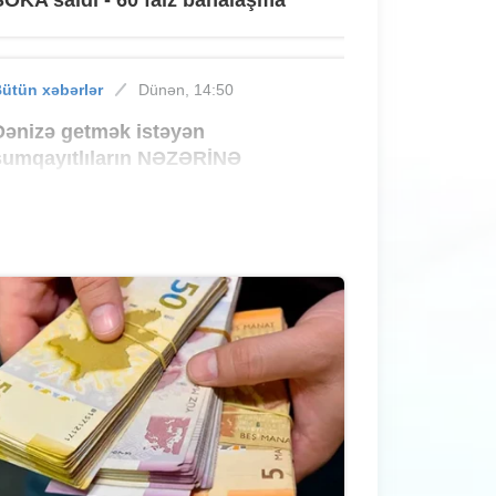
ütün xəbərlər
Dünən, 14:50
Dənizə getmək istəyən
sumqayıtlıların NƏZƏRİNƏ
ütün xəbərlər
Dünən, 14:30
Kartdan köçürmədə sərbəstlik,
qəbulda isə limit
ütün xəbərlər
Dünən, 14:10
Sumqayıtda binada PARTLAYIŞ -
VİDEO