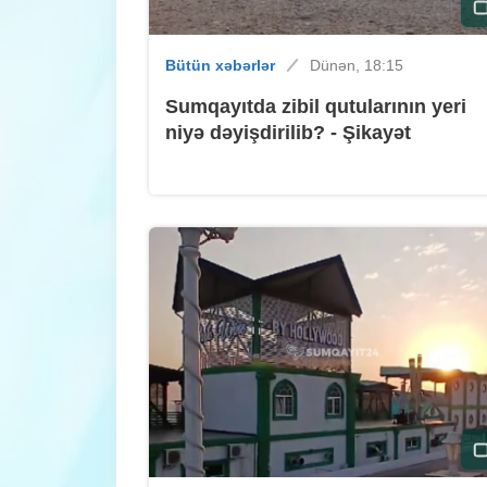
Bütün xəbərlər
Dünən, 18:15
Sumqayıtda zibil qutularının yeri
niyə dəyişdirilib? - Şikayət