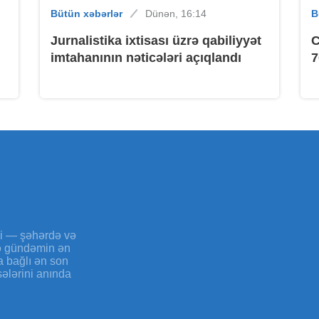
Bütün xəbərlər
Dünən, 16:14
B
B
Jurnalistika ixtisası üzrə qabiliyyət
C
imtahanının nəticələri açıqlandı
7
K
yi — şəhərdə və
və gündəmin ən
a bağlı ən son
sələrini anında