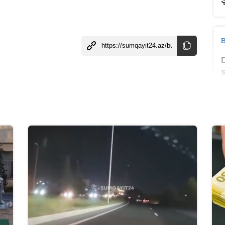
B
B
B