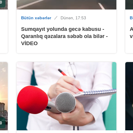
Bütün xəbərlər
Dünən, 17:53
B
B
Sumqayıt yolunda gecə kabusu -
A
Qaranlıq qəzalara səbəb ola bilər -
v
VİDEO
B