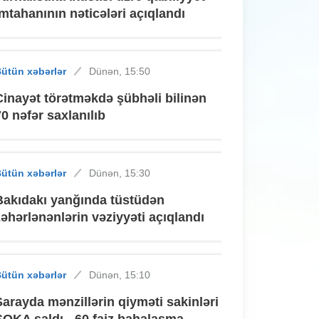
imtahanının nəticələri açıqlandı
ütün xəbərlər
Dünən, 15:50
Cinayət törətməkdə şübhəli bilinən
70 nəfər saxlanılıb
ütün xəbərlər
Dünən, 15:30
Bakıdakı yanğında tüstüdən
zəhərlənənlərin vəziyyəti açıqlandı
ütün xəbərlər
Dünən, 15:10
Sarayda mənzillərin qiyməti sakinləri
ŞOKA saldı - 60 faiz bahalaşma