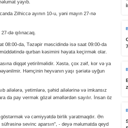
məlumat yayıb.
aycanda Zilhiccə ayının 10-u, yəni mayın 27-nə
B
27-də qılınacaq.
 08:00-da, Təzəpir məscidində isə saat 09:00-da
 müddətində qurban kəsimini həyata keçirmək olar.
na diqqət yetirilməlidir. Xəstə, çox zəif, kor və ya
B
bəyənilmir. Həmçinin heyvanın yaşı şəriətə uyğun
ıb ailələrə, yetimlərə, şəhid ailələrinə və imkansız
ra da pay vermək gözəl əməllərdən sayılır. İnsan öz
B
östərmək və cəmiyyətdə birlik yaratmaqdır. Ən
in süfrəsinə sevinc aparsın", - deyə məlumatda qeyd