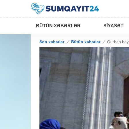
BÜTÜN XƏBƏRLƏR
SIYASƏT
Son xəbərlər
Bütün xəbərlər