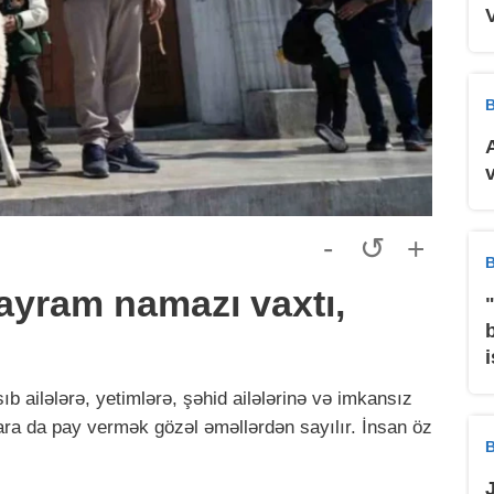
B
-
↺
+
B
ayram namazı vaxtı,
ıb ailələrə, yetimlərə, şəhid ailələrinə və imkansız
ra da pay vermək gözəl əməllərdən sayılır. İnsan öz
B