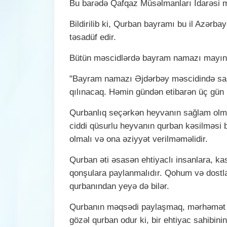
Bu barədə Qafqaz Müsəlmanları İdarəsi 
Bildirilib ki, Qurban bayramı bu il Azərb
təsadüf edir.
Bütün məscidlərdə bayram namazı mayın 
"Bayram namazı Əjdərbəy məscidində saat
qılınacaq. Həmin gündən etibarən üç gün
Qurbanlıq seçərkən heyvanın sağlam olması
ciddi qüsurlu heyvanın qurban kəsilməsi 
olmalı və ona əziyyət verilməməlidir.
Qurban əti əsasən ehtiyaclı insanlara, kas
qonşulara paylanmalıdır. Qohum və dostla
qurbanından yeyə də bilər.
Qurbanın məqsədi paylaşmaq, mərhəmət g
gözəl qurban odur ki, bir ehtiyac sahibin