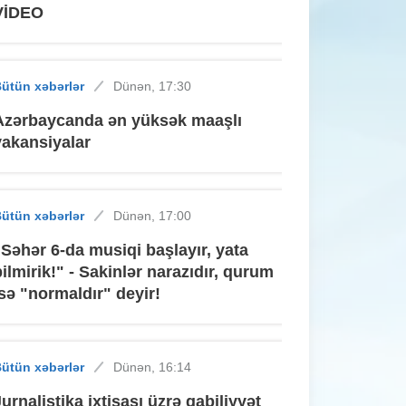
VİDEO
ütün xəbərlər
Dünən, 17:30
Azərbaycanda ən yüksək maaşlı
vakansiyalar
ütün xəbərlər
Dünən, 17:00
"Səhər 6-da musiqi başlayır, yata
bilmirik!" - Sakinlər narazıdır, qurum
isə "normaldır" deyir!
ütün xəbərlər
Dünən, 16:14
Jurnalistika ixtisası üzrə qabiliyyət