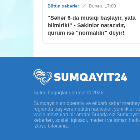
Bütün xəbərlər
Dünən, 17:00
"Səhər 6-da musiqi başlayır, yata
bilmirik!" - Sakinlər narazıdır,
qurum isə "normaldır" deyir!
Bütün hüquqlar qorunur © 2026
Sumqayıtın ən operativ və etibarlı xəbər mənbə
regionda baş verən bütün hadisələr, yeniliklər 
vacib mövzuları bir arada! Burada siz Sumqayıtl
xəbərləri, sosial, iqtisadi, mədəni və idman hadi
izləyə bilərsiniz.