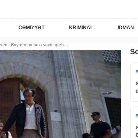
CƏMIYYƏT
KRIMINAL
İDMAN
Qurban bayramı: Bayram namazı vaxtı, qurbanlığın şərtləri
So
B
B