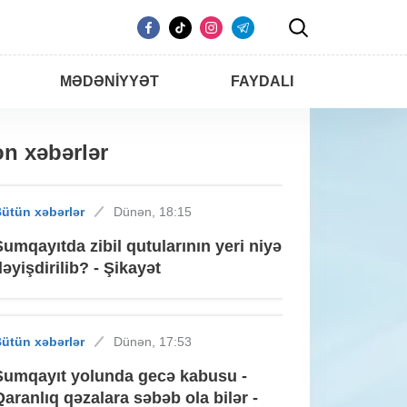
MƏDƏNIYYƏT
FAYDALI
n xəbərlər
ütün xəbərlər
Dünən, 18:15
Sumqayıtda zibil qutularının yeri niyə
dəyişdirilib? - Şikayət
ütün xəbərlər
Dünən, 17:53
Sumqayıt yolunda gecə kabusu -
Qaranlıq qəzalara səbəb ola bilər -