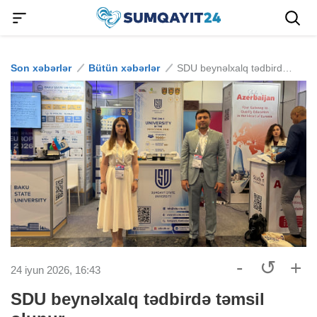
Son xəbərlər
Bütün xəbərlər
SDU beynəlxalq tədbirdə təmsil olunur
-
↺
+
24 iyun 2026, 16:43
SDU beynəlxalq tədbirdə təmsil