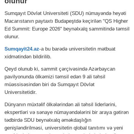
olunur
Sumqayıt Dövlət Universiteti (SDU) nümayəndə heyəti
Macarıstanın paytaxtı Budapeştdə keçirilən "QS Higher
Ed Summit: Europe 2026" beynəlxalq sammitində təmsil
olunur.
Sumqayit24.az
-a bu barədə universitetin mətbuat
xidmətindən bildirilib.
Qeyd olunub ki, sammit çərçivəsində Azərbaycan
pavilyonunda ölkəmizi təmsil edən 9 ali təhsil
müəssisəsindən biri də Sumqayıt Dövlət
Universitetidir.
Dünyanın müxtəlif ölkələrindən ali təhsil liderlərini,
ekspertləri və sənaye nümayəndələrini bir araya gətirən
tədbirdə SDU beynəlxalq əməkdaşlığın
genişləndirilməsi, universitetin qlobal tanıtımı və yeni