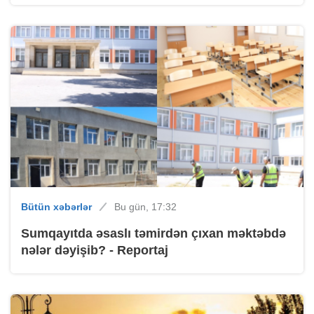
Bütün xəbərlər
Bu gün, 17:32
Sumqayıtda əsaslı təmirdən çıxan məktəbdə
nələr dəyişib? - Reportaj