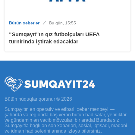
Bütün xəbərlər
Bu gün, 15:55
"Sumqayıt"ın qız futbolçuları UEFA
turnirində iştirak edəcəklər
Bütün hüquqlar qorunur © 2026
Sumqayıtın ən operativ və etibarlı xəbər mənbəyi —
şəhərdə və regionda baş verən bütün hadisələr, yeniliklər
və gündəmin ən vacib mövzuları bir arada! Burada siz
Sumqayıtla bağlı ən son xəbərləri, sosial, iqtisadi, mədəni
və idman hadisələrini anında izləyə bilərsiniz.