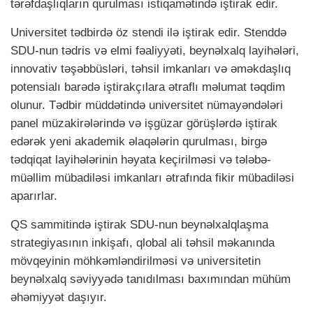
tərəfdaşlıqların qurulması istiqamətində iştirak edir.
Universitet tədbirdə öz stendi ilə iştirak edir. Stenddə
SDU-nun tədris və elmi fəaliyyəti, beynəlxalq layihələri,
innovativ təşəbbüsləri, təhsil imkanları və əməkdaşlıq
potensialı barədə iştirakçılara ətraflı məlumat təqdim
olunur. Tədbir müddətində universitet nümayəndələri
panel müzakirələrində və işgüzar görüşlərdə iştirak
edərək yeni akademik əlaqələrin qurulması, birgə
tədqiqat layihələrinin həyata keçirilməsi və tələbə-
müəllim mübadiləsi imkanları ətrafında fikir mübadiləsi
aparırlar.
QS sammitində iştirak SDU-nun beynəlxalqlaşma
strategiyasının inkişafı, qlobal ali təhsil məkanında
mövqeyinin möhkəmləndirilməsi və universitetin
beynəlxalq səviyyədə tanıdılması baxımından mühüm
əhəmiyyət daşıyır.