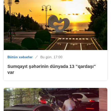
Bütün xəbərlər
Bu gün, 17:00
Sumqayıt şəhərinin dünyada 13 "qardaşı"
var