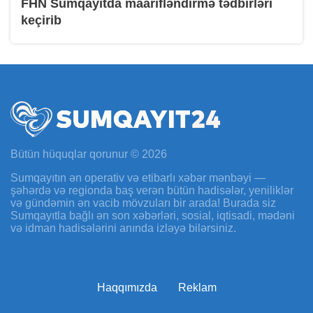
FHN Sumqayıtda maarifləndirmə tədbirləri
keçirib
Bütün hüquqlar qorunur © 2026
Sumqayıtın ən operativ və etibarlı xəbər mənbəyi —
şəhərdə və regionda baş verən bütün hadisələr, yeniliklər
və gündəmin ən vacib mövzuları bir arada! Burada siz
Sumqayıtla bağlı ən son xəbərləri, sosial, iqtisadi, mədəni
və idman hadisələrini anında izləyə bilərsiniz.
Haqqımızda
Reklam