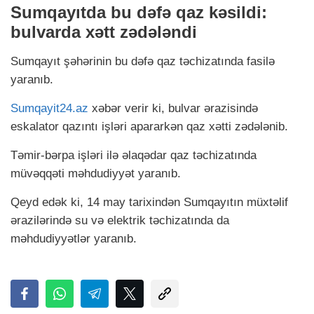
Sumqayıtda bu dəfə qaz kəsildi:
bulvarda xətt zədələndi
Sumqayıt şəhərinin bu dəfə qaz təchizatında fasilə
yaranıb.
Sumqayit24.az
xəbər verir ki, bulvar ərazisində
eskalator qazıntı işləri apararkən qaz xətti zədələnib.
Təmir-bərpa işləri ilə əlaqədar qaz təchizatında
müvəqqəti məhdudiyyət yaranıb.
Qeyd edək ki, 14 may tarixindən Sumqayıtın müxtəlif
ərazilərində su və elektrik təchizatında da
məhdudiyyətlər yaranıb.