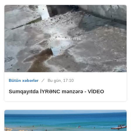
Bütün xəbərlər
Bu gün, 17:10
Sumqayıtda İYRƏNC mənzərə - VİDEO