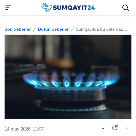
Son xəbərlər
Bütün xəbərlər
Sumqayıtda bu dəfə qaz kəsildi: bulvarda xətt zədələndi
-
↺
+
14 may 2026, 13:07