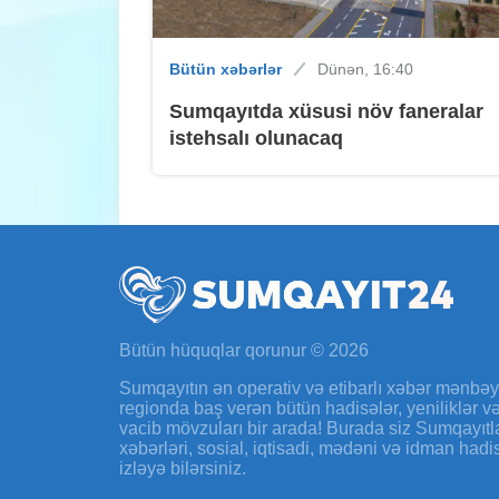
Bütün xəbərlər
Dünən, 16:40
Sumqayıtda xüsusi növ faneralar
istehsalı olunacaq
Bütün hüquqlar qorunur © 2026
Sumqayıtın ən operativ və etibarlı xəbər mənbə
regionda baş verən bütün hadisələr, yeniliklər 
vacib mövzuları bir arada! Burada siz Sumqayıtl
xəbərləri, sosial, iqtisadi, mədəni və idman hadi
izləyə bilərsiniz.