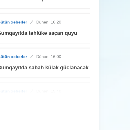
ütün xəbərlər
Dünən, 16:20
Sumqayıtda təhlükə saçan quyu
ütün xəbərlər
Dünən, 16:00
Sumqayıtda sabah külək güclənəcək
ütün xəbərlər
Dünən, 15:40
Cinayətdə şübhəli bilinən 40 nəfər
saxlanıldı