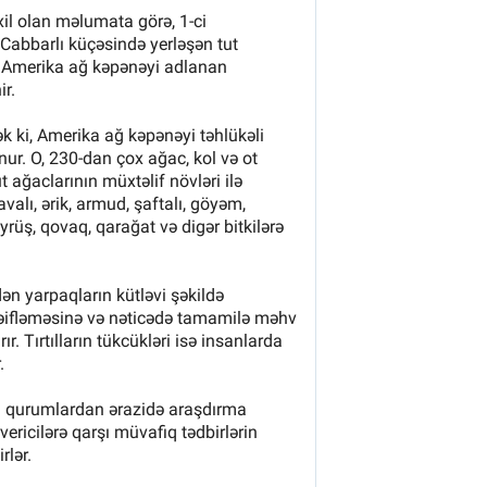
B
B
B