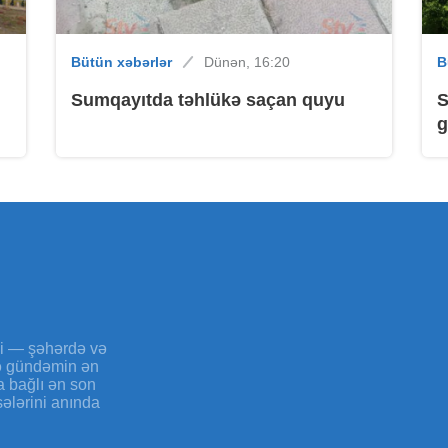
Bütün xəbərlər
Dünən, 16:20
B
B
Sumqayıtda təhlükə saçan quyu
S
g
B
B
yi — şəhərdə və
və gündəmin ən
a bağlı ən son
sələrini anında