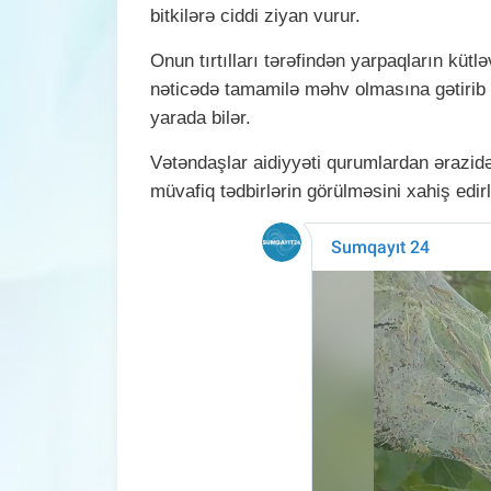
bitkilərə ciddi ziyan vurur.
Onun tırtılları tərəfindən yarpaqların kütl
nəticədə tamamilə məhv olmasına gətirib çıx
yarada bilər.
Vətəndaşlar aidiyyəti qurumlardan ərazidə
müvafiq tədbirlərin görülməsini xahiş edirl