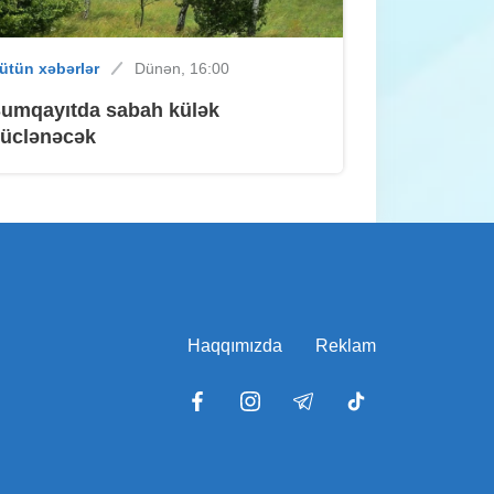
ütün xəbərlər
Dünən, 16:00
ütün xəbərlər
Dünən, 11:15
umqayıtda sabah külək
Sumqayıtlılar, Ceki Çanın filmində
üclənəcək
çəkilə bilərsiniz
ütün xəbərlər
Dünən, 11:14
MİQ-də vakansiya seçimi başladı
Haqqımızda
Reklam
ütün xəbərlər
Dünən, 10:55
Polisin ara məsafəsinin qorunması
ilə bağlı sürücülərə MÜRACİƏTİ