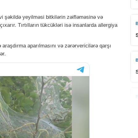
əvi şəkildə yeyilməsi bitkilərin zəifləməsinə və
B
arır. Tırtılların tükcükləri isə insanlarda allergiya
 araşdırma aparılmasını və zərərvericilərə qarşı
ər.
B
B