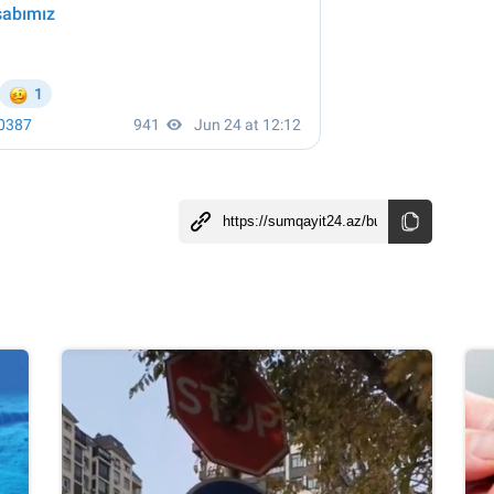
B
B
B