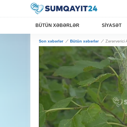
BÜTÜN XƏBƏRLƏR
SIYASƏT
Son xəbərlər
Bütün xəbərlər