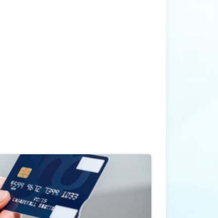
Sumqayıtın bu kolleci 9-su sinfi
bitirənləri qəbul etmir
ütün xəbərlər
Dünən, 13:20
Sumqayıta sabah yağış yağa bilər
ütün xəbərlər
Dünən, 13:00
Mağazada sumqayıtlı həyat yoldaşını
bıçaqlayan şəxsə ağır cəza verildi
ütün xəbərlər
Dünən, 12:40
Sabah taksi və yükdaşıma sürücüləri