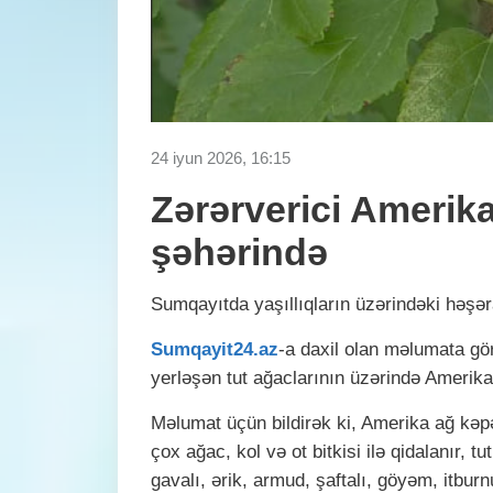
24 iyun 2026, 16:15
Zərərverici Amerik
şəhərində
Sumqayıtda yaşıllıqların üzərindəki həşər
Sumqayit24.az
-a daxil olan məlumata gö
yerləşən tut ağaclarının üzərində Amerika
Məlumat üçün bildirək ki, Amerika ağ kəpə
çox ağac, kol və ot bitkisi ilə qidalanır, t
gavalı, ərik, armud, şaftalı, göyəm, itbu