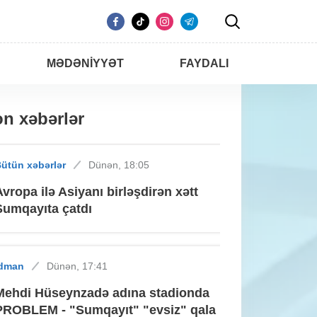
MƏDƏNIYYƏT
FAYDALI
n xəbərlər
ütün xəbərlər
Dünən, 18:05
Avropa ilə Asiyanı birləşdirən xətt
Sumqayıta çatdı
İdman
Dünən, 17:41
Mehdi Hüseynzadə adına stadionda
PROBLEM - "Sumqayıt" "evsiz" qala