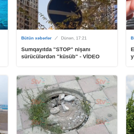
B
Bütün xəbərlər
Dünən, 17:21
B
Sumqayıtda "STOP" nişanı
E
sürücülərdən "küsüb" - VİDEO
y
B
B