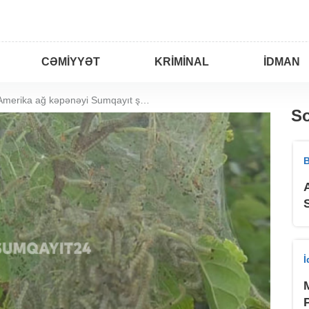
CƏMIYYƏT
KRIMINAL
İDMAN
Zərərverici Amerika ağ kəpənəyi Sumqayıt şəhərində
So
B