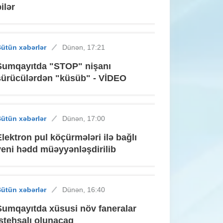
ilər
ütün xəbərlər
Dünən, 17:21
Sumqayıtda "STOP" nişanı
sürücülərdən "küsüb" - VİDEO
ütün xəbərlər
Dünən, 17:00
Elektron pul köçürmələri ilə bağlı
yeni hədd müəyyənləşdirilib
ütün xəbərlər
Dünən, 16:40
Sumqayıtda xüsusi növ faneralar
istehsalı olunacaq