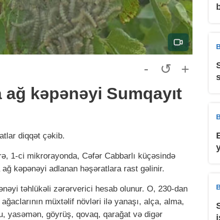
b
B
-
↺
+
a ağ kəpənəyi Sumqayıt
B
atlar diqqət çəkib.
rə, 1-ci mikrorayonda, Cəfər Cabbarlı küçəsində
 ağ kəpənəyi adlanan həşəratlara rast gəlinir.
B
nəyi təhlükəli zərərverici hesab olunur. O, 230-dan
ut ağaclarının müxtəlif növləri ilə yanaşı, alça, alma,
rnu, yasəmən, göyrüş, qovaq, qarağat və digər