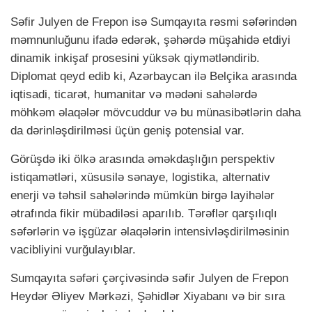
Səfir Julyen de Frepon isə Sumqayıta rəsmi səfərindən
məmnunluğunu ifadə edərək, şəhərdə müşahidə etdiyi
dinamik inkişaf prosesini yüksək qiymətləndirib.
Diplomat qeyd edib ki, Azərbaycan ilə Belçika arasında
iqtisadi, ticarət, humanitar və mədəni sahələrdə
möhkəm əlaqələr mövcuddur və bu münasibətlərin daha
da dərinləşdirilməsi üçün geniş potensial var.
Görüşdə iki ölkə arasında əməkdaşlığın perspektiv
istiqamətləri, xüsusilə sənaye, logistika, alternativ
enerji və təhsil sahələrində mümkün birgə layihələr
ətrafında fikir mübadiləsi aparılıb. Tərəflər qarşılıqlı
səfərlərin və işgüzar əlaqələrin intensivləşdirilməsinin
vacibliyini vurğulayıblar.
Sumqayıta səfəri çərçivəsində səfir Julyen de Frepon
Heydər Əliyev Mərkəzi, Şəhidlər Xiyabanı və bir sıra