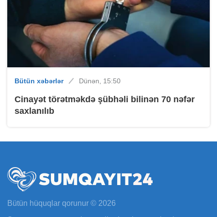
Bütün xəbərlər
Dünən, 15:50
Cinayət törətməkdə şübhəli bilinən 70 nəfər
saxlanılıb
Bütün hüquqlar qorunur © 2026