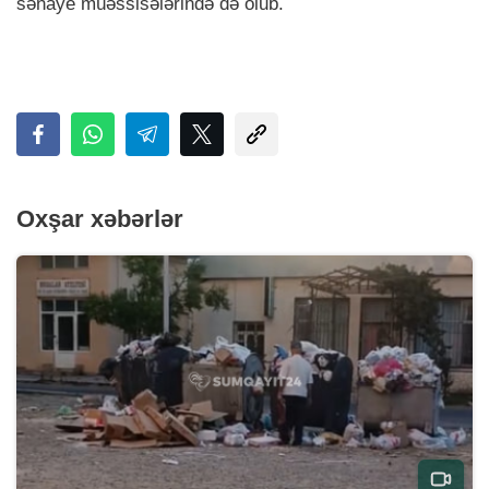
sənaye müəssisələrində də olub.
Oxşar xəbərlər