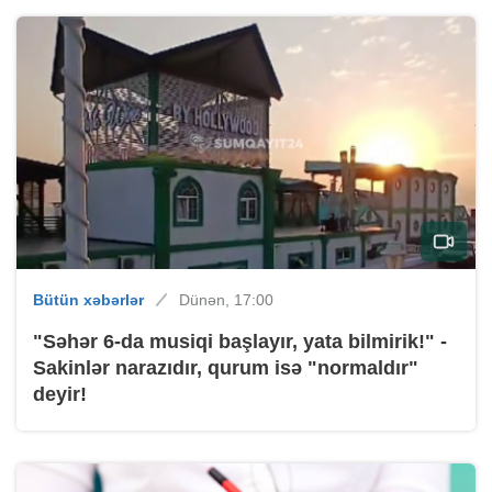
Bütün xəbərlər
Dünən, 17:00
"Səhər 6-da musiqi başlayır, yata bilmirik!" -
Sakinlər narazıdır, qurum isə "normaldır"
deyir!