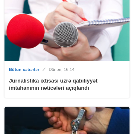
Bütün xəbərlər
Dünən, 16:14
Jurnalistika ixtisası üzrə qabiliyyət
imtahanının nəticələri açıqlandı