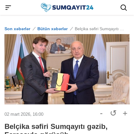
Son xəbərlər
Bütün xəbərlər
Belçika səfiri Sumqayıtı gəzib, Fərəcovla görüşüb
-
↺
+
02 mart 2026, 16:00
Belçika səfiri Sumqayıtı gəzib,