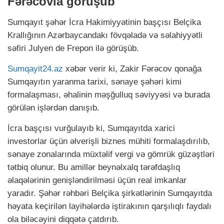
Fərəcovla görüşüb
Sumqayıt şəhər İcra Hakimiyyətinin başçısı Belçika
Krallığının Azərbaycandakı fövqəladə və səlahiyyətli
səfiri Julyen de Frepon ilə görüşüb.
Sumqayit24.az
xəbər verir ki, Zakir Fərəcov qonağa
Sumqayıtın yaranma tarixi, sənaye şəhəri kimi
formalaşması, əhalinin məşğulluq səviyyəsi və burada
görülən işlərdən danışıb.
İcra başçısı vurğulayıb ki, Sumqayıtda xarici
investorlar üçün əlverişli biznes mühiti formalaşdırılıb,
sənaye zonalarında müxtəlif vergi və gömrük güzəştləri
tətbiq olunur. Bu amillər beynəlxalq tərəfdaşlıq
əlaqələrinin genişləndirilməsi üçün real imkanlar
yaradır. Şəhər rəhbəri Belçika şirkətlərinin Sumqayıtda
həyata keçirilən layihələrdə iştirakının qarşılıqlı faydalı
ola biləcəyini diqqətə çatdırıb.