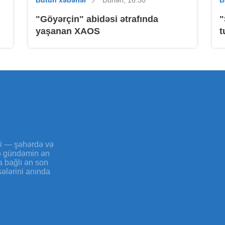
Bütün xəbərlər
Dünən, 16:30
B
"Göyərçin" abidəsi ətrafında
"
yaşanan XAOS
t
B
B
yi — şəhərdə və
və gündəmin ən
a bağlı ən son
sələrini anında
B