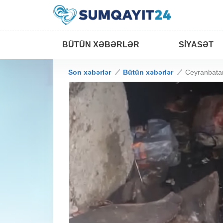
BÜTÜN XƏBƏRLƏR
SIYASƏT
Son xəbərlər
Bütün xəbərlər
Ceyranbata