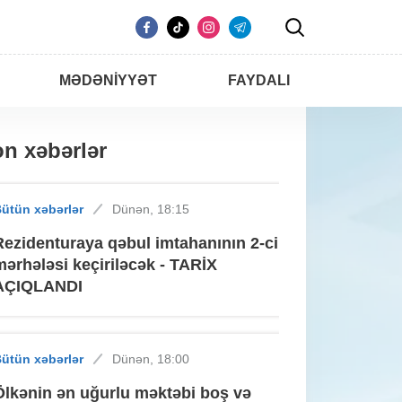
MƏDƏNIYYƏT
FAYDALI
n xəbərlər
ütün xəbərlər
Dünən, 18:15
Rezidenturaya qəbul imtahanının 2-ci
mərhələsi keçiriləcək - TARİX
AÇIQLANDI
ütün xəbərlər
Dünən, 18:00
Ölkənin ən uğurlu məktəbi boş və