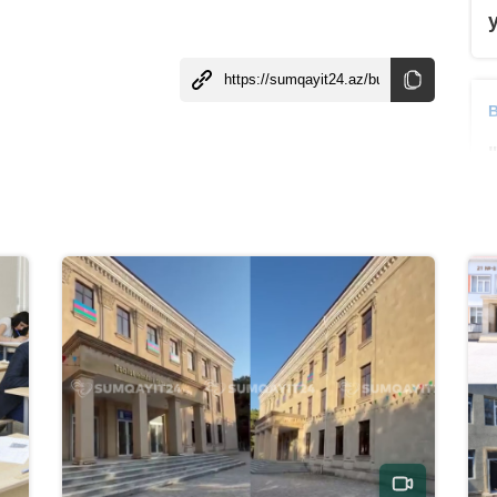
B
B
B