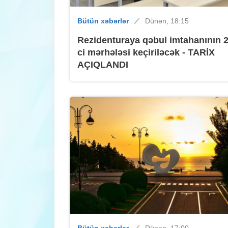
Bütün xəbərlər
Dünən, 18:15
Rezidenturaya qəbul imtahanının 2
ci mərhələsi keçiriləcək - TARİX
AÇIQLANDI