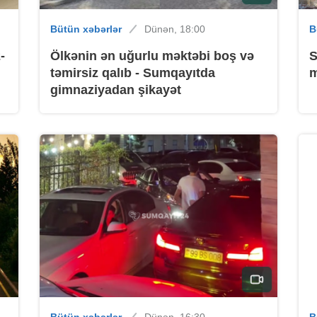
Bütün xəbərlər
Dünən, 18:00
B
-
Ölkənin ən uğurlu məktəbi boş və
S
B
təmirsiz qalıb - Sumqayıtda
m
gimnaziyadan şikayət
B
B