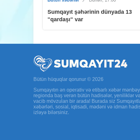
Bütün xəbərlər
Dünən, 17:00
Sumqayıt şəhərinin dünyada 13
"qardaşı" var
Bütün hüquqlar qorunur © 2026
Sumqayıtın ən operativ və etibarlı xəbər mənbə
regionda baş verən bütün hadisələr, yeniliklər 
vacib mövzuları bir arada! Burada siz Sumqayıtl
xəbərləri, sosial, iqtisadi, mədəni və idman hadi
izləyə bilərsiniz.