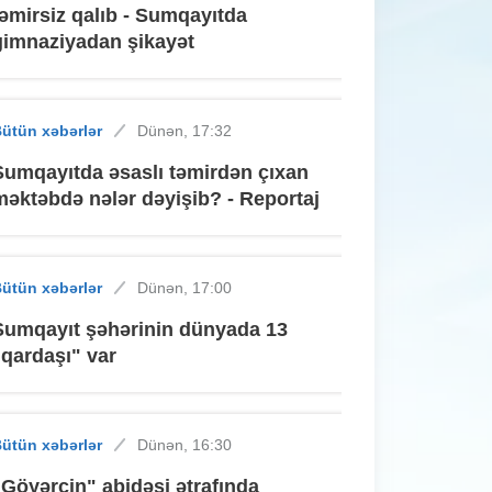
təmirsiz qalıb - Sumqayıtda
gimnaziyadan şikayət
ütün xəbərlər
Dünən, 17:32
Sumqayıtda əsaslı təmirdən çıxan
məktəbdə nələr dəyişib? - Reportaj
ütün xəbərlər
Dünən, 17:00
Sumqayıt şəhərinin dünyada 13
"qardaşı" var
ütün xəbərlər
Dünən, 16:30
"Göyərçin" abidəsi ətrafında