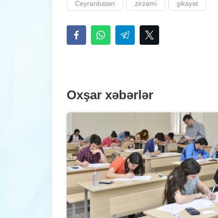
Ceyranbatan
zirzəmi
şikayət
Oxşar xəbərlər