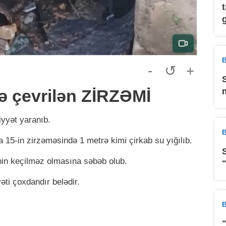
B
-
↺
+
ə çevrilən ZİRZƏMİ
iyyət yaranıb.
B
 15-in zirzəməsində 1 metrə kimi çirkab su yığılıb.
nin keçilməz olmasına səbəb olub.
yəti çoxdandır belədir.
B