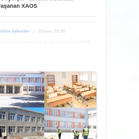
yaşanan XAOS
ütün xəbərlər
Dünən, 15:55
"Sumqayıt"ın qız futbolçuları UEFA
turnirində iştirak edəcəklər
ütün xəbərlər
Dünən, 15:33
Sumqayıtda oğlan sevgilisini dəniz
sahilinə aparıb döydü - MƏHKƏMƏ
ütün xəbərlər
Dünən, 15:03
Sabah çimərliyə getmək istəyənlərin
nəzərinə