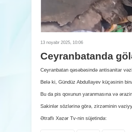
13 noyabr 2025, 10:06
Ceyranbatanda göl
Ceyranbatan qəsəbəsində antisanitar vəz
Belə ki, Gündüz Abdullayev küçəsinin bina
Bu da pis qoxunun yaranmasına və ərazi
Sakinlər sözlərinə görə, zirzəminin vəziy
Ətraflı Xəzər Tv-nin süjetində: