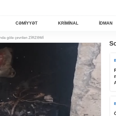
CƏMIYYƏT
KRIMINAL
İDMAN
nda gölə çevrilən ZİRZƏMİ
So
B
B