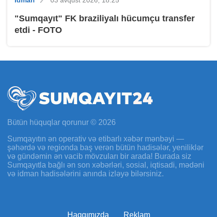
İdman
03 avqust 2026, 18:25
"Sumqayıt" FK braziliyalı hücumçu transfer
etdi - FOTO
Bütün hüquqlar qorunur © 2026
Sumqayıtın ən operativ və etibarlı xəbər mənbəyi —
şəhərdə və regionda baş verən bütün hadisələr, yeniliklər
və gündəmin ən vacib mövzuları bir arada! Burada siz
Sumqayıtla bağlı ən son xəbərləri, sosial, iqtisadi, mədəni
və idman hadisələrini anında izləyə bilərsiniz.
Haqqımızda
Reklam