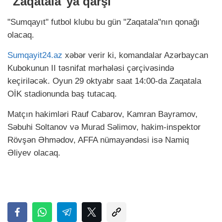
"Zaqatala"ya qarşı
"Sumqayıt" futbol klubu bu gün "Zaqatala"nın qonağı
olacaq.
Sumqayit24.az
xəbər verir ki, komandalar Azərbaycan
Kubokunun II təsnifat mərhələsi çərçivəsində
keçiriləcək. Oyun 29 oktyabr saat 14:00-da Zaqatala
OİK stadionunda baş tutacaq.
Matçın hakimləri Rauf Cabarov, Kamran Bayramov,
Səbuhi Soltanov və Murad Səlimov, hakim-inspektor
Rövşən Əhmədov, AFFA nümayəndəsi isə Namiq
Əliyev olacaq.