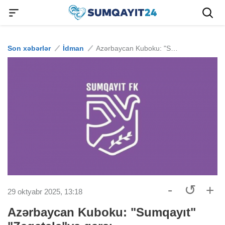
Son xəbərlər
İdman
Azərbaycan Kuboku: "Sumqayıt" "Zaqatala"ya qarşı
-
↺
+
29 oktyabr 2025, 13:18
Azərbaycan Kuboku: "Sumqayıt"