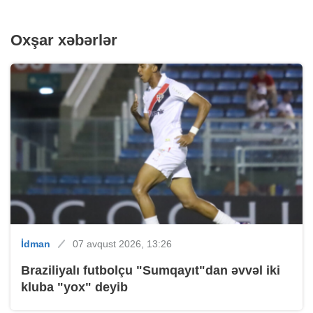
Oxşar xəbərlər
İdman
07 avqust 2026, 13:26
Braziliyalı futbolçu "Sumqayıt"dan əvvəl iki
kluba "yox" deyib