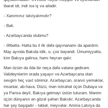
ibarət idi, indi isə iş və ailədir.
- Xanımınız latviyalımıdır?
- Bəli.
- Azərbaycanda olubmu?
- Əlbəttə. Hətta bu il ilk dəfə qayınanamı da apardım.
May ayında Bakıda idik, o, çox bəyəndi. Ümumiyyətlə,
kim Bakıya gəlirsə, hamı heyran qalır.
Mən özüm də ildə bir neçə dəfə vətənə gedirəm.
Valideynlərim orada yaşayır və Azərbaycana olan
sevgim heç vaxt sönmür. Azərbaycan, oranın yeməklər,
insanlar, ab-hava. Düzü, mən istirahət üçün Dubaya və
ya Parisə deyil, Bakıya getməyi üstün tuturam. Mənim
üçün dünyanın ən gözəl şəhəri Bakıdır. Azərbaycanda
hər şey başqadır - təbiət, meyvələr. Amma Latviya da