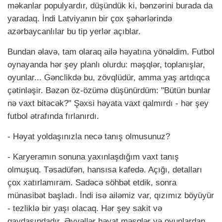
məkanlar populyardır, düşündük ki, bənzərini burada da
yaradaq. İndi Latviyanın bir çox şəhərlərində
azərbaycanlılar bu tip yerlər açıblar.
Bundan əlavə, tam olaraq ailə həyatına yönəldim. Futbol
oynayanda hər şey planlı olurdu: məşqlər, toplanışlar,
oyunlar... Gənclikdə bu, zövqlüdür, amma yaş artdıqca
çətinləşir. Bəzən öz-özümə düşünürdüm: "Bütün bunlar
nə vaxt bitəcək?" Şəxsi həyata vaxt qalmırdı - hər şey
futbol ətrafında fırlanırdı.
- Həyat yoldaşınızla necə tanış olmusunuz?
- Karyeramın sonuna yaxınlaşdığım vaxt tanış
olmuşuq. Təsadüfən, hansısa kafedə. Açığı, detalları
çox xatırlamıram. Sadəcə söhbət etdik, sonra
münasibət başladı. İndi isə ailəmiz var, qızımız böyüyür
- tezliklə bir yaşı olacaq. Hər şey sakit və
qaydasındadır. Əvvəllər həyat məşqlər və oyunlardan