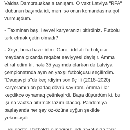
Valdas Dambrauskasla tanışam. O vaxt Latviya "RFA"
klubunun başında idi, mən isə onun komandasına qol
vurmuşdum.
- Təxminən beş il əvvəl karyeranızı bitirdiniz. Futbolu
tərk etmək çətin olmadı?
- Xeyr, buna hazır idim. Gənc, iddialı futbolçular
meydana çıxanda rəqabət səviyyəsi dəyişir. Amma
etiraf edim ki, hələ 35 yaşımda olarkən də Latviya
çempionatında ayın ən yaxşı futbolçusu seçilirdim.
"Dauqavpils"də keçirdiyim son üç ili (2018–2020)
karyeramın ən parlaq dövrü sayıram. Amma illər
keçdikcə oynamaq çətinləşirdi. Başa düşürdüm ki, bu
işi nə vaxtsa bitirmək lazım olacaq. Pandemiya
başlayanda hər şey öz-özünə uyğun şəkildə
yekunlaşdı.
- Bu qədər il futbolda olmağınız indi həyatınıza təsir