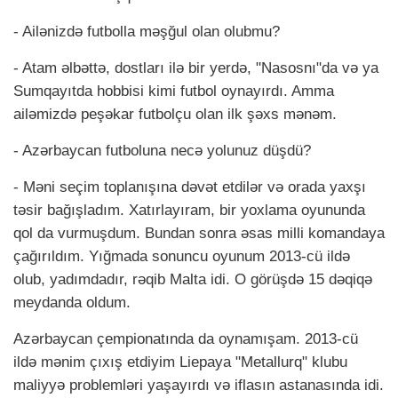
- Ailənizdə futbolla məşğul olan olubmu?
- Atam əlbəttə, dostları ilə bir yerdə, "Nasosnı"da və ya
Sumqayıtda hobbisi kimi futbol oynayırdı. Amma
ailəmizdə peşəkar futbolçu olan ilk şəxs mənəm.
- Azərbaycan futboluna necə yolunuz düşdü?
- Məni seçim toplanışına dəvət etdilər və orada yaxşı
təsir bağışladım. Xatırlayıram, bir yoxlama oyununda
qol da vurmuşdum. Bundan sonra əsas milli komandaya
çağırıldım. Yığmada sonuncu oyunum 2013-cü ildə
olub, yadımdadır, rəqib Malta idi. O görüşdə 15 dəqiqə
meydanda oldum.
Azərbaycan çempionatında da oynamışam. 2013-cü
ildə mənim çıxış etdiyim Liepaya "Metallurq" klubu
maliyyə problemləri yaşayırdı və iflasın astanasında idi.