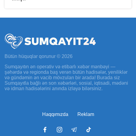
Bütün hüquqlar qorunur © 2026
Sumqayıtın ən operativ və etibarlı xəbər mənbəyi —
şəhərdə və regionda baş verən bütün hadisələr, yeniliklər
və gündəmin ən vacib mövzuları bir arada! Burada siz
Sumqayıtla bağlı ən son xəbərləri, sosial, iqtisadi, mədəni
və idman hadisələrini anında izləyə bilərsiniz.
Haqqımızda
Reklam