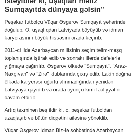
istəyiblər ki, uşaqları məhz
Sumqayıtda dünyaya gəlsin"
Peşəkar futbolçu Vüqar Əsgərov Sumqayıt şəhərində
doğulub. O, uşaqlıqdan Latviyada böyüyüb və idman
karyerasının böyük hissəsini orada keçirib.
2011-ci ildə Azərbaycan millisinin seçim təlim-məşq
toplanışında iştirak edib və sonrakı illərdə dəfələrlə
yığmaya çağırılıb. Əsgərov ölkədə "Sumqayıt", "Araz-
Naxçıvan" və "Zirə" klublarında çıxış edib. Lakin doğma
ölkədə karyerası uğurlu alınmadığından yenidən
Latviyaya qayıdıb və orada oyunçu kimi fəaliyyətini
davam etdirib.
Artıq təxminən beş ildir ki, o, peşəkar futboldan
uzaqlaşıb və bütün diqqətini ailəsinə yönəldib.
Vüqar Əsgərov İdman.Biz-lə söhbətində Azərbaycan