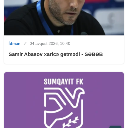
İdman
04 avqust 2026, 10:40
Samir Abasov xaricə getmədi - SƏBƏB