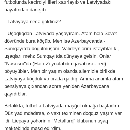
futbolunda keçirdiyi illəri xatırlayıb və Latviyadakı
həyatından danışıb.
- Latviyaya necə gəldiniz?
- Uşaqlıqdan Latviyada yaşayıram. Atam hələ Sovet
dövründə bura köçüb. Mən isə Azərbaycanda -
Sumqayıtda doğulmuşam. Valideynlərim istəyiblər ki,
uşaqları məhz Sumqayıtda dünyaya gəlsin. Onlar
"Nasosnı"da (Hacı Zeynalabdin qəsəbəsi - red)
böyüyüblər. Mən bir yaşım olanda ailəmizlə birlikdə
Latviyaya köçdük və orada qaldıq. Amma anamla atam
pensiyaya çıxandan sonra yenidən Azərbaycana
qayıdıblar.
Beləliklə, futbolla Latviyada məşğul olmağa başladım.
Düz yadımdadırsa, o vaxt təxminən doqquz yaşım var
idi. Liepaya şəhərinin "Metallurq" klubunun uşaq
məktəbində məşq edirdim.