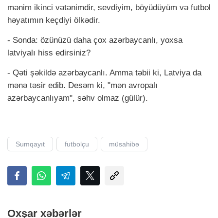
mənim ikinci vətənimdir, sevdiyim, böyüdüyüm və futbol
həyatımın keçdiyi ölkədir.
- Sonda: özünüzü daha çox azərbaycanlı, yoxsa
latviyalı hiss edirsiniz?
- Qəti şəkildə azərbaycanlı. Amma təbii ki, Latviya da
mənə təsir edib. Desəm ki, "mən avropalı
azərbaycanlıyam", səhv olmaz (gülür).
Sumqayıt
futbolçu
müsahibə
Oxşar xəbərlər