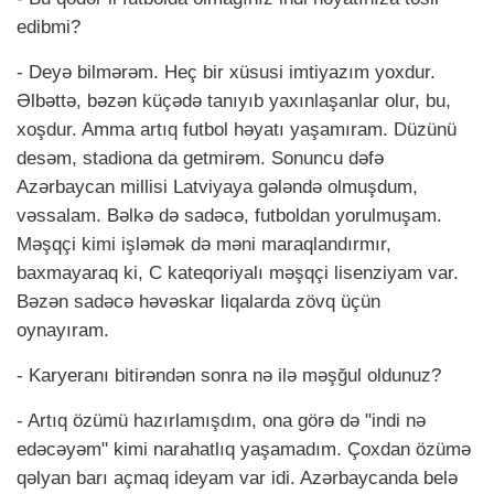
edibmi?
- Deyə bilmərəm. Heç bir xüsusi imtiyazım yoxdur.
Əlbəttə, bəzən küçədə tanıyıb yaxınlaşanlar olur, bu,
xoşdur. Amma artıq futbol həyatı yaşamıram. Düzünü
desəm, stadiona da getmirəm. Sonuncu dəfə
Azərbaycan millisi Latviyaya gələndə olmuşdum,
vəssalam. Bəlkə də sadəcə, futboldan yorulmuşam.
Məşqçi kimi işləmək də məni maraqlandırmır,
baxmayaraq ki, C kateqoriyalı məşqçi lisenziyam var.
Bəzən sadəcə həvəskar liqalarda zövq üçün
oynayıram.
- Karyeranı bitirəndən sonra nə ilə məşğul oldunuz?
- Artıq özümü hazırlamışdım, ona görə də "indi nə
edəcəyəm" kimi narahatlıq yaşamadım. Çoxdan özümə
qəlyan barı açmaq ideyam var idi. Azərbaycanda belə