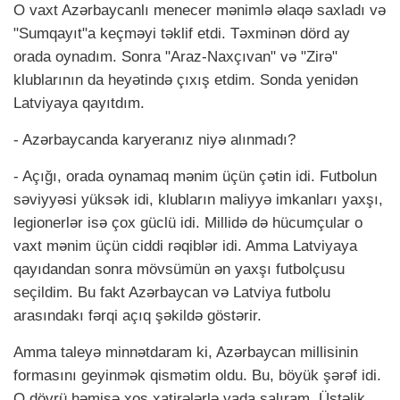
O vaxt Azərbaycanlı menecer mənimlə əlaqə saxladı və
"Sumqayıt"a keçməyi təklif etdi. Təxminən dörd ay
orada oynadım. Sonra "Araz-Naxçıvan" və "Zirə"
klublarının da heyətində çıxış etdim. Sonda yenidən
Latviyaya qayıtdım.
- Azərbaycanda karyeranız niyə alınmadı?
- Açığı, orada oynamaq mənim üçün çətin idi. Futbolun
səviyyəsi yüksək idi, klubların maliyyə imkanları yaxşı,
legionerlər isə çox güclü idi. Millidə də hücumçular o
vaxt mənim üçün ciddi rəqiblər idi. Amma Latviyaya
qayıdandan sonra mövsümün ən yaxşı futbolçusu
seçildim. Bu fakt Azərbaycan və Latviya futbolu
arasındakı fərqi açıq şəkildə göstərir.
Amma taleyə minnətdaram ki, Azərbaycan millisinin
formasını geyinmək qismətim oldu. Bu, böyük şərəf idi.
O dövrü həmişə xoş xatirələrlə yada salıram. Üstəlik,