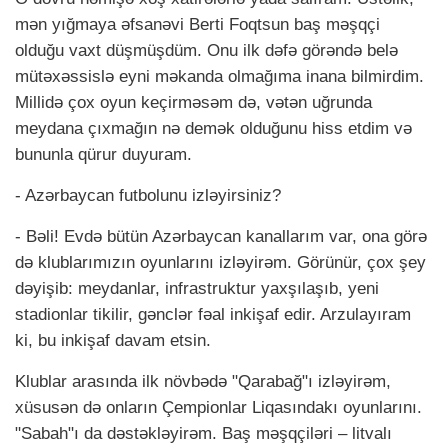
mən yığmaya əfsanəvi Berti Foqtsun baş məşqçi
olduğu vaxt düşmüşdüm. Onu ilk dəfə görəndə belə
mütəxəssislə eyni məkanda olmağıma inana bilmirdim.
Millidə çox oyun keçirməsəm də, vətən uğrunda
meydana çıxmağın nə demək olduğunu hiss etdim və
bununla qürur duyuram.
- Azərbaycan futbolunu izləyirsiniz?
- Bəli! Evdə bütün Azərbaycan kanallarım var, ona görə
də klublarımızın oyunlarını izləyirəm. Görünür, çox şey
dəyişib: meydanlar, infrastruktur yaxşılaşıb, yeni
stadionlar tikilir, gənclər fəal inkişaf edir. Arzulayıram
ki, bu inkişaf davam etsin.
Klublar arasında ilk növbədə "Qarabağ"ı izləyirəm,
xüsusən də onların Çempionlar Liqasındakı oyunlarını.
"Sabah"ı da dəstəkləyirəm. Baş məşqçiləri – litvalı