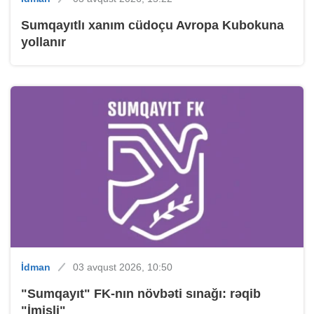
Sumqayıtlı xanım cüdoçu Avropa Kubokuna
yollanır
İdman
03 avqust 2026, 10:50
"Sumqayıt" FK-nın növbəti sınağı: rəqib
"İmişli"