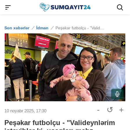
Son xəbərlər
İdman
Peşəkar futbolçu - "Valideynlərim istəyiblər ki, uşaqları məhz Sumqayıtda dünyaya gəlsin"
-
↺
+
10 noyabr 2025, 17:30
Peşəkar futbolçu - "Valideynlərim