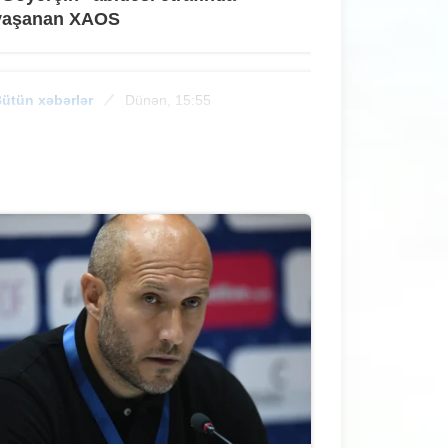
yaşanan XAOS
ütün xəbərlər
Dünən, 15:55
"Sumqayıt"ın qız futbolçuları UEFA
turnirində iştirak edəcəklər
ütün xəbərlər
Dünən, 15:33
Sumqayıtda oğlan sevgilisini dəniz
sahilinə aparıb döydü - MƏHKƏMƏ
ütün xəbərlər
Dünən, 15:03
Sabah çimərliyə getmək istəyənlərin
nəzərinə