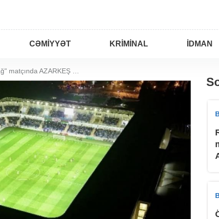
CƏMIYYƏT
KRIMINAL
İDMAN
"Sumqayıt" - "Qarabağ" matçında AZARKEŞ REKORDU
So
B
B