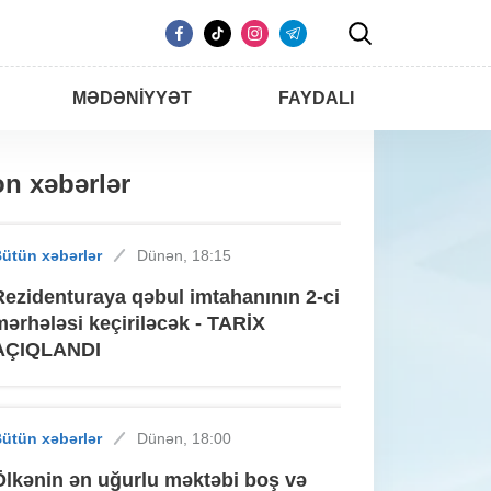
MƏDƏNIYYƏT
FAYDALI
n xəbərlər
ütün xəbərlər
Dünən, 18:15
Rezidenturaya qəbul imtahanının 2-ci
mərhələsi keçiriləcək - TARİX
AÇIQLANDI
ütün xəbərlər
Dünən, 18:00
Ölkənin ən uğurlu məktəbi boş və