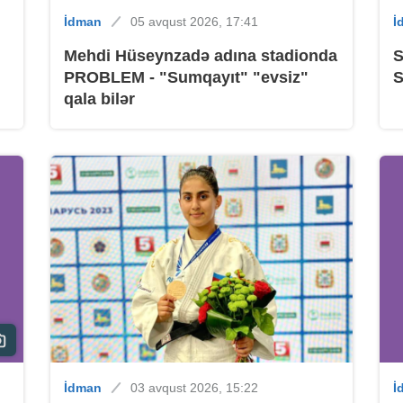
İdman
05 avqust 2026, 17:41
İ
Mehdi Hüseynzadə adına stadionda
S
B
PROBLEM - "Sumqayıt" "evsiz"
qala bilər
B
B
İdman
03 avqust 2026, 15:22
İ