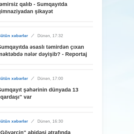
təmirsiz qalıb - Sumqayıtda
gimnaziyadan şikayət
ütün xəbərlər
Dünən, 17:32
Sumqayıtda əsaslı təmirdən çıxan
məktəbdə nələr dəyişib? - Reportaj
ütün xəbərlər
Dünən, 17:00
Sumqayıt şəhərinin dünyada 13
"qardaşı" var
ütün xəbərlər
Dünən, 16:30
"Göyərçin" abidəsi ətrafında