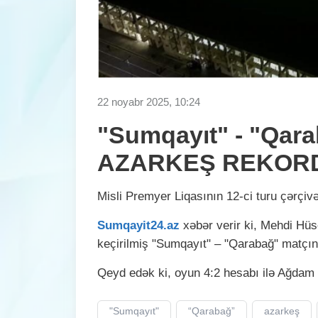
22 noyabr 2025, 10:24
"Sumqayıt" - "Qar
AZARKEŞ REKOR
Misli Premyer Liqasının 12-ci turu çərçiv
Sumqayit24.az
xəbər verir ki, Mehdi Hü
keçirilmiş "Sumqayıt" – "Qarabağ" matçın
Qeyd edək ki, oyun 4:2 hesabı ilə Ağdam k
"Sumqayıt"
“Qarabağ”
azarkeş