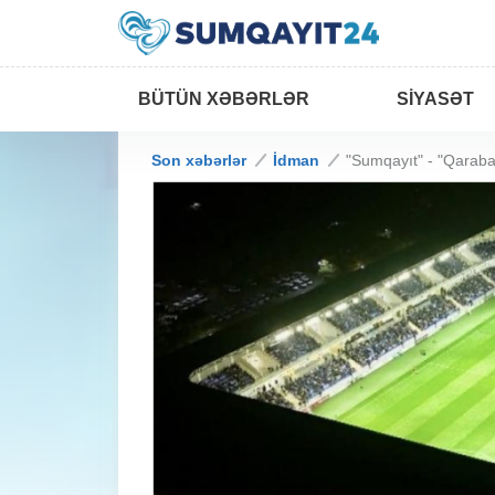
BÜTÜN XƏBƏRLƏR
SIYASƏT
Son xəbərlər
İdman