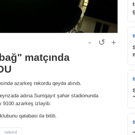
B
-
↺
+
abağ" matçında
DU
B
əsində azarkeş rekordu qeydə alınıb.
seynzadə adına Sumqayıt şəhər stadionunda
ı 9100 azarkeş izləyib.
lubunu qələbəsi ilə bitib.
B
rekord