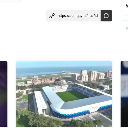
B
B
B