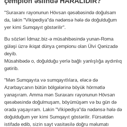
çempion əslində HARALIDIR?
"Suraxanı rayonunun Hövsan qəsəbəsində doğulsam
da, lakin "Vikipediya"da nədənsə hələ də doğulduğum
yer kimi Sumqayıt göstərilir".
Bu sözləri İdmaz.biz-ə müsahibəsində yunan-Roma
güləşi üzrə ikiqat dünya çempionu olan Ülvi Qənizadə
deyib.
Müsahibədə o, doğulduğu yerlə bağlı yanlışlığa aydınlıq
gətirib.
"Mən Sumqayıta və sumqayıtlılara, eləcə də
Azərbaycanın bütün bölgələrinə böyük hörmətlə
yanaşıram. Amma mən Suraxanı rayonunun Hövsan
qəsəbəsində doğulmuşam, böyümüşəm və bu gün də
orada yaşayıram. Lakin "Vikipediya"da nədənsə hələ də
doğulduğum yer kimi Sumqayıt göstərilir. Fürsətdən
istifadə edib, sizin sayt vasitəsilə doğru məlumatı