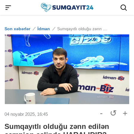
Son xəbərlər
İdman
Sumqayıtlı olduğu zənn edilən çempion əslində HARALIDIR?
-
↺
+
04 noyabr 2025, 16:45
Sumqayıtlı olduğu zənn edilən