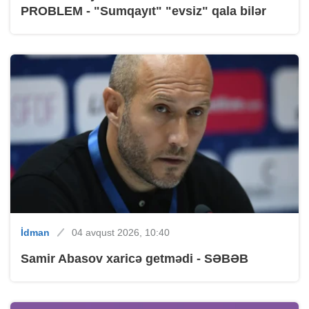
PROBLEM - "Sumqayıt" "evsiz" qala bilər
İdman
04 avqust 2026, 10:40
Samir Abasov xaricə getmədi - SƏBƏB