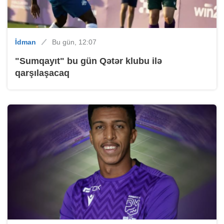
İdman
Bu gün, 12:07
"Sumqayıt" bu gün Qətər klubu ilə
qarşılaşacaq