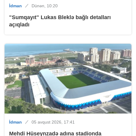
İdman
Dünən, 10:20
"Sumqayıt" Lukas Bleklə bağlı detalları
açıqladı
İdman
05 avqust 2026, 17:41
Mehdi Hüseynzadə adına stadionda