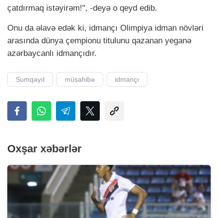
çatdırmaq istəyirəm!", -deyə o qeyd edib.
Onu da əlavə edək ki, idmançı Olimpiya idman növləri
arasında dünya çempionu titulunu qazanan yeganə
azərbaycanlı idmançıdır.
Sumqayıt
müsahibə
idmançı
Oxşar xəbərlər