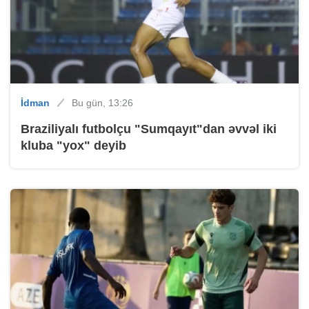
İdman
Bu gün, 13:26
Braziliyalı futbolçu "Sumqayıt"dan əvvəl iki
kluba "yox" deyib