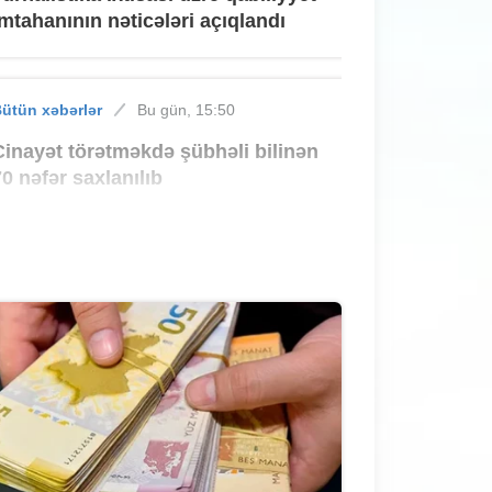
imtahanının nəticələri açıqlandı
ütün xəbərlər
Bu gün, 15:50
Cinayət törətməkdə şübhəli bilinən
70 nəfər saxlanılıb
ütün xəbərlər
Bu gün, 15:30
Bakıdakı yanğında tüstüdən
zəhərlənənlərin vəziyyəti açıqlandı
ütün xəbərlər
Bu gün, 15:10
Sarayda mənzillərin qiyməti sakinləri
ŞOKA saldı - 60 faiz bahalaşma