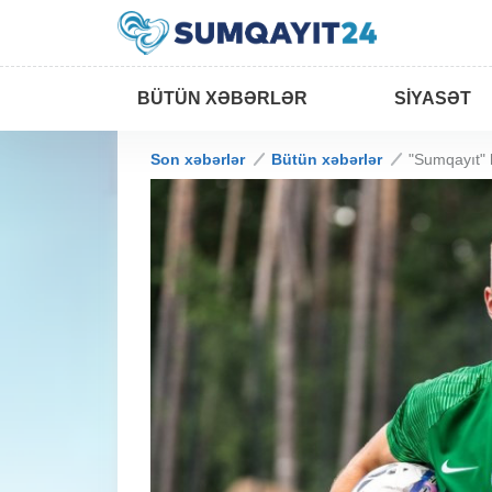
BÜTÜN XƏBƏRLƏR
SIYASƏT
Son xəbərlər
Bütün xəbərlər
"Sumqayıt" h