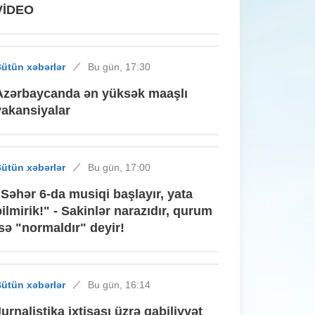
VİDEO
ütün xəbərlər
Bu gün, 17:30
Azərbaycanda ən yüksək maaşlı
vakansiyalar
ütün xəbərlər
Bu gün, 17:00
"Səhər 6-da musiqi başlayır, yata
bilmirik!" - Sakinlər narazıdır, qurum
isə "normaldır" deyir!
ütün xəbərlər
Bu gün, 16:14
Jurnalistika ixtisası üzrə qabiliyyət