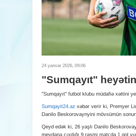
24 yanvar 2026, 09:06
"Sumqayıt" heyətin
"Sumqayıt" futbol klubu müdafiə xəttini ye
Sumqayit24.az
xəbər verir ki, Premyer Li
Danilo Beskorovaynyini
mövsümün sonuna
Qeyd edək ki, 26 yaşlı Danilo Beskorova
meydana çıxdığı 9 rəsmi matçda 1 qol vu