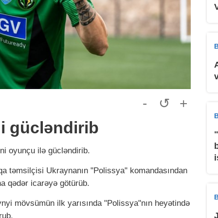
B
-
↺
+
B
i gücləndirib
ni oyunçu ilə gücləndirib.
qa təmsilçisi Ukraynanın "
Polissya
" komandasından
 qədər icarəyə götürüb.
B
ynyi mövsümün ilk yarısında "
Polissya
"nın heyətində
rub.