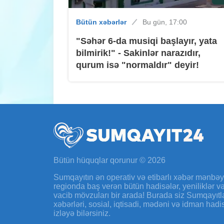
Bütün xəbərlər
Bu gün, 17:00
"Səhər 6-da musiqi başlayır, yata
bilmirik!" - Sakinlər narazıdır,
qurum isə "normaldır" deyir!
Bütün hüquqlar qorunur © 2026
Sumqayıtın ən operativ və etibarlı xəbər mənbə
regionda baş verən bütün hadisələr, yeniliklər 
vacib mövzuları bir arada! Burada siz Sumqayıtl
xəbərləri, sosial, iqtisadi, mədəni və idman hadi
izləyə bilərsiniz.