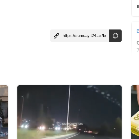
B
B
B