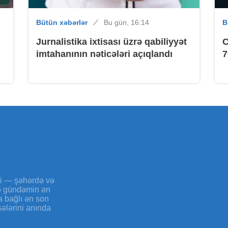
Bütün xəbərlər
Bu gün, 16:14
B
B
Jurnalistika ixtisası üzrə qabiliyyət
C
imtahanının nəticələri açıqlandı
7
B
yi — şəhərdə və
və gündəmin ən
a bağlı ən son
sələrini anında