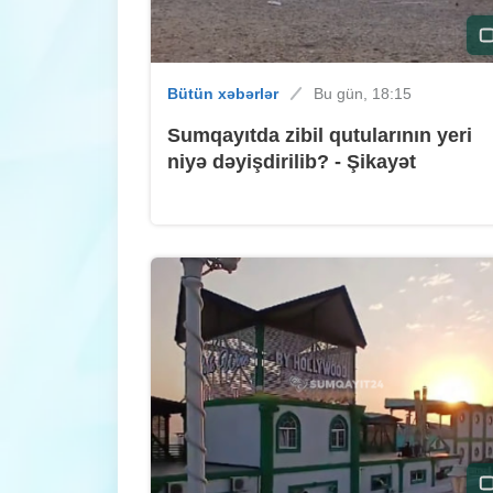
Bütün xəbərlər
Bu gün, 18:15
Sumqayıtda zibil qutularının yeri
niyə dəyişdirilib? - Şikayət