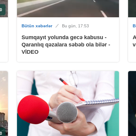
B
Bütün xəbərlər
Bu gün, 17:53
B
Sumqayıt yolunda gecə kabusu -
A
Qaranlıq qəzalara səbəb ola bilər -
v
VİDEO
B
B