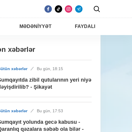
MƏDƏNIYYƏT
FAYDALI
n xəbərlər
ütün xəbərlər
Bu gün, 18:15
Sumqayıtda zibil qutularının yeri niyə
dəyişdirilib? - Şikayət
ütün xəbərlər
Bu gün, 17:53
Sumqayıt yolunda gecə kabusu -
Qaranlıq qəzalara səbəb ola bilər -