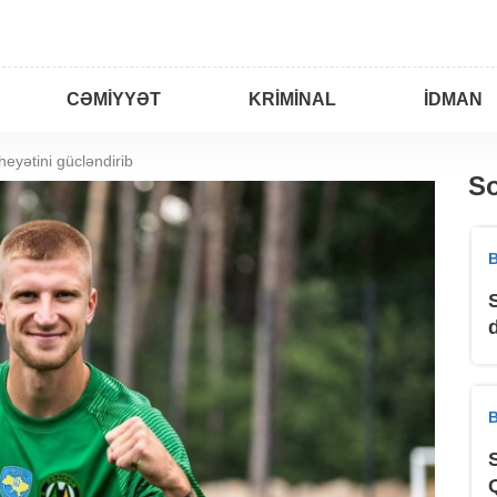
CƏMIYYƏT
KRIMINAL
İDMAN
eyətini gücləndirib
So
B
B