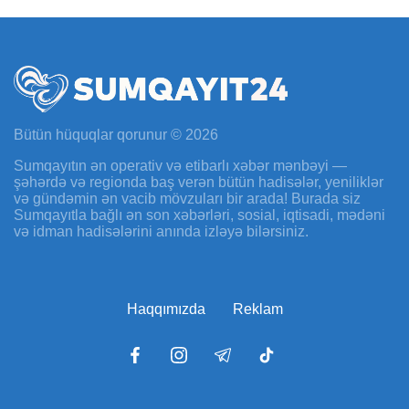
Bütün hüquqlar qorunur © 2026
Sumqayıtın ən operativ və etibarlı xəbər mənbəyi —
şəhərdə və regionda baş verən bütün hadisələr, yeniliklər
və gündəmin ən vacib mövzuları bir arada! Burada siz
Sumqayıtla bağlı ən son xəbərləri, sosial, iqtisadi, mədəni
və idman hadisələrini anında izləyə bilərsiniz.
Haqqımızda
Reklam