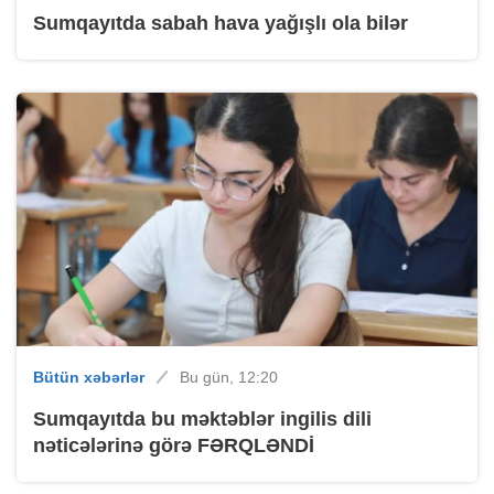
Sumqayıtda sabah hava yağışlı ola bilər
Bütün xəbərlər
Bu gün, 12:20
Sumqayıtda bu məktəblər ingilis dili
nəticələrinə görə FƏRQLƏNDİ