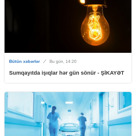
Bütün xəbərlər
Bu gün, 14:20
Sumqayıtda işıqlar hər gün sönür - ŞİKAYƏT