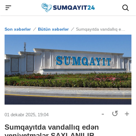
Son xəbərlər
Bütün xəbərlər
Sumqayıtda vandallıq edən yeniyetmələr SAXLANILIB
-
↺
+
01 dekabr 2025, 19:04
Sumqayıtda vandallıq edən
yeniyetmələr SAXLANILIB