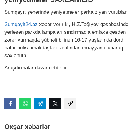
Sumqayıt şəhərində yeniyetmələr parka ziyan vurublar.
Sumqayit24.az
xəbər verir ki, H.Z.Tağıyev qəsəbəsində
yerləşən parkda lampaları sındırmaqla əmlaka qəsdən
zərər vurmaqda şübhəli bilinən 16-17 yaşlarında dörd
nəfər polis əməkdaşları tərəfindən müəyyən olunaraq
saxlanılıb.
Araşdırmalar davam etdirilir.
Oxşar xəbərlər