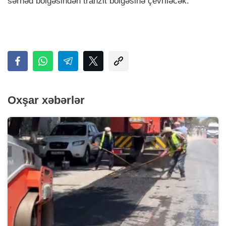
sərhəd bölgəsindən tranzit bölgəsinə çevriləcək.
Oxşar xəbərlər