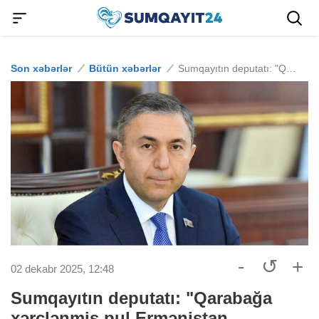
Son xəbərlər
Bütün xəbərlər
Sumqayıtın deputatı: "Qarabağa xərclənmiş pul Ermənistan büdcəsinin ikiqatıdır"
-
↺
+
02 dekabr 2025, 12:48
Sumqayıtın deputatı: "Qarabağa
xərclənmiş pul Ermənistan