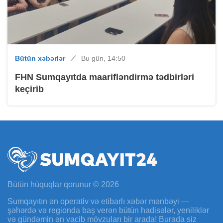
Bütün xəbərlər
Bu gün, 14:50
FHN Sumqayıtda maarifləndirmə tədbirləri
keçirib
Bütün hüquqlar qorunur © 2026
Sumqayıtın ən operativ və etibarlı xəbər mənbəyi —
şəhərdə və regionda baş verən bütün hadisələr, yeniliklər
və gündəmin ən vacib mövzuları bir arada! Burada siz