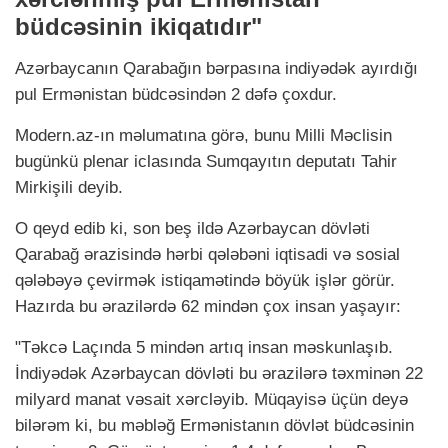
büdcəsinin ikiqatıdır"
Azərbaycanın Qarabağın bərpasına indiyədək ayırdığı
pul Ermənistan büdcəsindən 2 dəfə çoxdur.
Modern.az-ın məlumatına görə, bunu Milli Məclisin
bugünkü plenar iclasında Sumqayıtın deputatı Tahir
Mirkişili deyib.
O qeyd edib ki, son beş ildə Azərbaycan dövləti
Qarabağ ərazisində hərbi qələbəni iqtisadi və sosial
qələbəyə çevirmək istiqamətində böyük işlər görür.
Hazırda bu ərazilərdə 62 mindən çox insan yaşayır:
"Təkcə Laçında 5 mindən artıq insan məskunlaşıb.
İndiyədək Azərbaycan dövləti bu ərazilərə təxminən 22
milyard manat vəsait xərcləyib. Müqayisə üçün deyə
bilərəm ki, bu məbləğ Ermənistanın dövlət büdcəsinin