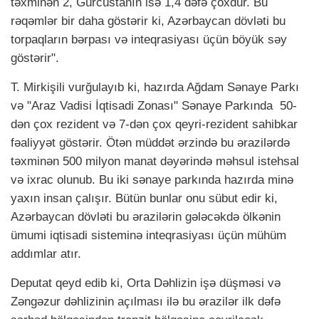
təxminən 2, Gürcüstanın isə 1,4 dəfə çoxdur. Bu
rəqəmlər bir daha göstərir ki, Azərbaycan dövləti bu
torpaqların bərpası və inteqrasiyası üçün böyük səy
göstərir".
T. Mirkişili vurğulayıb ki, hazırda Ağdam Sənaye Parkı
və "Araz Vadisi İqtisadi Zonası" Sənaye Parkında 50-
dən çox rezident və 7-dən çox qeyri-rezident sahibkar
fəaliyyət göstərir. Ötən müddət ərzində bu ərazilərdə
təxminən 500 milyon manat dəyərində məhsul istehsal
və ixrac olunub. Bu iki sənaye parkında hazırda minə
yaxın insan çalışır. Bütün bunlar onu sübut edir ki,
Azərbaycan dövləti bu ərazilərin gələcəkdə ölkənin
ümumi iqtisadi sisteminə inteqrasiyası üçün mühüm
addımlar atır.
Deputat qeyd edib ki, Orta Dəhlizin işə düşməsi və
Zəngəzur dəhlizinin açılması ilə bu ərazilər ilk dəfə