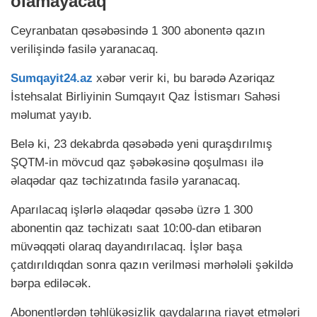
olamayacaq
Ceyranbatan qəsəbəsində 1 300 abonentə qazın
verilişində fasilə yaranacaq.
Sumqayit24.az
xəbər verir ki, bu barədə Azəriqaz
İstehsalat Birliyinin Sumqayıt Qaz İstismarı Sahəsi
məlumat yayıb.
Belə ki, 23 dekabrda qəsəbədə yeni quraşdırılmış
ŞQTM-in mövcud qaz şəbəkəsinə qoşulması ilə
əlaqədar qaz təchizatında fasilə yaranacaq.
Aparılacaq işlərlə əlaqədar qəsəbə üzrə 1 300
abonentin qaz təchizatı saat 10:00-dan etibarən
müvəqqəti olaraq dayandırılacaq. İşlər başa
çatdırıldıqdan sonra qazın verilməsi mərhələli şəkildə
bərpa ediləcək.
Abonentlərdən təhlükəsizlik qaydalarına riayət etmələri