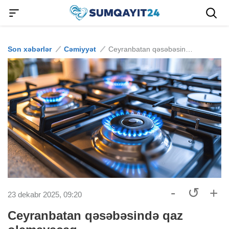
Son xəbərlər
Cəmiyyət
Ceyranbatan qəsəbəsində qaz olamayacaq
-
↺
+
23 dekabr 2025, 09:20
Ceyranbatan qəsəbəsində qaz