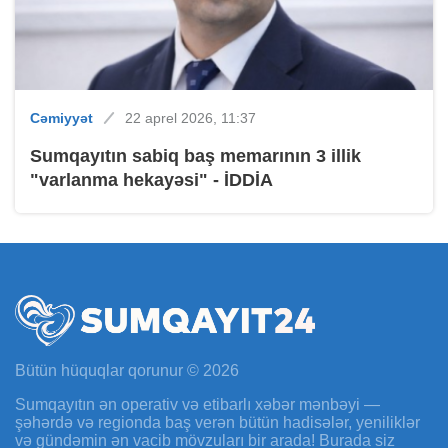
Cəmiyyət
22 aprel 2026, 11:37
Sumqayıtın sabiq baş memarının 3 illik
"varlanma hekayəsi" - İDDİA
Bütün hüquqlar qorunur © 2026
Sumqayıtın ən operativ və etibarlı xəbər mənbəyi —
şəhərdə və regionda baş verən bütün hadisələr, yeniliklər
və gündəmin ən vacib mövzuları bir arada! Burada siz