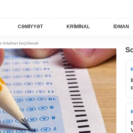
CƏMIYYƏT
KRIMINAL
İDMAN
 imtahan keçiriləcək
So
B
B