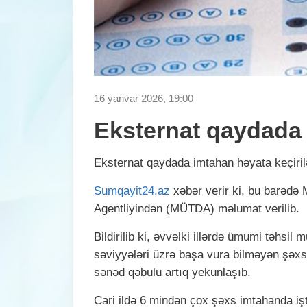
16 yanvar 2026, 19:00
Eksternat qaydada 
Eksternat qaydada imtahan həyata keçiri
Sumqayit24.az
xəbər verir ki, bu barəd
Agentliyindən (MÜTDA) məlumat verilib.
Bildirilib ki, əvvəlki illərdə ümumi təhsil
səviyyələri üzrə başa vura bilməyən şəxs
sənəd qəbulu artıq yekunlaşıb.
Cari ildə 6 mindən çox şəxs imtahanda iş