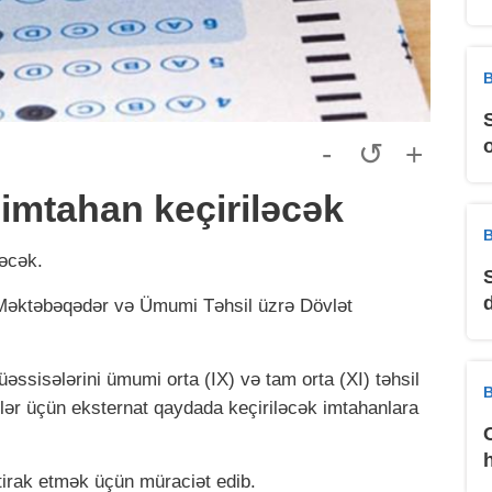
B
-
↺
+
imtahan keçiriləcək
B
ləcək.
ə Məktəbəqədər və Ümumi Təhsil üzrə Dövlət
 müəssisələrini ümumi orta (IX) və tam orta (XI) təhsil
B
lər üçün eksternat qaydada keçiriləcək imtahanlara
tirak etmək üçün müraciət edib.