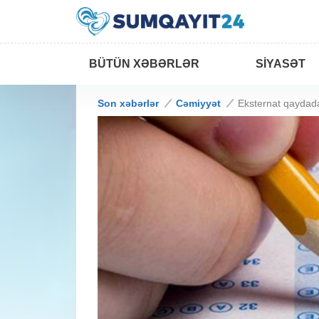
BÜTÜN XƏBƏRLƏR
SIYASƏT
Son xəbərlər
Cəmiyyət
Eksternat qaydada