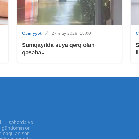
Cəmiyyət
27 may 2026, 18:00
C
B
Sumqayıtda suya qərq olan
S
qəsəbə..
i
B
B
yi — şəhərdə və
və gündəmin ən
a bağlı ən son