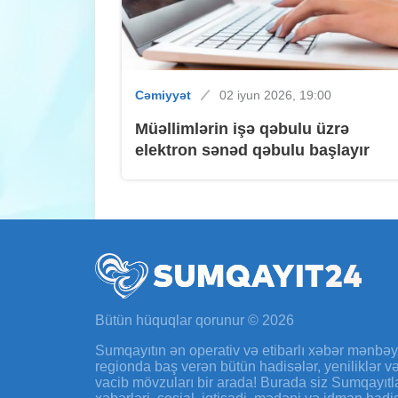
Cəmiyyət
02 iyun 2026, 19:00
Müəllimlərin işə qəbulu üzrə
elektron sənəd qəbulu başlayır
Bütün hüquqlar qorunur © 2026
Sumqayıtın ən operativ və etibarlı xəbər mənbə
regionda baş verən bütün hadisələr, yeniliklər 
vacib mövzuları bir arada! Burada siz Sumqayıtl