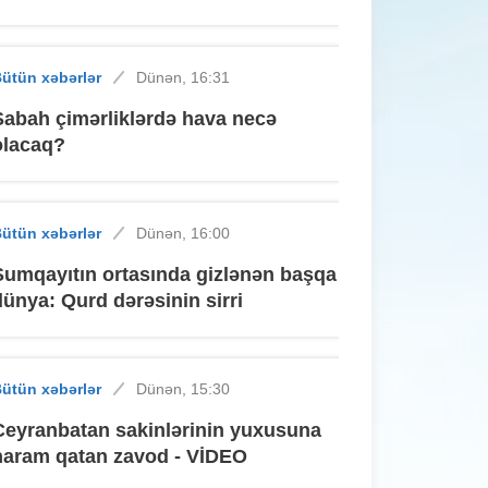
ütün xəbərlər
Dünən, 16:31
Sabah çimərliklərdə hava necə
olacaq?
ütün xəbərlər
Dünən, 16:00
Sumqayıtın ortasında gizlənən başqa
dünya: Qurd dərəsinin sirri
ütün xəbərlər
Dünən, 15:30
Ceyranbatan sakinlərinin yuxusuna
haram qatan zavod - VİDEO