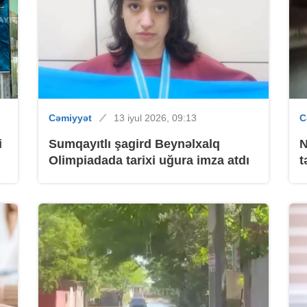
B
Cəmiyyət
13 iyul 2026, 09:13
C
i
Sumqayıtlı şagird Beynəlxalq
N
Olimpiadada tarixi uğura imza atdı
t
B
B