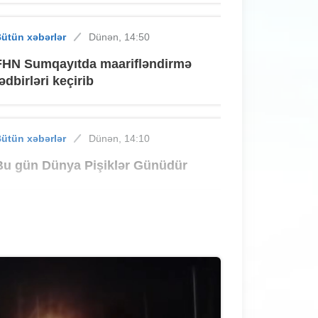
ütün xəbərlər
Dünən, 14:50
FHN Sumqayıtda maarifləndirmə
tədbirləri keçirib
ütün xəbərlər
Dünən, 14:10
Bu gün Dünya Pişiklər Günüdür
ütün xəbərlər
Dünən, 13:17
Sabah 39 dərəcə isti olacaq
ütün xəbərlər
Dünən, 12:47