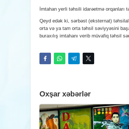
İmtahan yerli təhsili idarəetmə orqanları 
Qeyd edək ki, sərbəst (eksternat) təhsil
orta və ya tam orta təhsil səviyyəsini ba
buraxılış imtahanı verib müvafiq təhsil s
Oxşar xəbərlər