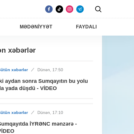
MƏDƏNIYYƏT
FAYDALI
n xəbərlər
ütün xəbərlər
Dünən, 17:50
İki aydan sonra Sumqayıtın bu yolu
da yada düşdü - VİDEO
ütün xəbərlər
Dünən, 17:10
Sumqayıtda İYRƏNC mənzərə -
VİDEO