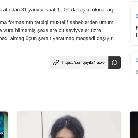
tərəfindən 31 yanvar saat 11:00-da təşkil olunacaq.
B
alma formasının tətbiqi müxtəlif səbəblərdən ümumi
şa vura bilməmiş şəxslərə bu səviyyələr üzrə
ənədi almaq üçün şərait yaratmaq məqsədi daşıyır.
B
B
B