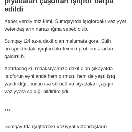
piyadaları çaşdıran işıqfor bərpa
edildi
Xəbər verdiyimiz kimi, Sumqayıtda işıqfordakı vəziyyət
vətəndaşların narazılığına səbəb olub.
Sumqayit24.az-a daxil olan məlumata görə, Sülh
prospektindəki işıqfordakı texniki problem aradan
qaldırılıb.
Xatırladaq ki, redaksiyamıza daxil olan şikayətdə
işıqforun eyni anda həm qırmızı, həm də yaşıl işıq
yandırdığı, bunun isə sürücü və piyadaları çaşqın
vəziyyətə saldığı bildirilmişdi.
***
Sumqayıtda işıqfordakı vəziyyət vətəndaşların