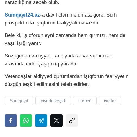
narazılığına səbəb olub.
Sumqayit24.az
-a daxil olan məlumata görə, Sülh
prospektində işıqforun fəaliyyəti nasazdır.
Belə ki, işıqforun eyni zamanda həm qırmızı, həm də
yaşıl işığı yanır.
Sözügedən vəziyyət isə piyadalar və sürücülər
arasında ciddi çaşqınlıq yaradır.
Vətəndaşlar aidiyyəti qurumlardan işıqforun fəaliyyətin
düzgün təşkil edilməsini tələb edirlər.
Sumqayıt
piyada keçidi
sürücü
işıqfor