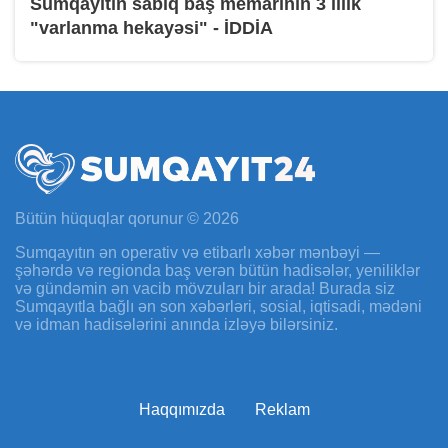
Sumqayıtın sabiq baş memarının 3 illik
"varlanma hekayəsi" - İDDİA
Bütün hüquqlar qorunur © 2026
Sumqayıtın ən operativ və etibarlı xəbər mənbəyi —
şəhərdə və regionda baş verən bütün hadisələr, yeniliklər
və gündəmin ən vacib mövzuları bir arada! Burada siz
Sumqayıtla bağlı ən son xəbərləri, sosial, iqtisadi, mədəni
və idman hadisələrini anında izləyə bilərsiniz.
Haqqımızda
Reklam