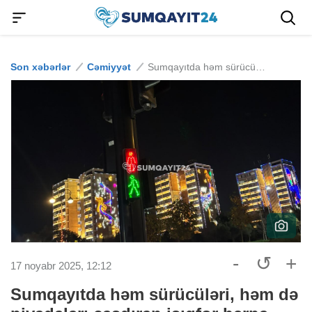
Son xəbərlər
Cəmiyyət
Sumqayıtda həm sürücüləri, həm də piyadaları çaşdıran işıqfor bərpa edildi
-
↺
+
17 noyabr 2025, 12:12
Sumqayıtda həm sürücüləri, həm də