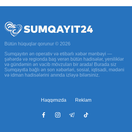
Bütün hüquqlar qorunur © 2026
Sumqayıtın ən operativ və etibarlı xəbər mənbəyi —
şəhərdə və regionda baş verən bütün hadisələr, yeniliklər
və gündəmin ən vacib mövzuları bir arada! Burada siz
Sumqayıtla bağlı ən son xəbərləri, sosial, iqtisadi, mədəni
və idman hadisələrini anında izləyə bilərsiniz.
Haqqımızda
Reklam