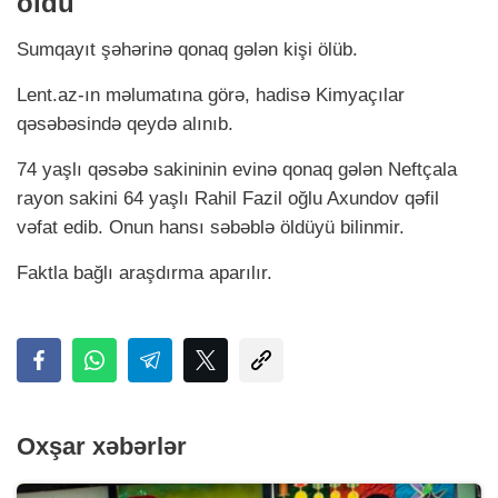
öldü
Sumqayıt şəhərinə qonaq gələn kişi ölüb.
Lent.az-ın məlumatına görə, hadisə Kimyaçılar
qəsəbəsində qeydə alınıb.
74 yaşlı qəsəbə sakininin evinə qonaq gələn Neftçala
rayon sakini 64 yaşlı Rahil Fazil oğlu Axundov qəfil
vəfat edib. Onun hansı səbəblə öldüyü bilinmir.
Faktla bağlı araşdırma aparılır.
Oxşar xəbərlər