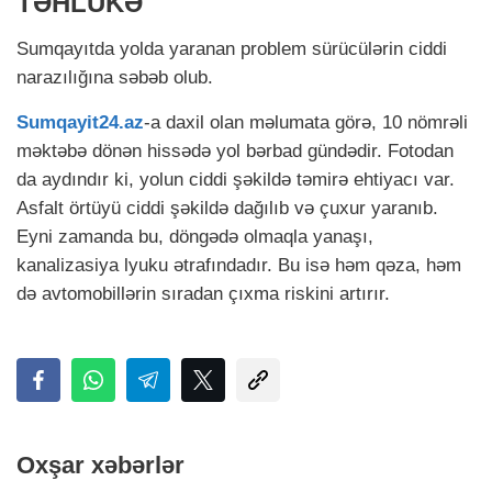
TƏHLÜKƏ
Sumqayıtda yolda yaranan problem sürücülərin ciddi
narazılığına səbəb olub.
Sumqayit24.az
-a daxil olan məlumata görə, 10 nömrəli
məktəbə dönən hissədə yol bərbad gündədir. Fotodan
da aydındır ki, yolun ciddi şəkildə təmirə ehtiyacı var.
Asfalt örtüyü ciddi şəkildə dağılıb və çuxur yaranıb.
Eyni zamanda bu, döngədə olmaqla yanaşı,
kanalizasiya lyuku ətrafındadır. Bu isə həm qəza, həm
də avtomobillərin sıradan çıxma riskini artırır.
Oxşar xəbərlər