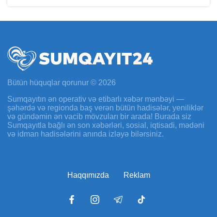
Bütün hüquqlar qorunur © 2026
Sumqayıtın ən operativ və etibarlı xəbər mənbəyi —
şəhərdə və regionda baş verən bütün hadisələr, yeniliklər
və gündəmin ən vacib mövzuları bir arada! Burada siz
Sumqayıtla bağlı ən son xəbərləri, sosial, iqtisadi, mədəni
və idman hadisələrini anında izləyə bilərsiniz.
Haqqımızda
Reklam