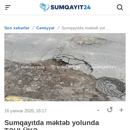
Son xəbərlər
Cəmiyyət
Sumqayıtda məktəb yolunda TƏHLÜKƏ
-
↺
+
16 yanvar 2026, 16:17
Sumqayıtda məktəb yolunda