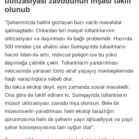
utilizasiyası zavodunun inşası təklif
olunub
"Şəhərimizdə həllini gözləyən bəzi vacib məsələlər
qalmaqdadır. Onlardan biri məişət tullantılarının
utilizasiyası və daşınması ilə bağlı problemdir. Hazırda
500 mindən çox əhalisi olan Sumqayıtda tullantıların
həcmi ildən-ilə artır, mövcud poliqon isə bu yükü
daşımağa çətinlik çəkir. Tullantıların yandırılması
nəticəsində yaranan tüstü ətraf yaşayış məntəqələrində
haqlı narazılıqlara səbəb olur.
Bu təkcə ekoloji deyil, eyni zamanda sosial məsələdir.
Ona görə də təklif edirəm ki, Sumqayıtda tullantıların
müasir utilizasiyası zavodu inşa olunsun. Belə bir
müəssisənin yaradılması həm ekoloji tarazlığın
qorunmasına həm də şəhərin yaşıl iqtisadiyyat və yaşıl
şəhər konsepsiyasına tam uyğun olar".