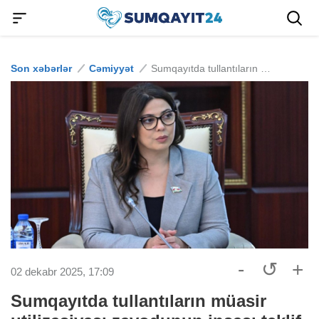
Son xəbərlər
Cəmiyyət
Sumqayıtda tullantıların müasir utilizasiyası zavodunun inşası təklif olunub
-
↺
+
02 dekabr 2025, 17:09
Sumqayıtda tullantıların müasir