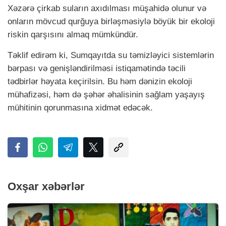
Xəzərə çirkab suların axıdılması müşahidə olunur və
onların mövcud qurğuya birləşməsiylə böyük bir ekoloji
riskin qarşısını almaq mümkündür.
Təklif edirəm ki, Sumqayıtda su təmizləyici sistemlərin
bərpası və genişləndirilməsi istiqamətində təcili
tədbirlər həyata keçirilsin. Bu həm dənizin ekoloji
mühafizəsi, həm də şəhər əhalisinin sağlam yaşayış
mühitinin qorunmasına xidmət edəcək.
Oxşar xəbərlər