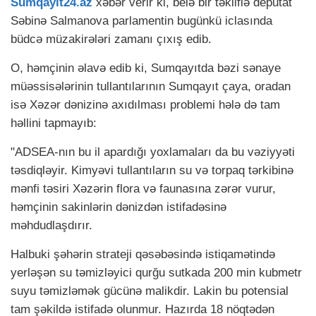
Sumqayit24.az
xəbər verir ki, belə bir təkliflə deputat
Səbinə Salmanova parlamentin bugünkü iclasında
büdcə müzakirələri zamanı çıxış edib.
O, həmçinin əlavə edib ki, Sumqayıtda bəzi sənaye
müəssisələrinin tullantılarının Sumqayıt çaya, oradan
isə Xəzər dənizinə axıdılması problemi hələ də tam
həllini tapmayıb:
"ADSEA-nın bu il apardığı yoxlamaları da bu vəziyyəti
təsdiqləyir. Kimyəvi tullantıların su və torpaq tərkibinə
mənfi təsiri Xəzərin flora və faunasına zərər vurur,
həmçinin sakinlərin dənizdən istifadəsinə
məhdudlaşdırır.
Halbuki şəhərin strateji qəsəbəsində istiqamətində
yerləşən su təmizləyici qurğu sutkada 200 min kubmetr
suyu təmizləmək gücünə malikdir. Lakin bu potensial
tam şəkildə istifadə olunmur. Hazırda 18 nöqtədən