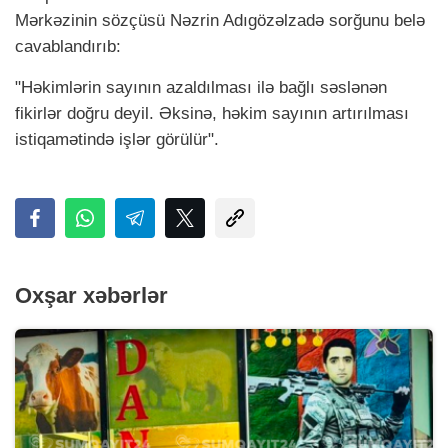
Mərkəzinin sözçüsü Nəzrin Adıgözəlzadə sorğunu belə
cavablandırıb:
"Həkimlərin sayının azaldılması ilə bağlı səslənən
fikirlər doğru deyil. Əksinə, həkim sayının artırılması
istiqamətində işlər görülür".
Oxşar xəbərlər