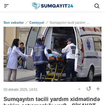
Son xəbərlər
Cəmiyyət
Sumqayıtın təcili yardım xidmətində həkim çatışmazlığı var? - ŞİKAYƏT
-
↺
+
03 dekabr 2025, 14:51
Sumqayıtın təcili yardım xidmətində