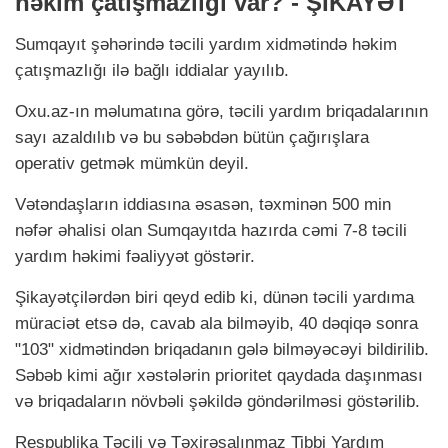
həkim çatışmazlığı var? - ŞİKAYƏT
Sumqayıt şəhərində təcili yardım xidmətində həkim
çatışmazlığı ilə bağlı iddialar yayılıb.
Oxu.az-ın məlumatına görə, təcili yardım briqadalarının
sayı azaldılıb və bu səbəbdən bütün çağırışlara
operativ getmək mümkün deyil.
Vətəndaşların iddiasına əsasən, təxminən 500 min
nəfər əhalisi olan Sumqayıtda hazırda cəmi 7-8 təcili
yardım həkimi fəaliyyət göstərir.
Şikayətçilərdən biri qeyd edib ki, dünən təcili yardıma
müraciət etsə də, cavab ala bilməyib, 40 dəqiqə sonra
"103" xidmətindən briqadanın gələ bilməyəcəyi bildirilib.
Səbəb kimi ağır xəstələrin prioritet qaydada daşınması
və briqadaların növbəli şəkildə göndərilməsi göstərilib.
Respublika Təcili və Təxirəsalınmaz Tibbi Yardım