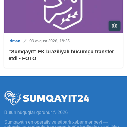
İdman
03 avqust 2026, 18:25
"Sumqayıt" FK braziliyalı hücumçu transfer
etdi - FOTO
Bütün hüquqlar qorunur © 2026
Sumqayıtın ən operativ və etibarlı xəbər mənbəyi —