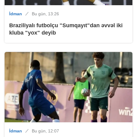
İdman
Bu gün, 13:26
Braziliyalı futbolçu "Sumqayıt"dan əvvəl iki
kluba "yox" deyib
İdman
Bu gün, 12:07