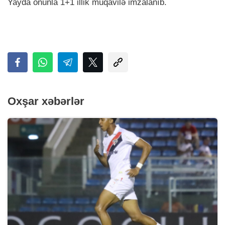
Yayda onunla 1+1 illik müqavilə imzalanıb.
Oxşar xəbərlər