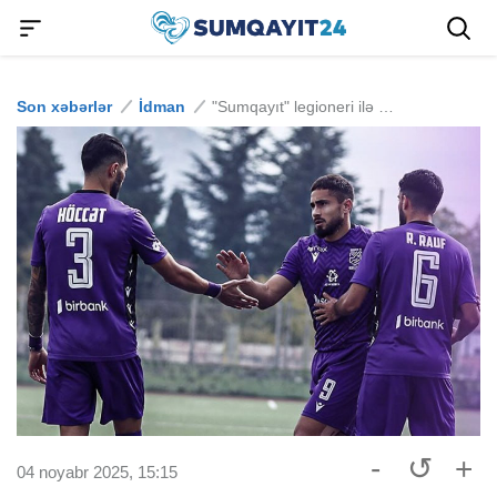
Son xəbərlər
İdman
"Sumqayıt" legioneri ilə müqavilənin müddətini İSTƏYİR
-
↺
+
04 noyabr 2025, 15:15