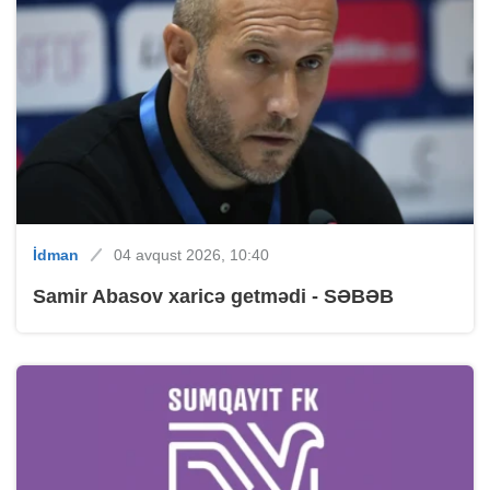
İdman
04 avqust 2026, 10:40
Samir Abasov xaricə getmədi - SƏBƏB