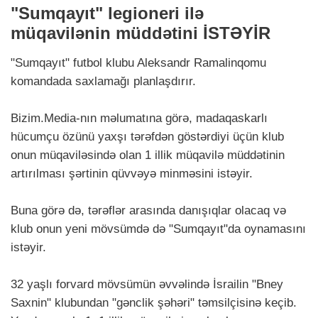
"Sumqayıt" legioneri ilə
müqavilənin müddətini İSTƏYİR
"Sumqayıt" futbol klubu Aleksandr Ramalinqomu
komandada saxlamağı planlaşdırır.
Bizim.Media-nın məlumatına görə,
madaqaskarlı
hücumçu özünü yaxşı tərəfdən göstərdiyi üçün klub
onun müqaviləsində olan 1 illik müqavilə müddətinin
artırılması şərtinin qüvvəyə minməsini istəyir.
Buna görə də, tərəflər arasında danışıqlar olacaq və
klub onun yeni mövsümdə də "Sumqayıt"da oynamasını
istəyir.
32 yaşlı forvard mövsümün əvvəlində İsrailin "Bney
Saxnin" klubundan "gənclik şəhəri" təmsilçisinə keçib.