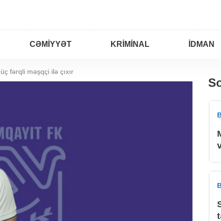
CƏMIYYƏT
KRIMINAL
İDMAN
ç fərqli məşqçi ilə çıxır
So
B
B