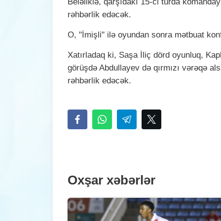
Beləliklə, qarşıdakı 15-ci turda komand
rəhbərlik edəcək.
O, "İmişli" ilə oyundan sonra mətbuat ko
Xatırladaq ki, Saşa İliç dörd oyunluq, Kap
görüşdə Abdullayev də qırmızı vərəqə al
rəhbərlik edəcək.
Oxşar xəbərlər