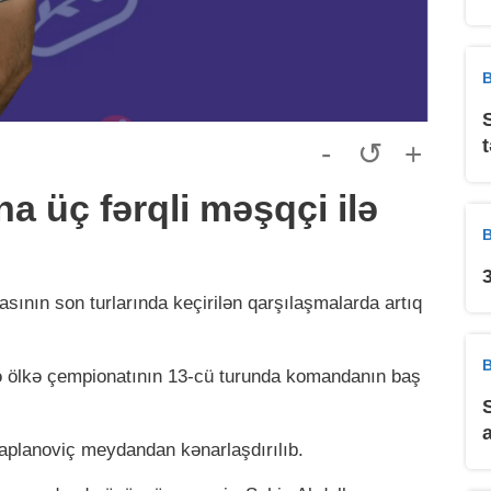
B
-
↺
+
a üç fərqli məşqçi ilə
B
sının son turlarında keçirilən qarşılaşmalarda artıq
B
rə ölkə çempionatının 13-cü turunda komandanın baş
aplanoviç meydandan kənarlaşdırılıb.