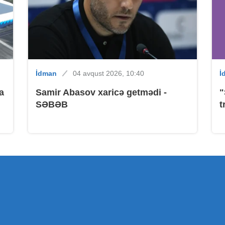
B
İdman
04 avqust 2026, 10:40
İ
B
a
Samir Abasov xaricə getmədi -
"
SƏBƏB
t
B