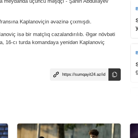
aya meydanda üçüncü məşqçi - Şahin Abdullayev
B
nfransına Kaplanoviçin əvəzinə çıxmışdı.
lanoviç isə bir matçlıq cəzalandırılıb. Əgər növbəti
sa, 16-cı turda komandaya yenidən Kaplanoviç
B
B