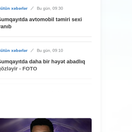
ütün xəbərlər
Bu gün, 09:30
Sumqayıtda avtomobil təmiri sexi
yanıb
ütün xəbərlər
Bu gün, 09:10
Sumqayıtda daha bir həyət abadlıq
gözləyir - FOTO
ütün xəbərlər
Dünən, 18:15
Sumqayıtda zibil qutularının yeri niyə
dəyişdirilib? - Şikayət