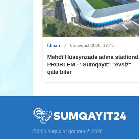
İdman
05 avqust 2026, 17:41
Mehdi Hüseynzadə adına stadiond
PROBLEM - "Sumqayıt" "evsiz"
qala bilər
Bütün hüquqlar qorunur © 2026