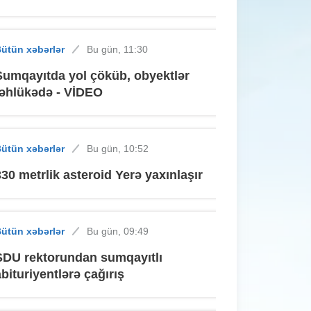
ütün xəbərlər
Bu gün, 11:30
Sumqayıtda yol çöküb, obyektlər
təhlükədə - VİDEO
ütün xəbərlər
Bu gün, 10:52
330 metrlik asteroid Yerə yaxınlaşır
ütün xəbərlər
Bu gün, 09:49
SDU rektorundan sumqayıtlı
abituriyentlərə çağırış