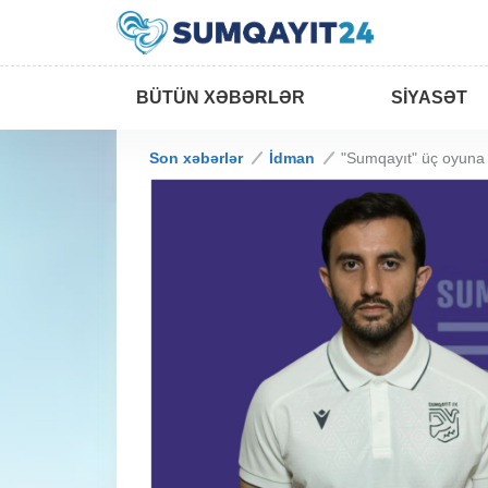
BÜTÜN XƏBƏRLƏR
SIYASƏT
Son xəbərlər
İdman
"Sumqayıt" üç oyuna ü