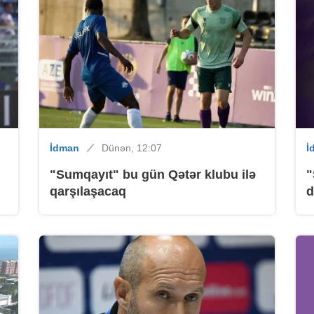
B
B
İdman
Dünən, 12:07
İ
"Sumqayıt" bu gün Qətər klubu ilə
"
qarşılaşacaq
d
B