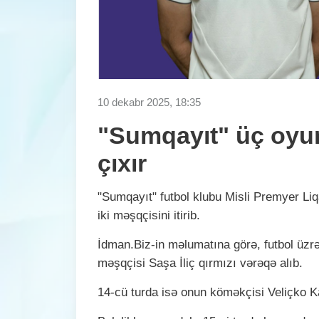
10 dekabr 2025, 18:35
"Sumqayıt" üç oyun
çıxır
"Sumqayıt" futbol klubu Misli Premyer Liqa
iki məşqçisini itirib.
İdman.Biz-in məlumatına görə, futbol üz
məşqçisi Saşa İliç qırmızı vərəqə alıb.
14-cü turda isə onun köməkçisi Veliçko K