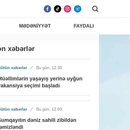
MƏDƏNIYYƏT
FAYDALI
n xəbərlər
ütün xəbərlər
Bu gün, 12:30
Müəllimlərin yaşayış yerinə uyğun
vakansiya seçimi başladı
ütün xəbərlər
Bu gün, 12:00
Sumqayıtın dəniz sahili zibildən
təmizləndi