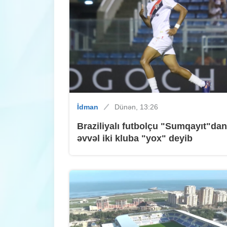
İdman
Dünən, 13:26
Braziliyalı futbolçu "Sumqayıt"dan
əvvəl iki kluba "yox" deyib