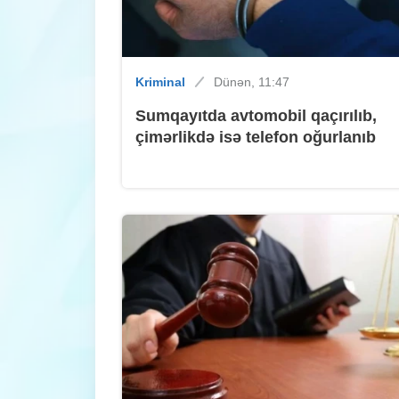
Kriminal
Dünən, 11:47
Sumqayıtda avtomobil qaçırılıb,
çimərlikdə isə telefon oğurlanıb