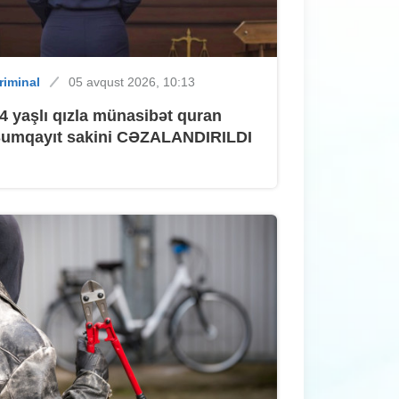
ütün xəbərlər
Dünən, 14:50
riminal
05 avqust 2026, 10:13
Dənizə getmək istəyən
4 yaşlı qızla münasibət quran
sumqayıtlıların NƏZƏRİNƏ
umqayıt sakini CƏZALANDIRILDI
ütün xəbərlər
Dünən, 14:30
Kartdan köçürmədə sərbəstlik,
qəbulda isə limit
ütün xəbərlər
Dünən, 14:10
Sumqayıtda binada PARTLAYIŞ -
VİDEO