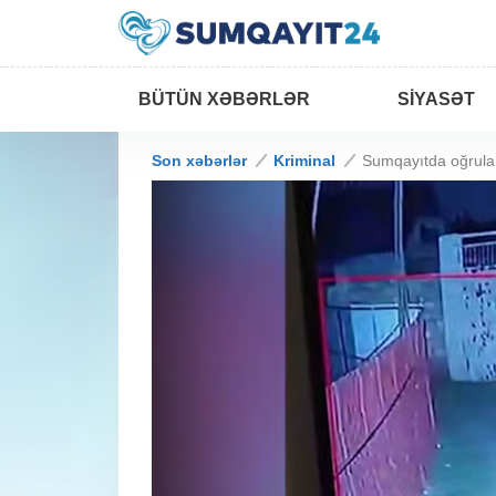
BÜTÜN XƏBƏRLƏR
SIYASƏT
Son xəbərlər
Kriminal
Sumqayıtda oğru