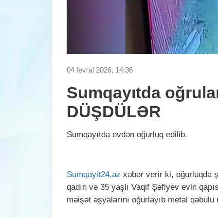
04 fevral 2026, 14:36
Sumqayıtda oğrul
DÜŞDÜLƏR
Sumqayıtda evdən oğurluq edilib.
Sumqayit24.az
xəbər verir ki, oğurluqda 
qadın və 35 yaşlı Vaqif Şəfiyev evin qapı
məişət əşyalarını oğurlayıb metal qəbulu 