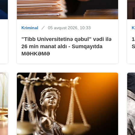
B
Kriminal
05 avqust 2026, 10:33
K
"Tibb Universitetinə qəbul" vədi ilə
1
26 min manat aldı - Sumqayıtda
S
MƏHKƏMƏ
B
B