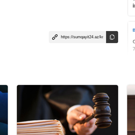
B
B
B