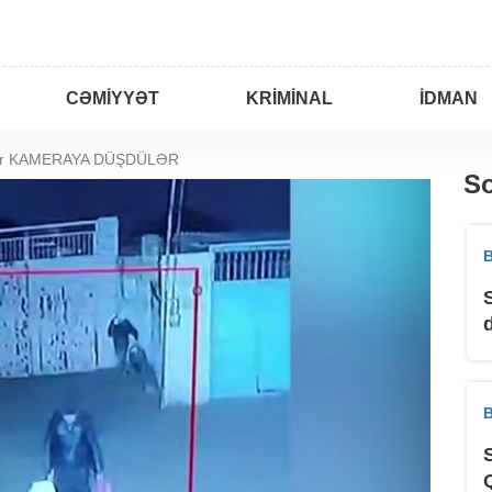
CƏMIYYƏT
KRIMINAL
İDMAN
lar KAMERAYA DÜŞDÜLƏR
So
B
B