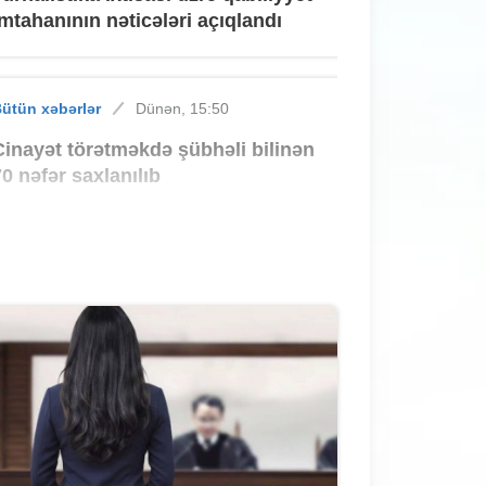
imtahanının nəticələri açıqlandı
ütün xəbərlər
Dünən, 15:50
Cinayət törətməkdə şübhəli bilinən
70 nəfər saxlanılıb
ütün xəbərlər
Dünən, 15:30
Bakıdakı yanğında tüstüdən
zəhərlənənlərin vəziyyəti açıqlandı
ütün xəbərlər
Dünən, 15:10
Sarayda mənzillərin qiyməti sakinləri
ŞOKA saldı - 60 faiz bahalaşma