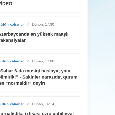
VİDEO
ütün xəbərlər
Dünən, 17:30
Azərbaycanda ən yüksək maaşlı
vakansiyalar
ütün xəbərlər
Dünən, 17:00
"Səhər 6-da musiqi başlayır, yata
bilmirik!" - Sakinlər narazıdır, qurum
isə "normaldır" deyir!
ütün xəbərlər
Dünən, 16:14
Jurnalistika ixtisası üzrə qabiliyyət