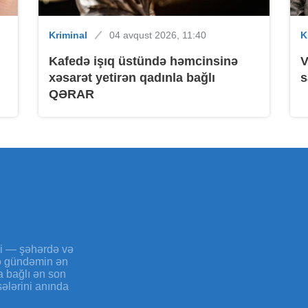
Kriminal
04 avqust 2026, 11:40
K
B
Kafedə işıq üstündə həmcinsinə
V
xəsarət yetirən qadınla bağlı
s
QƏRAR
B
yi — şəhərdə və
və gündəmin ən
a bağlı ən son
sələrini anında