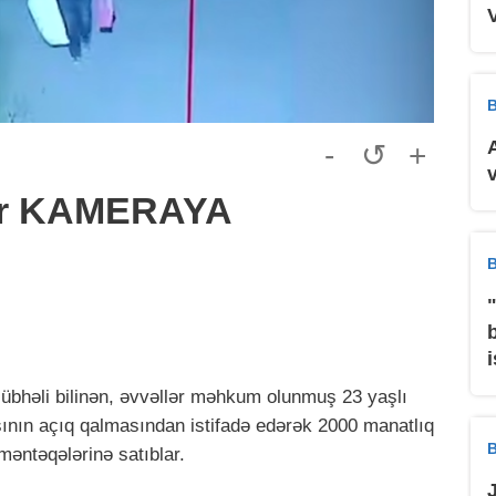
B
-
↺
+
ar KAMERAYA
B
şübhəli bilinən, əvvəllər məhkum olunmuş 23 yaşlı
sının açıq qalmasından istifadə edərək 2000 manatlıq
B
məntəqələrinə satıblar.