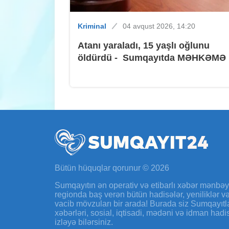
Kriminal
04 avqust 2026, 14:20
Atanı yaraladı, 15 yaşlı oğlunu
öldürdü - Sumqayıtda MƏHKƏMƏ
Bütün hüquqlar qorunur © 2026
Sumqayıtın ən operativ və etibarlı xəbər mənbə
regionda baş verən bütün hadisələr, yeniliklər 
vacib mövzuları bir arada! Burada siz Sumqayıtl
xəbərləri, sosial, iqtisadi, mədəni və idman hadi
izləyə bilərsiniz.