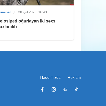
riminal
30 iyul 2026, 16:49
ütün xəbərlər
Dünən, 13:50
elosiped oğurlayan iki şəxs
Sumqayıtda sabah hava necə
axlanılıb
olacaq?
İdman
Dünən, 13:26
Braziliyalı futbolçu "Sumqayıt"dan
əvvəl iki kluba "yox" deyib
Haqqımızda
Reklam
ütün xəbərlər
Dünən, 13:06
"Saray-H" MTK-da kommunal qəza -
Hərəkət məhdudlaşdı