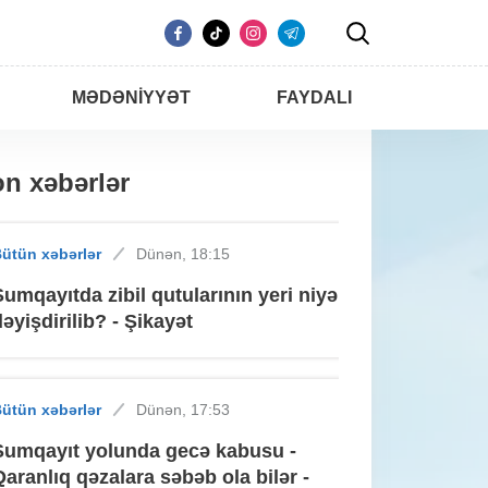
MƏDƏNIYYƏT
FAYDALI
n xəbərlər
ütün xəbərlər
Dünən, 18:15
Sumqayıtda zibil qutularının yeri niyə
dəyişdirilib? - Şikayət
ütün xəbərlər
Dünən, 17:53
Sumqayıt yolunda gecə kabusu -
Qaranlıq qəzalara səbəb ola bilər -