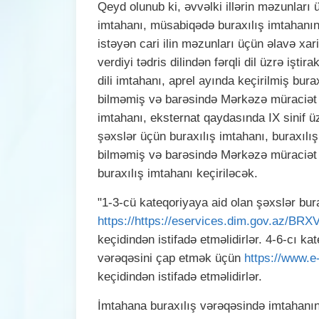
Qeyd olunub ki, əvvəlki illərin məzunları 
imtahanı, müsabiqədə buraxılış imtahanında
istəyən cari ilin məzunları üçün əlavə xar
verdiyi tədris dilindən fərqli dil üzrə işti
dili imtahanı, aprel ayında keçirilmiş bur
bilməmiş və barəsində Mərkəzə müraciət edi
imtahanı, eksternat qaydasında IX sinif ü
şəxslər üçün buraxılış imtahanı, buraxılı
bilməmiş və barəsində Mərkəzə müraciət ed
buraxılış imtahanı keçiriləcək.
"1-3-cü kateqoriyaya aid olan şəxslər bu
https://https://eservices.dim.gov.az/B
keçidindən istifadə etməlidirlər. 4-6-cı k
vərəqəsini çap etmək üçün
https://www.e
keçidindən istifadə etməlidirlər.
İmtahana buraxılış vərəqəsində imtahanın k