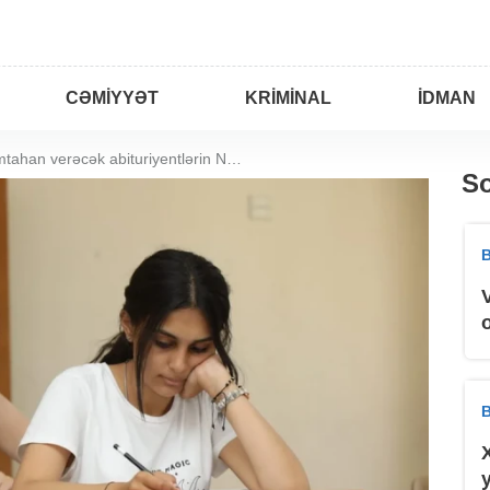
CƏMIYYƏT
KRIMINAL
İDMAN
17 mayda imtahan verəcək abituriyentlərin NƏZƏRİNƏ
So
B
B