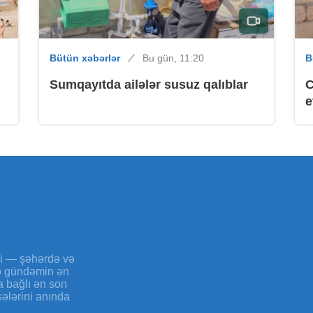
B
Bütün xəbərlər
Bu gün, 11:20
B
Sumqayıtda ailələr susuz qalıblar
C
e
B
B
yi — şəhərdə və
və gündəmin ən
a bağlı ən son
sələrini anında
B