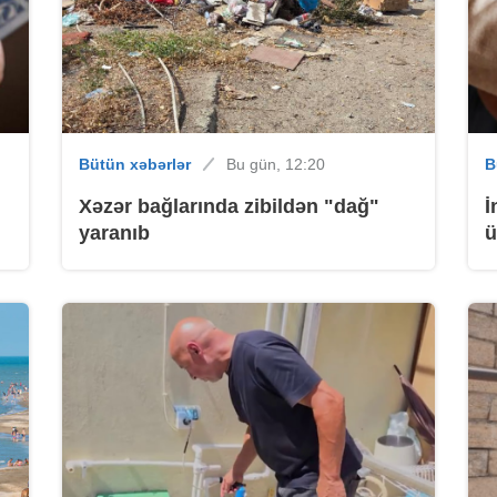
B
Bütün xəbərlər
Bu gün, 12:20
B
B
l
Xəzər bağlarında zibildən "dağ"
İ
yaranıb
ü
b