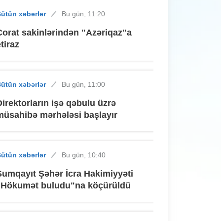
ütün xəbərlər
Bu gün, 11:20
Corat sakinlərindən "Azəriqaz"a
etiraz
ütün xəbərlər
Bu gün, 11:00
Direktorların işə qəbulu üzrə
müsahibə mərhələsi başlayır
ütün xəbərlər
Bu gün, 10:40
Sumqayıt Şəhər İcra Hakimiyyəti
"Hökumət buludu"na köçürüldü