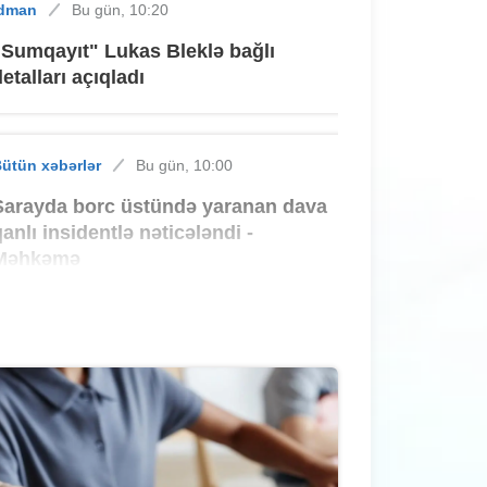
İdman
Bu gün, 10:20
"Sumqayıt" Lukas Bleklə bağlı
detalları açıqladı
ütün xəbərlər
Bu gün, 10:00
Sarayda borc üstündə yaranan dava
qanlı insidentlə nəticələndi -
Məhkəmə
ütün xəbərlər
Bu gün, 09:36
Sumqayıtda pensiyalar bu tarixdə
VERİLƏCƏK