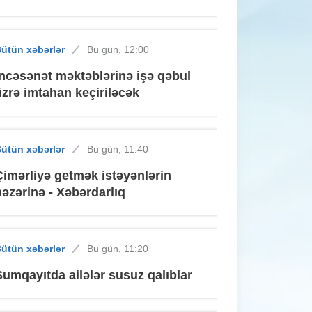
ütün xəbərlər
Bu gün, 12:00
İncəsənət məktəblərinə işə qəbul
üzrə imtahan keçiriləcək
ütün xəbərlər
Bu gün, 11:40
Çimərliyə getmək istəyənlərin
nəzərinə - Xəbərdarlıq
ütün xəbərlər
Bu gün, 11:20
Sumqayıtda ailələr susuz qalıblar