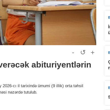
B
-
↺
+
B
erəcək abituriyentlərin
026-cı il tarixində ümumi (9 illik) orta təhsil
B
məsi nəzərdə tutulub.