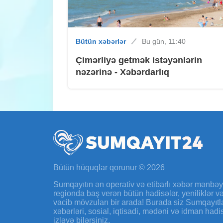
Bütün xəbərlər
Bu gün, 11:40
Çimərliyə getmək istəyənlərin
nəzərinə - Xəbərdarlıq
Bütün hüquqlar qorunur © 2026
Sumqayıtın ən operativ və etibarlı xəbər mənbə
regionda baş verən bütün hadisələr, yeniliklər 
vacib mövzuları bir arada! Burada siz Sumqayıtl
xəbərləri, sosial, iqtisadi, mədəni və idman hadi
izləyə bilərsiniz.