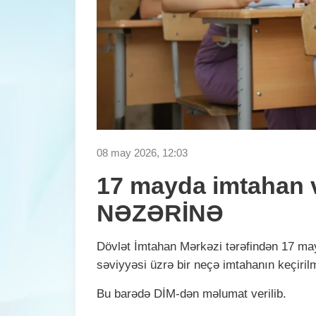
08 may 2026, 12:03
17 mayda imtahan v
NƏZƏRİNƏ
Dövlət İmtahan Mərkəzi tərəfindən 17 may 2
səviyyəsi üzrə bir neçə imtahanın keçiril
Bu barədə DİM-dən məlumat verilib.