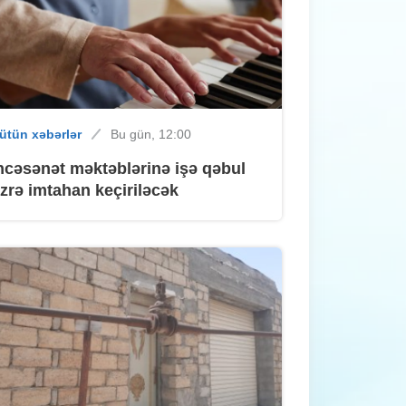
ütün xəbərlər
Bu gün, 09:16
Sumqayıt şəhəri təhsildə hələ də
liderliyini qoruyur
ütün xəbərlər
Bu gün, 12:00
ütün xəbərlər
Dünən, 18:05
ncəsənət məktəblərinə işə qəbul
Avropa ilə Asiyanı birləşdirən xətt
zrə imtahan keçiriləcək
Sumqayıta çatdı
İdman
Dünən, 17:41
Mehdi Hüseynzadə adına stadionda
PROBLEM - "Sumqayıt" "evsiz" qala
ilər