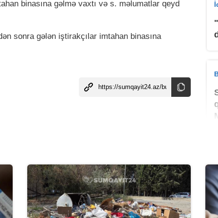
mtahan binasına gəlmə vaxtı və s. məlumatlar qeyd
dən sonra gələn iştirakçılar imtahan binasına
.
B
B