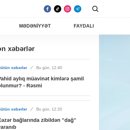
MƏDƏNIYYƏT
FAYDALI
n xəbərlər
ütün xəbərlər
Bu gün, 12:40
Vahid aylıq müavinət kimlərə şamil
olunmur? - Rəsmi
ütün xəbərlər
Bu gün, 12:20
Xəzər bağlarında zibildən "dağ"
yaranıb