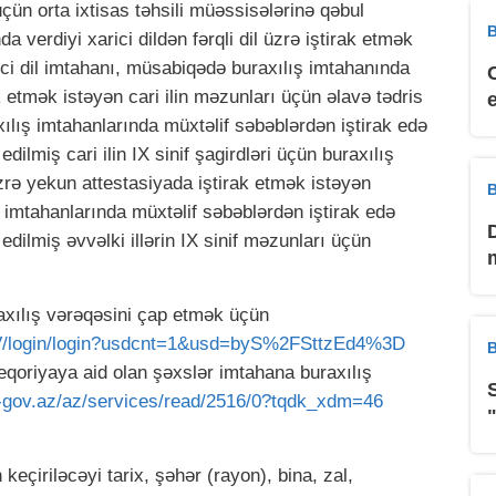
üçün orta ixtisas təhsili müəssisələrinə qəbul
B
 verdiyi xarici dildən fərqli dil üzrə iştirak etmək
ici dil imtahanı, müsabiqədə buraxılış imtahanında
rak etmək istəyən cari ilin məzunları üçün əlavə tədris
axılış imtahanlarında müxtəlif səbəblərdən iştirak edə
lmiş cari ilin IX sinif şagirdləri üçün buraxılış
zrə yekun attestasiyada iştirak etmək istəyən
B
ş imtahanlarında müxtəlif səbəblərdən iştirak edə
ilmiş əvvəlki illərin IX sinif məzunları üçün
raxılış vərəqəsini çap etmək üçün
RXV/login/login?usdcnt=1&usd=byS%2FSttzEd4%3D
B
ateqoriyaya aid olan şəxslər imtahana buraxılış
-gov.az/az/services/read/2516/0?tqdk_xdm=46
eçiriləcəyi tarix, şəhər (rayon), bina, zal,