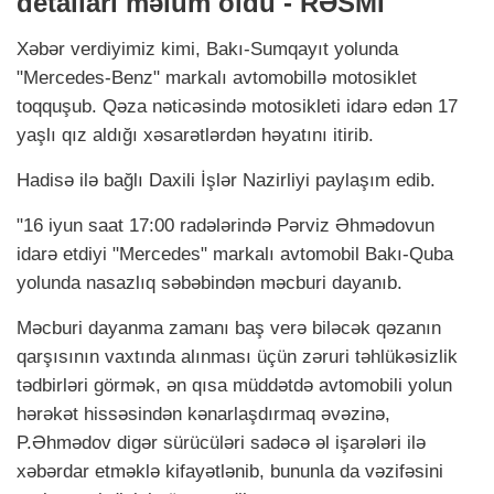
detalları məlum oldu - RƏSMİ
Xəbər verdiyimiz kimi, Bakı-Sumqayıt yolunda
"Mercedes-Benz" markalı avtomobillə motosiklet
toqquşub. Qəza nəticəsində motosikleti idarə edən 17
yaşlı qız aldığı xəsarətlərdən həyatını itirib.
Hadisə ilə bağlı Daxili İşlər Nazirliyi paylaşım edib.
"16 iyun saat 17:00 radələrində Pərviz Əhmədovun
idarə etdiyi "Mercedes" markalı avtomobil Bakı-Quba
yolunda nasazlıq səbəbindən məcburi dayanıb.
Məcburi dayanma zamanı baş verə biləcək qəzanın
qarşısının vaxtında alınması üçün zəruri təhlükəsizlik
tədbirləri görmək, ən qısa müddətdə avtomobili yolun
hərəkət hissəsindən kənarlaşdırmaq əvəzinə,
P.Əhmədov digər sürücüləri sadəcə əl işarələri ilə
xəbərdar etməklə kifayətlənib, bununla da vəzifəsini