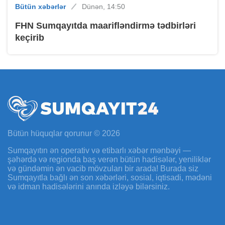
Bütün xəbərlər
Dünən, 14:50
FHN Sumqayıtda maarifləndirmə tədbirləri
keçirib
Bütün hüquqlar qorunur © 2026
Sumqayıtın ən operativ və etibarlı xəbər mənbəyi —
şəhərdə və regionda baş verən bütün hadisələr, yeniliklər
və gündəmin ən vacib mövzuları bir arada! Burada siz
Sumqayıtla bağlı ən son xəbərləri, sosial, iqtisadi, mədəni
və idman hadisələrini anında izləyə bilərsiniz.