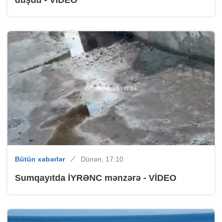
düşdü - VİDEO
Bütün xəbərlər
Dünən, 17:10
Sumqayıtda İYRƏNC mənzərə - VİDEO