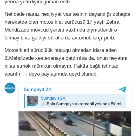
yerinə yetirdiyini güman edib.
Nəticədə nasaz nəqliyyat vasitəsinin dayandığı zolaqda
hərəkətdə olan motosiklet sürücüsü 17 yaşlı Zəhra
Mehdizadə mövcud şəraiti vaxtında qiymətləndirə
bilməyib və gəldiyi sürətlə də avtomobilə çırpılıb.
Motosikleti sürücülük hüququ olmadan idarə edən
Z.Mehdizadə xəstəxanaya çatdırılsa da, onun həyatını
xilas etmək mümkün olmayıb. Faktla bağlı istintaq
aparılır", - deyə paylaşımda qeyd olunub.