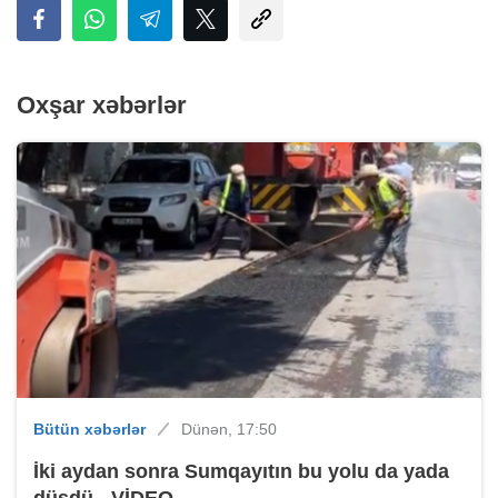
Oxşar xəbərlər
Bütün xəbərlər
Dünən, 17:50
İki aydan sonra Sumqayıtın bu yolu da yada