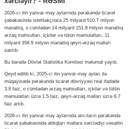
xərcləyir? - RƏSMİ
2026-cı ilin yanvar-may aylarında pərakəndə ticarət
şəbəkəsində istehlakçılara 25 milyard 510.7 milyon
manatlıq, o cümlədən 14 milyard 151.8 milyon manatlıq
ərzaq məhsulları, içkilər və tütün məmulatları, 11
milyard 358.9 milyon manatlıq qeyri-ərzaq malları
satılıb.
Bu barədə Dövlət Statistika Komitəsi məlumat yayıb.
Qeyd edilib ki, 2025-ci ilin yanvar-may ayları ilə
müqayisədə pərakəndə ticarət dövriyyəsi real ifadədə
3.8 faiz, o cümlədən ərzaq məhsulları, içkilər və tütün
məmulatları üzrə 1.5 faiz, qeyri-ərzaq malları üzrə 6.7
faiz artıb.
2026-cı ilin yanvar-may aylarında alıcıların pərakəndə
ticarət şəbəkəsində aldıqları mallara xərclədiyi vəsaitin