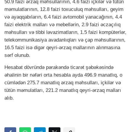
50.9 faizi ərzaq məhsullarının, 4.6 faizi içkilər və tütün
məmulatlarının, 12.8 faizi toxuculuq məhsulları, geyim
və ayaqqabıların, 6.4 faizi avtomobil yanacağının, 4.4
faizi elektrik malları və mebellərin, 2.9 faizi əczaçılıq
məhsulları və tibbi ləvazimatların, 1.5 faizi kompüterlər,
telekommunikasiya avadanlıqları və çap məhsullarının,
16.5 faizi isə digər qeyri-ərzaq mallarının alınmasına
sərf olunub.
Hesabat dövründə pərakəndə ticarət şəbəkəsində
əhalinin bir nəfəri orta hesabla ayda 496.9 manatlıq, o
cümlədən 275.7 manatlıq ərzaq məhsulları, içkilər və
tütün məmulatları, 221.2 manatlıq qeyri-ərzaq malları
alıb.