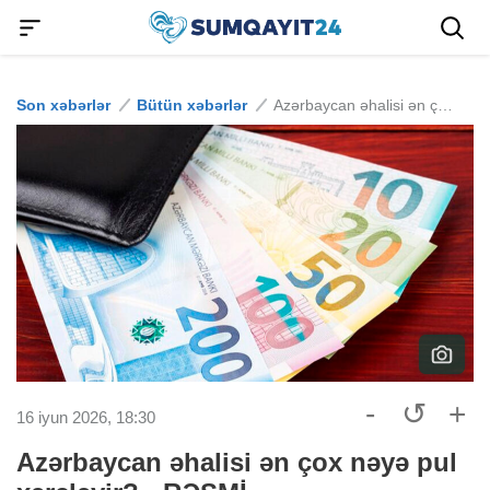
Son xəbərlər
Bütün xəbərlər
Azərbaycan əhalisi ən çox nəyə pul xərcləyir? - RƏSMİ
-
↺
+
16 iyun 2026, 18:30
Azərbaycan əhalisi ən çox nəyə pul