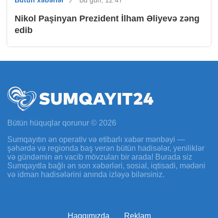
Bütün xəbərlər
Bu gün, 12:47
Nikol Paşinyan Prezident İlham Əliyevə zəng
edib
Bütün hüquqlar qorunur © 2026
Sumqayıtın ən operativ və etibarlı xəbər mənbəyi —
şəhərdə və regionda baş verən bütün hadisələr, yeniliklər
və gündəmin ən vacib mövzuları bir arada! Burada siz
Sumqayıtla bağlı ən son xəbərləri, sosial, iqtisadi, mədəni
və idman hadisələrini anında izləyə bilərsiniz.
Haqqımızda
Reklam