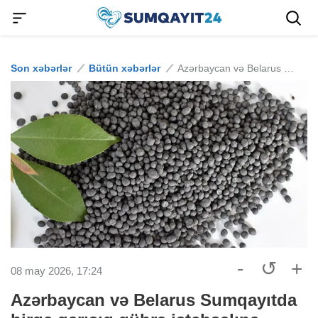
Son xəbərlər
Bütün xəbərlər
Azərbaycan və Belarus Sumqayıtda birgə qarışıq gübrə istehsalına hazırlaşır
-
↺
+
08 may 2026, 17:24
Azərbaycan və Belarus Sumqayıtda