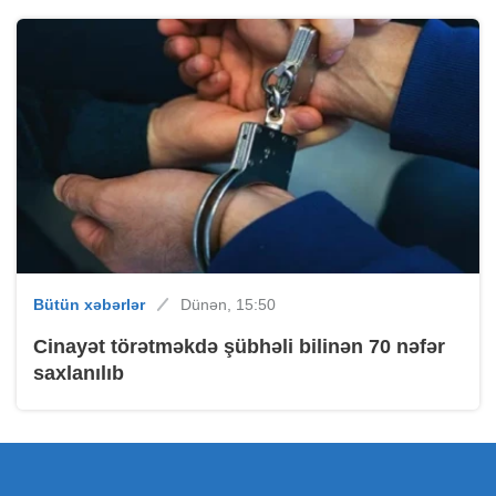
Bütün xəbərlər
Dünən, 15:50
Cinayət törətməkdə şübhəli bilinən 70 nəfər
saxlanılıb