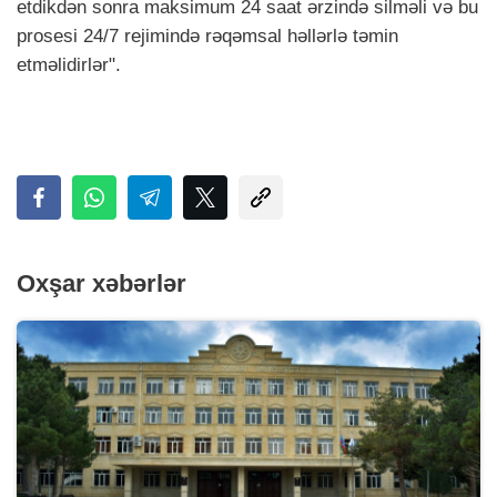
etdikdən sonra maksimum 24 saat ərzində silməli və bu
prosesi 24/7 rejimində rəqəmsal həllərlə təmin
etməlidirlər".
Oxşar xəbərlər