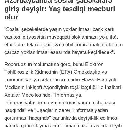
Azərbaycanda sosial şəbəkələrə
giriş dəyişir: Yaş təsdiqi məcburi
olur
"Sosial şəbəkələrdə yaşın yoxlanılması bank kartı
vasitəsilə (vəsaitin müvəqqəti bloklanması yolu ilə),
eləcə də elektron poçt və mobil nömrə məlumatlarının
çarpaz yoxlanılması əsasında həyata keçiriləcək".
Report.az-ın məlumatına görə, bunu Elektron
Təhlükəsizlik Xidmətinin (ETX) Əməkdaşlıq və
kommunikasiya sektorunun müdiri Həvva Hüseynli
Medianın İnkişafı Agentliyinin təşkilatçılığı ilə İnzibati
Xətalar Məcəlləsində, "İnformasiya,
informasiyalaşdırma və informasiyanın mühafizəsi
haqqında" və "Uşaqların zərərli informasiyadan
qorunması haqqında" qanunlarda dəyişiklik edilməsi
barədə qanun layihəsinin ictimai müzakirəsində deyib.