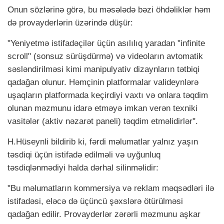
Onun sözlərinə görə, bu məsələdə bəzi öhdəliklər həm
də provayderlərin üzərində düşür:
"Yeniyetmə istifadəçilər üçün asılılıq yaradan "infinite
scroll" (sonsuz sürüşdürmə) və videoların avtomatik
səsləndirilməsi kimi manipulyativ dizaynların tətbiqi
qadağan olunur. Həmçinin platformalar valideynlərə
uşaqların platformada keçirdiyi vaxtı və onlara təqdim
olunan məzmunu idarə etməyə imkan verən texniki
vasitələr (aktiv nəzarət paneli) təqdim etməlidirlər".
H.Hüseynli bildirib ki, fərdi məlumatlar yalnız yaşın
təsdiqi üçün istifadə edilməli və uyğunluq
təsdiqlənmədiyi halda dərhal silinməlidir:
"Bu məlumatların kommersiya və reklam məqsədləri ilə
istifadəsi, eləcə də üçüncü şəxslərə ötürülməsi
qadağan edilir. Provayderlər zərərli məzmunu aşkar