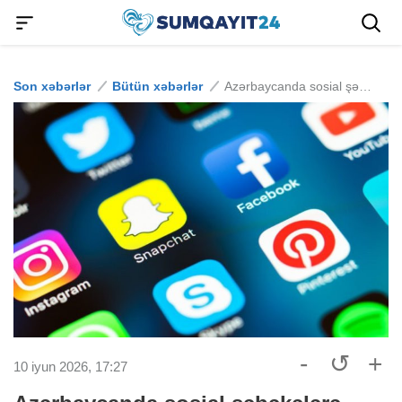
Son xəbərlər
Bütün xəbərlər
Azərbaycanda sosial şəbəkələrə giriş dəyişir: Yaş təsdiqi məcburi olur
-
↺
+
10 iyun 2026, 17:27