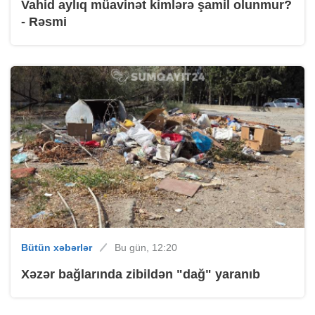
Vahid aylıq müavinət kimlərə şamil olunmur?
- Rəsmi
Bütün xəbərlər
Bu gün, 12:20
Xəzər bağlarında zibildən "dağ" yaranıb