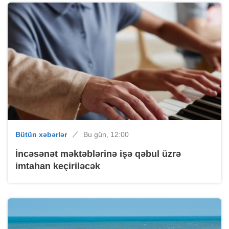
Bütün xəbərlər
Bu gün, 12:00
İncəsənət məktəblərinə işə qəbul üzrə
imtahan keçiriləcək