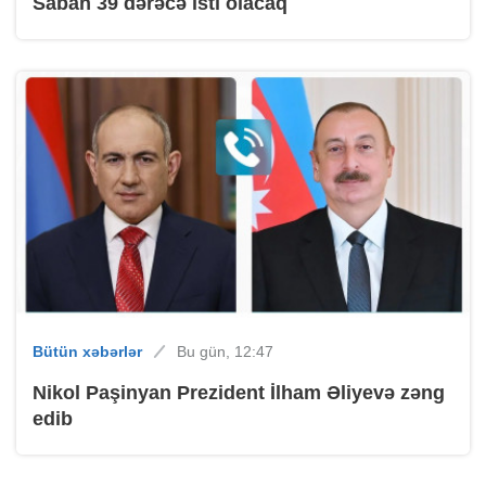
Sabah 39 dərəcə isti olacaq
Bütün xəbərlər
Bu gün, 12:47
Nikol Paşinyan Prezident İlham Əliyevə zəng
edib