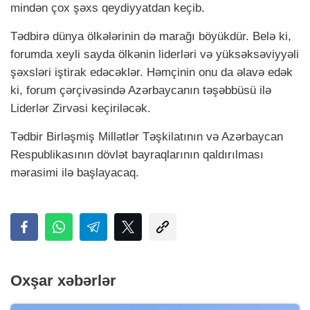
mindən çox şəxs qeydiyyatdan keçib.
Tədbirə dünya ölkələrinin də marağı böyükdür. Belə ki,
forumda xeyli sayda ölkənin liderləri və yüksəksəviyyəli
şəxsləri iştirak edəcəklər. Həmçinin onu da əlavə edək
ki, forum çərçivəsində Azərbaycanın təşəbbüsü ilə
Liderlər Zirvəsi keçiriləcək.
Tədbir Birləşmiş Millətlər Təşkilatının və Azərbaycan
Respublikasının dövlət bayraqlarının qaldırılması
mərasimi ilə başlayacaq.
Oxşar xəbərlər