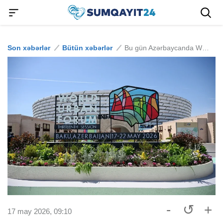
Son xəbərlər
Bütün xəbərlər
Bu gün Azərbaycanda WUF13-ə start verilir
-
↺
+
17 may 2026, 09:10