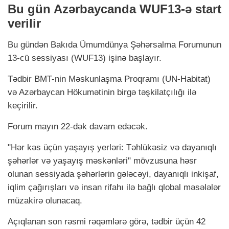
Bu gün Azərbaycanda WUF13-ə start
verilir
Bu gündən Bakıda Ümumdünya Şəhərsalma Forumunun
13-cü sessiyası (WUF13) işinə başlayır.
Tədbir BMT-nin Məskunlaşma Proqramı (UN-Habitat)
və Azərbaycan Hökumətinin birgə təşkilatçılığı ilə
keçirilir.
Forum mayın 22-dək davam edəcək.
"Hər kəs üçün yaşayış yerləri: Təhlükəsiz və dayanıqlı
şəhərlər və yaşayış məskənləri" mövzusuna həsr
olunan sessiyada şəhərlərin gələcəyi, dayanıqlı inkişaf,
iqlim çağırışları və insan rifahı ilə bağlı qlobal məsələlər
müzakirə olunacaq.
Açıqlanan son rəsmi rəqəmlərə görə, tədbir üçün 42