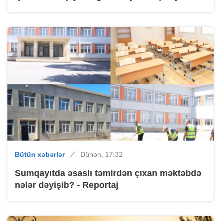
Bütün xəbərlər
Dünən, 17:32
Sumqayıtda əsaslı təmirdən çıxan məktəbdə
nələr dəyişib? - Reportaj