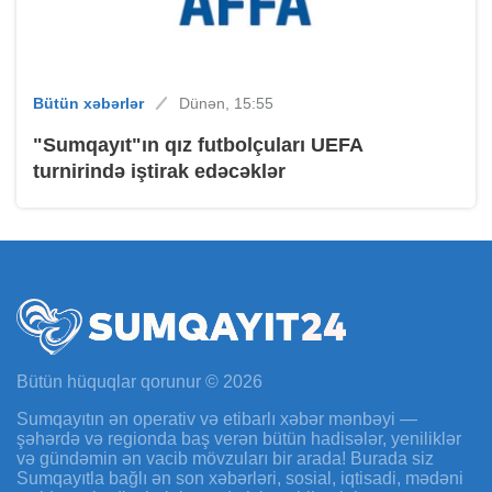
Bütün xəbərlər
Dünən, 15:55
"Sumqayıt"ın qız futbolçuları UEFA
turnirində iştirak edəcəklər
Bütün hüquqlar qorunur © 2026
Sumqayıtın ən operativ və etibarlı xəbər mənbəyi —
şəhərdə və regionda baş verən bütün hadisələr, yeniliklər
və gündəmin ən vacib mövzuları bir arada! Burada siz
Sumqayıtla bağlı ən son xəbərləri, sosial, iqtisadi, mədəni