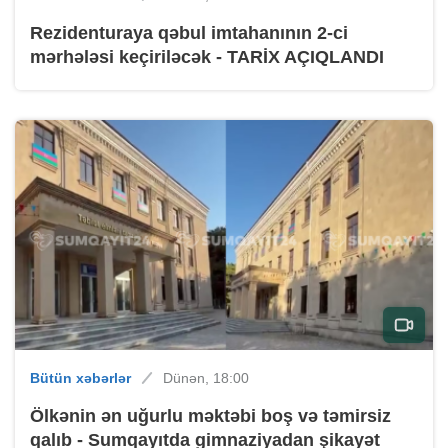
Rezidenturaya qəbul imtahanının 2-ci
mərhələsi keçiriləcək - TARİX AÇIQLANDI
Bütün xəbərlər
Dünən, 18:00
Ölkənin ən uğurlu məktəbi boş və təmirsiz
qalıb - Sumqayıtda gimnaziyadan şikayət