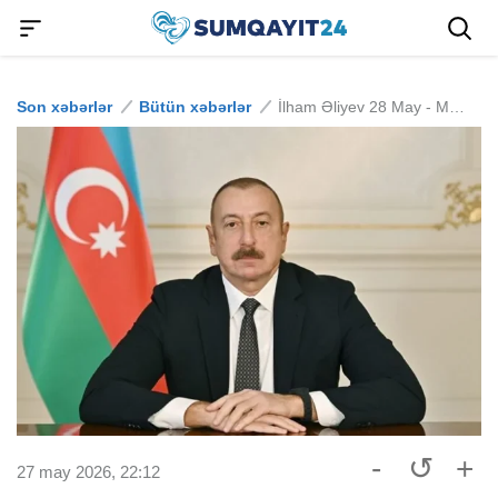
Son xəbərlər
Bütün xəbərlər
İlham Əliyev 28 May - Müstəqillik Günü ilə bağlı paylaşım edib
-
↺
+
27 may 2026, 22:12