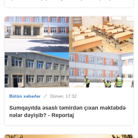
Bütün xəbərlər
Dünən, 17:32
Sumqayıtda əsaslı təmirdən çıxan məktəbdə
nələr dəyişib? - Reportaj