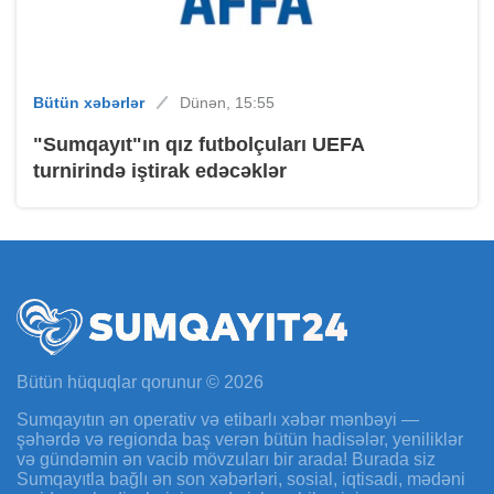
Bütün xəbərlər
Dünən, 15:55
"Sumqayıt"ın qız futbolçuları UEFA
turnirində iştirak edəcəklər
Bütün hüquqlar qorunur © 2026
Sumqayıtın ən operativ və etibarlı xəbər mənbəyi —
şəhərdə və regionda baş verən bütün hadisələr, yeniliklər
və gündəmin ən vacib mövzuları bir arada! Burada siz
Sumqayıtla bağlı ən son xəbərləri, sosial, iqtisadi, mədəni