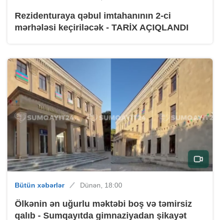
Rezidenturaya qəbul imtahanının 2-ci
mərhələsi keçiriləcək - TARİX AÇIQLANDI
Bütün xəbərlər
Dünən, 18:00
Ölkənin ən uğurlu məktəbi boş və təmirsiz
qalıb - Sumqayıtda gimnaziyadan şikayət