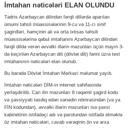
İmtahan nəticələri ELAN OLUNDU
Tədris Azərbaycan dilindən fərqli dillərdə aparılan
ümumi təhsil müəssisələrinin 9-cu və 11-ci sinif
şagirdləri, həmçinin ali və orta ixtisas təhsili
müəssisələrinə qəbul imtahanını Azərbaycan dilindən
fərqli dildə verən əvvəlki illərin məzunları üçün mayın 3-
də keçirilən Azərbaycan dili (dövlət dili) fənni üzrə test
imtahanının nəticələri elan olunub.
Bu barədə Dövlət İmtahan Mərkəzi məlumat yayıb.
İmtahan nəticələri DİM-in internet səhifəsində
yerləşdirilib. Cari ilin məzunları 8 rəqəmli şagird kodu
və şəxsiyyəti təsdiq edən sənədin nömrəsindən (və ya
FİN kodundan), əvvəlki illərin məzunları isə şəxsi
kabinetinin istifadəçi adı və parolundan istifadə etməklə
öz imtahan nəticələri, cavab vərəqinin ön və arxa