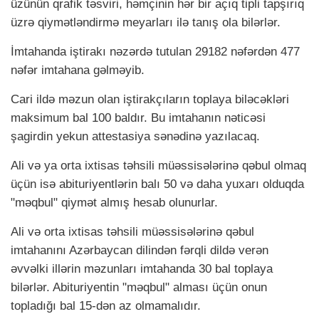
üzünün qrafik təsviri, həmçinin hər bir açıq tipli tapşırıq
üzrə qiymətləndirmə meyarları ilə tanış ola bilərlər.
İmtahanda iştirakı nəzərdə tutulan 29182 nəfərdən 477
nəfər imtahana gəlməyib.
Cari ildə məzun olan iştirakçıların toplaya biləcəkləri
maksimum bal 100 baldır. Bu imtahanın nəticəsi
şagirdin yekun attestasiya sənədinə yazılacaq.
Ali və ya orta ixtisas təhsili müəssisələrinə qəbul olmaq
üçün isə abituriyentlərin balı 50 və daha yuxarı olduqda
"məqbul" qiymət almış hesab olunurlar.
Ali və orta ixtisas təhsili müəssisələrinə qəbul
imtahanını Azərbaycan dilindən fərqli dildə verən
əvvəlki illərin məzunları imtahanda 30 bal toplaya
bilərlər. Abituriyentin "məqbul" alması üçün onun
topladığı bal 15-dən az olmamalıdır.