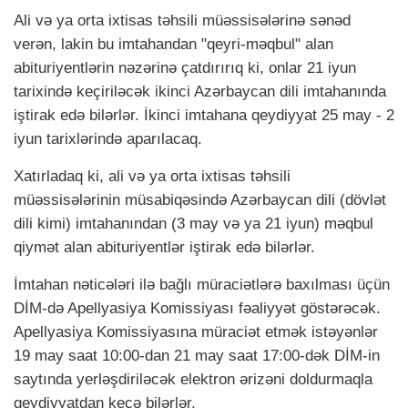
Ali və ya orta ixtisas təhsili müəssisələrinə sənəd
verən, lakin bu imtahandan "qeyri-məqbul" alan
abituriyentlərin nəzərinə çatdırırıq ki, onlar 21 iyun
tarixində keçiriləcək ikinci Azərbaycan dili imtahanında
iştirak edə bilərlər. İkinci imtahana qeydiyyat 25 may - 2
iyun tarixlərində aparılacaq.
Xatırladaq ki, ali və ya orta ixtisas təhsili
müəssisələrinin müsabiqəsində Azərbaycan dili (dövlət
dili kimi) imtahanından (3 may və ya 21 iyun) məqbul
qiymət alan abituriyentlər iştirak edə bilərlər.
İmtahan nəticələri ilə bağlı müraciətlərə baxılması üçün
DİM-də Apellyasiya Komissiyası fəaliyyət göstərəcək.
Apellyasiya Komissiyasına müraciət etmək istəyənlər
19 may saat 10:00-dan 21 may saat 17:00-dək DİM-in
saytında yerləşdiriləcək elektron ərizəni doldurmaqla
qeydiyyatdan keçə bilərlər.