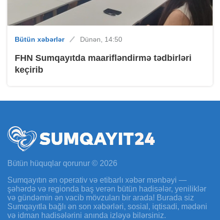
Bütün xəbərlər
Dünən, 14:50
FHN Sumqayıtda maarifləndirmə tədbirləri
keçirib
Bütün hüquqlar qorunur © 2026
Sumqayıtın ən operativ və etibarlı xəbər mənbəyi —
şəhərdə və regionda baş verən bütün hadisələr, yeniliklər
və gündəmin ən vacib mövzuları bir arada! Burada siz
Sumqayıtla bağlı ən son xəbərləri, sosial, iqtisadi, mədəni
və idman hadisələrini anında izləyə bilərsiniz.