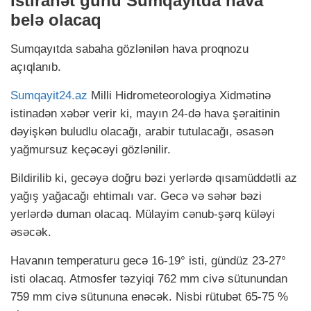
İstirahət günü Sumqayıtda hava
belə olacaq
Sumqayıtda sabaha gözlənilən hava proqnozu
açıqlanıb.
Sumqayit24.az
Milli Hidrometeorologiya Xidmətinə
istinadən xəbər verir ki, mayın 24-də hava şəraitinin
dəyişkən buludlu olacağı, arabir tutulacağı, əsasən
yağmursuz keçəcəyi gözlənilir.
Bildirilib ki, gecəyə doğru bəzi yerlərdə qısamüddətli az
yağış yağacağı ehtimalı var. Gecə və səhər bəzi
yerlərdə duman olacaq. Mülayim cənub-şərq küləyi
əsəcək.
Havanın temperaturu gecə 16-19° isti, gündüz 23-27°
isti olacaq. Atmosfer təzyiqi 762 mm civə sütunundan
759 mm civə sütununa enəcək. Nisbi rütubət 65-75 %