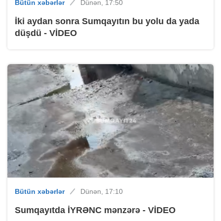
Bütün xəbərlər
Dünən, 17:50
İki aydan sonra Sumqayıtın bu yolu da yada
düşdü - VİDEO
Bütün xəbərlər
Dünən, 17:10
Sumqayıtda İYRƏNC mənzərə - VİDEO