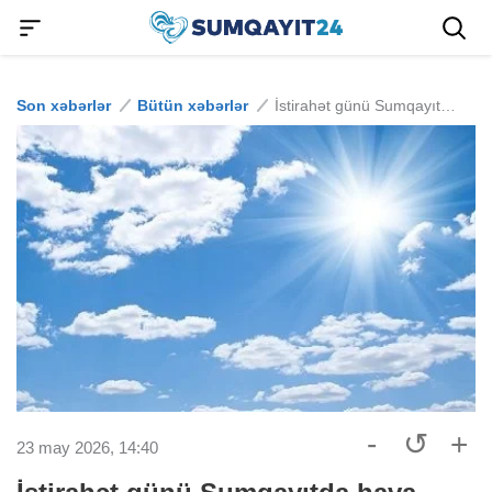
Son xəbərlər
Bütün xəbərlər
İstirahət günü Sumqayıtda hava belə olacaq
-
↺
+
23 may 2026, 14:40